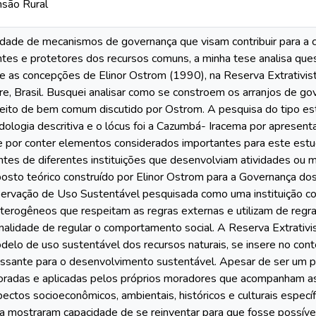
são Rural
idade de mecanismos de governança que visam contribuir para a 
ntes e protetores dos recursos comuns, a minha tese analisa que
 as concepções de Elinor Ostrom (1990), na Reserva Extrativis
e, Brasil. Busquei analisar como se constroem os arranjos de 
nceito de bem comum discutido por Ostrom. A pesquisa do tipo 
dologia descritiva e o lócus foi a Cazumbá- Iracema por apresenta
 e por conter elementos considerados importantes para este es
tes de diferentes instituições que desenvolviam atividades ou
sto teórico construído por Elinor Ostrom para a Governança dos
rvação de Uso Sustentável pesquisada como uma instituição col
eterogêneos que respeitam as regras externas e utilizam de regr
inalidade de regular o comportamento social. A Reserva Extrativis
elo de uso sustentável dos recursos naturais, se insere no co
ressante para o desenvolvimento sustentável. Apesar de ser um 
oradas e aplicadas pelos próprios moradores que acompanham as p
pectos socioeconômicos, ambientais, históricos e culturais espec
 mostraram capacidade de se reinventar para que fosse possível