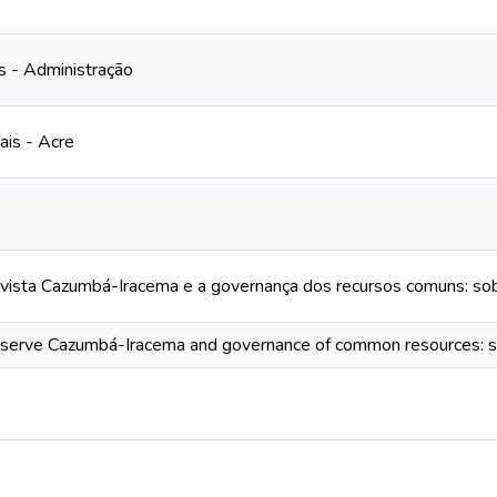
s - Administração
ais - Acre
ivista Cazumbá-Iracema e a governança dos recursos comuns: sob
eserve Cazumbá-Iracema and governance of common resources: sur