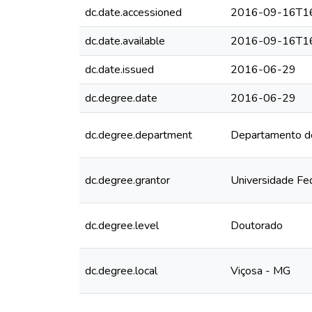
dc.date.accessioned
2016-09-16T16
dc.date.available
2016-09-16T16
dc.date.issued
2016-06-29
dc.degree.date
2016-06-29
dc.degree.department
Departamento d
dc.degree.grantor
Universidade Fe
dc.degree.level
Doutorado
dc.degree.local
Viçosa - MG