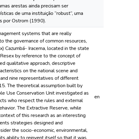
mas arestas ainda precisam ser
sticas de uma instituição “robust”, uma
os por Ostrom (1990).
anagement systems that are really
d to the governance of common resources,
ex) Cazumbá- Iracema, located in the state
 Resex by reference to the concept of
 qualitative approach, descriptive
teristics on the national scene and
and nine representatives of different
15. The theoretical assumption built by
le Use Conservation Unit investigated as
en
cts who respect the rules and external
behavior. The Extractive Reserve, while
context of this research as an interesting
sents strategies designed and
nsider the socio-economic, environmental,
 ability to reinvent itself so that it was