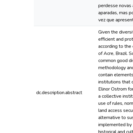
perdesse novas 
aparadas, mas po
vez que apresent
Given the divers
efficient and pr
according to the
of Acre, Brazil.
common good disc
methodology and 
contain elements 
institutions that
Elinor Ostrom fo
dc.description.abstract
a collective ins
use of rules, nor
land access secur
alternative to s
implemented by t
historical and cu