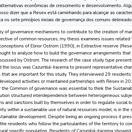
alternativas econômicas de crescimento e desenvolvimento. Algu
sso dizer que a Resex está caminhando para alcançar as caracterí
a os sete princípios iniciais de governança dos comuns delinead
ity of governance mechanisms to contribute to the creation of m
otective of common resources, my thesis examines issues relate
 conceptions of Elinor Ostrom (1990), in Extractive reserve (Res
 Sought to analyze how to build the governance arrangements that
ussed by Ostrom. The research of the case study type presented
the locus was Cazumbá-Iracema to present representative charac
that are important for this study. They interviewed 29 residents 
 developed activities or maintained partnerships with Resex in 20
r the Common of governance was essential to think the Sustainab
titution structured interdependence between heterogeneous subje
ms and sanctions built by themselves in order to regulate social 
ity within a sustainable use of natural resources model, is in the 
ustainable development. Despite being an ongoing process it pre
he residents who follow the particularities of the territory to co
ltural specific population. Residents of Cazumbá-Iracema showed its