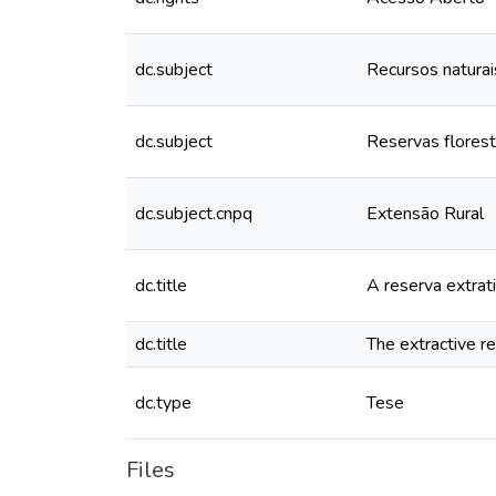
dc.subject
Recursos naturai
dc.subject
Reservas florest
dc.subject.cnpq
Extensão Rural
dc.title
A reserva extrat
dc.title
The extractive r
dc.type
Tese
Files