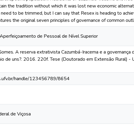
tain the tradition without which it was lost new economic alter
 need to be trimmed, but I can say that Resex is heading to achieve
features the original seven principles of governance of common ou
Aperfeiçoamento de Pessoal de Nível Superior
Gomes. A reserva extrativista Cazumbá-Iracema e a governança 
io de uns?. 2016. 220f. Tese (Doutorado em Extensão Rural) - U
s.ufv.br/handle/123456789/8654
deral de Viçosa