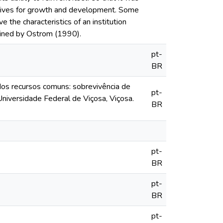
natives for growth and development. Some
 the characteristics of an institution
tlined by Ostrom (1990).
pt-
BR
dos recursos comuns: sobrevivência de
pt-
niversidade Federal de Viçosa, Viçosa.
BR
pt-
BR
pt-
BR
pt-