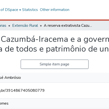
l of DSpace
Statistics
Other information
rias
Extensão Rural
A reserva extrativista Cazumbá-Iracema e a governança dos recursos comuns: sobrevivência de todos e patrimônio de uns?
ta Cazumbá-Iracema e a gover
a de todos e patrimônio de un
Simple item page
osé Ambrósio
cnpq.br/3914867405080779
Gomes