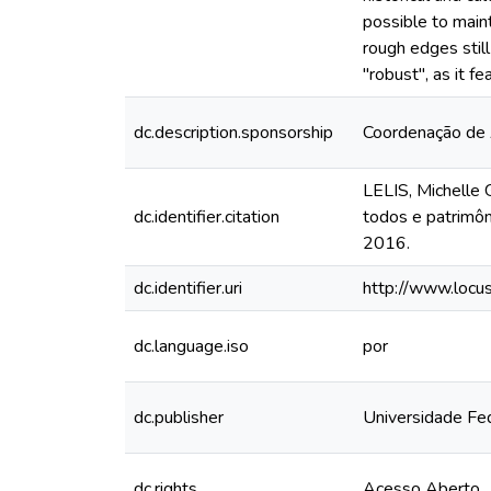
possible to main
rough edges still
"robust", as it 
dc.description.sponsorship
Coordenação de 
LELIS, Michelle 
dc.identifier.citation
todos e patrimôn
2016.
dc.identifier.uri
http://www.locu
dc.language.iso
por
dc.publisher
Universidade Fe
dc.rights
Acesso Aberto