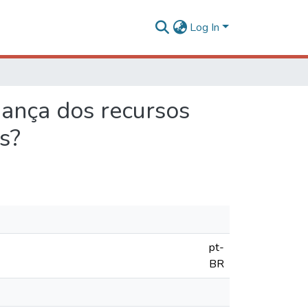
Log In
nança dos recursos
s?
pt-
BR