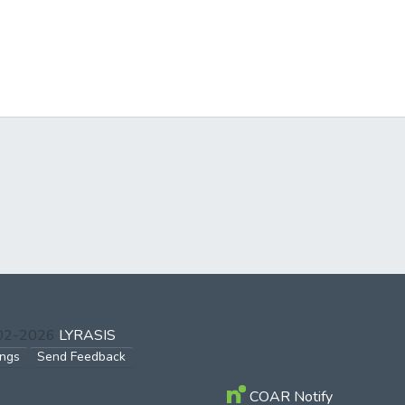
002-2026
LYRASIS
ings
Send Feedback
COAR Notify