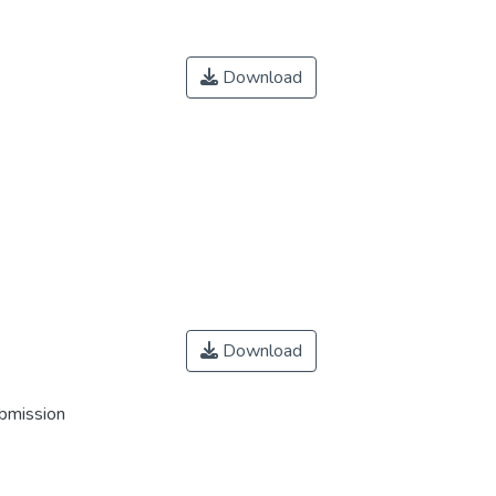
Download
Download
ubmission