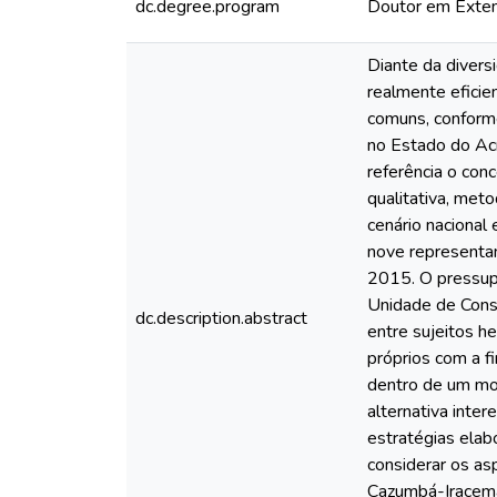
dc.degree.program
Doutor em Exten
Diante da divers
realmente eficie
comuns, conforme
no Estado do Acr
referência o co
qualitativa, meto
cenário nacional
nove representan
2015. O pressupo
Unidade de Conse
dc.description.abstract
entre sujeitos h
próprios com a f
dentro de um mod
alternativa inte
estratégias elab
considerar os as
Cazumbá-Iracema