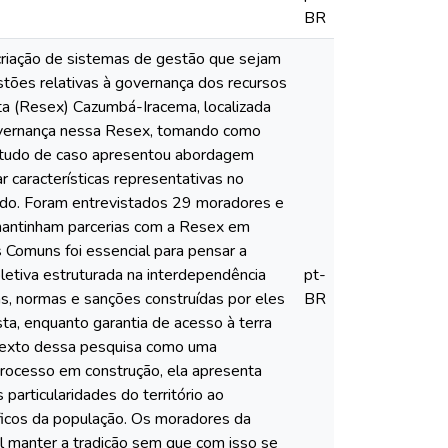
BR
criação de sistemas de gestão que sejam
stões relativas à governança dos recursos
ta (Resex) Cazumbá-Iracema, localizada
governança nessa Resex, tomando como
estudo de caso apresentou abordagem
r características representativas no
tudo. Foram entrevistados 29 moradores e
 mantinham parcerias com a Resex em
 Comuns foi essencial para pensar a
etiva estruturada na interdependência
pt-
as, normas e sanções construídas por eles
BR
ta, enquanto garantia de acesso à terra
ntexto dessa pesquisa como uma
processo em construção, ela apresenta
articularidades do território ao
íficos da população. Os moradores da
 manter a tradição sem que com isso se