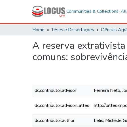
Communities & Collections
Al
Home
Teses e Dissertações
Ciências Agrá
A reserva extrativis
comuns: sobrevivênci
dc.contributor.advisor
Ferreira Neto, J
dc.contributor.advisorLattes
http://lattes.
dc.contributor.author
Lelis, Michelle 