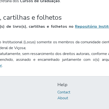
cretaria dos
Cursos de Graduação
.
s, cartilhas e folhetos
(s) de livro(s), cartilhas e folhetos no
Repositório Insti
o Institucional (Locus) somente os membros da comunidade científ
deral de Viçosa;
gratuitamente, sem ressarcimento dos direitos autorais, conform
enchido, assinado e encaminhado juntamente com o(s) arq
br
.
Help
Contact
About