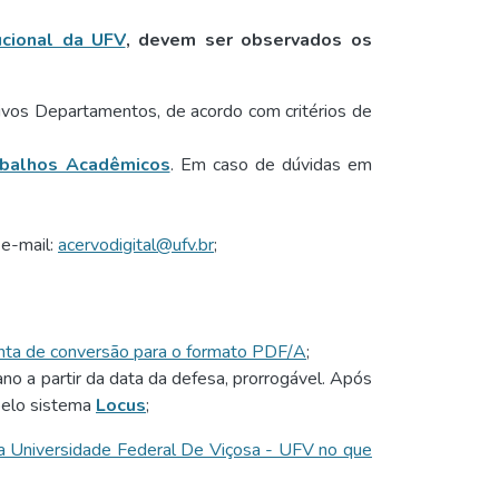
ucional da UFV
, devem ser observados os
tivos Departamentos, de acordo com critérios de
abalhos Acadêmicos
. Em caso de dúvidas em
 e-mail:
acervodigital@ufv.br
;
nta de conversão para o formato PDF/A
;
ano a partir da data da defesa, prorrogável. Após
 pelo sistema
Locus
;
a Universidade Federal De Viçosa - UFV no que