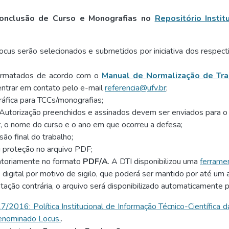
 Conclusão de Curso e Monografias no
Repositório Instit
ocus serão selecionados e submetidos por iniciativa dos respec
ormatados de acordo com o
Manual de Normalização de Tr
 entrar em contato pelo e-mail
referencia@ufv.br
;
ráfica para TCCs/monografias;
Autorização preenchidos e assinados devem ser enviados para o
, o nome do curso e o ano em que ocorreu a defesa;
o final do trabalho;
u proteção no arquivo PDF;
gatoriamente no formato
PDF/A
. A DTI disponibilizou uma
ferrame
digital por motivo de sigilo, que poderá ser mantido por até um 
tação contrária, o arquivo será disponibilizado automaticamente
6: Política Institucional de Informação Técnico-Científica d
 denominado Locus.
.