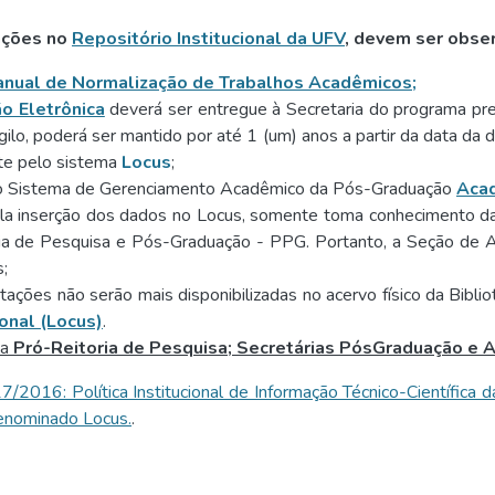
tações no
Repositório Institucional da UFV
, devem ser obser
nual de Normalização de Trabalhos Acadêmicos
;
o Eletrônica
deverá ser entregue à Secretaria do programa pre
ilo, poderá ser mantido por até 1 (um) anos a partir da data da d
nte pelo sistema
Locus
;
no Sistema de Gerenciamento Acadêmico da Pós-Graduação
Aca
la inserção dos dados no Locus, somente toma conhecimento da 
ia de Pesquisa e Pós-Graduação - PPG. Portanto, a Seção de Ac
;
ações não serão mais disponibilizadas no acervo físico da Bibliot
ional (Locus)
.
 a
Pró-Reitoria de Pesquisa; Secretárias PósGraduação e A
6: Política Institucional de Informação Técnico-Científica d
 denominado Locus.
.