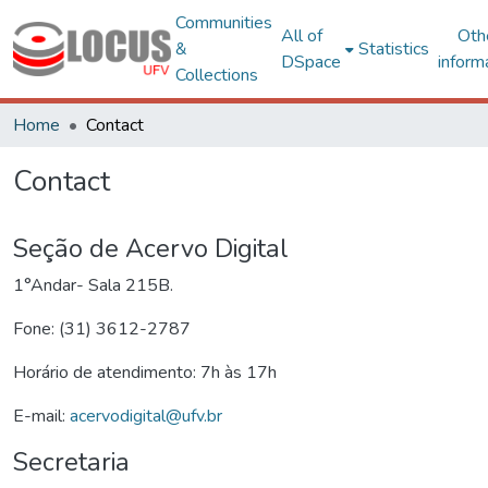
Communities
All of
Oth
&
Statistics
DSpace
inform
Collections
Home
Contact
Contact
Seção de Acervo Digital
1°Andar- Sala 215B.
Fone: (31) 3612-2787
Horário de atendimento: 7h às 17h
E-mail:
acervodigital@ufv.br
Secretaria