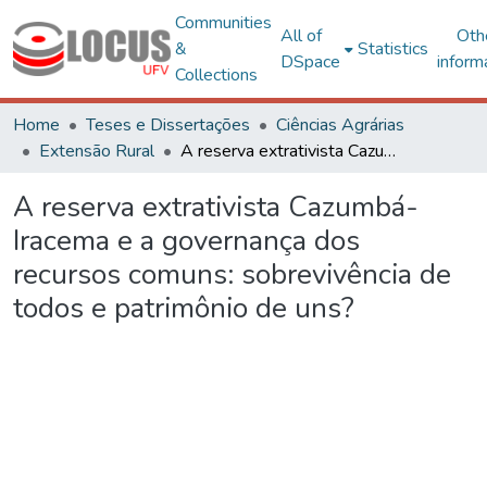
Communities
All of
Oth
&
Statistics
DSpace
inform
Collections
Home
Teses e Dissertações
Ciências Agrárias
Extensão Rural
A reserva extrativista Cazumbá-Iracema e a governança dos recursos comuns: sobrevivência de todos e patrimônio de uns?
A reserva extrativista Cazumbá-
Iracema e a governança dos
recursos comuns: sobrevivência de
todos e patrimônio de uns?