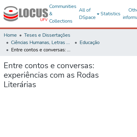
Communities
All of
Oth
&
Statistics
DSpace
inform
Collections
Home
Teses e Dissertações
Ciências Humanas, Letras e Artes
Educação
Entre contos e conversas: experiências com as Rodas Literárias
Entre contos e conversas:
experiências com as Rodas
Literárias