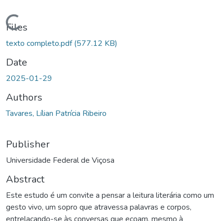
oading...
Files
texto completo.pdf
(577.12 KB)
Date
2025-01-29
Authors
Tavares, Lílian Patrícia Ribeiro
Publisher
Universidade Federal de Viçosa
Abstract
Este estudo é um convite a pensar a leitura literária como um
gesto vivo, um sopro que atravessa palavras e corpos,
entrelaçando-se às conversas que ecoam, mesmo à