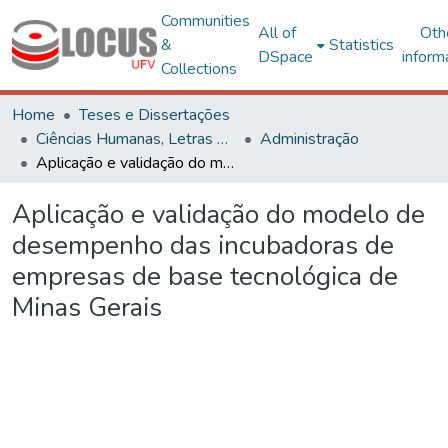
Communities
All of
Oth
&
Statistics
DSpace
inform
Collections
Home
Teses e Dissertações
Ciências Humanas, Letras e Artes
Administração
Aplicação e validação do modelo de desempenho das incubadoras de empresas de base tecnológica de Minas Gerais
Aplicação e validação do modelo de
desempenho das incubadoras de
empresas de base tecnológica de
Minas Gerais