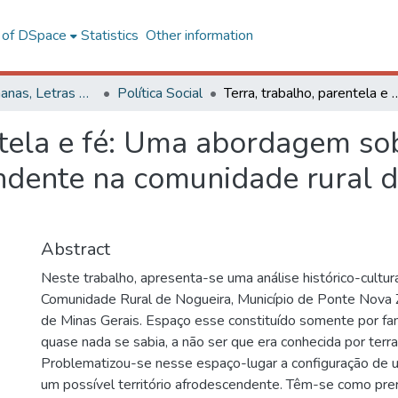
l of DSpace
Statistics
Other information
Ciências Humanas, Letras e Artes
Política Social
Terra, trabalho, parentela e fé: Uma abordagem sobre o espaço social e a herança afro-desce
ntela e fé: Uma abordagem sob
ndente na comunidade rural d
Abstract
Neste trabalho, apresenta-se uma análise histórico-cultur
Comunidade Rural de Nogueira, Município de Ponte Nova
de Minas Gerais. Espaço esse constituído somente por fam
quase nada se sabia, a não ser que era conhecida por terra
Problematizou-se nesse espaço-lugar a configuração de 
um possível território afrodescendente. Têm-se como prer