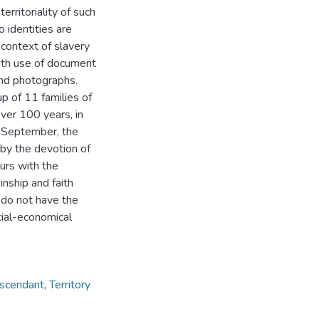
erritoriality of such
 identities are
e context of slavery
with use of document
and photographs.
p of 11 families of
ver 100 years, in
f September, the
 by the devotion of
urs with the
inship and faith
l do not have the
cial-economical
scendant
,
Territory