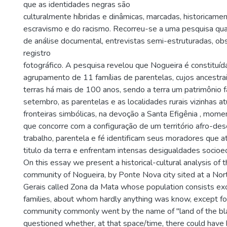
que as identidades negras são
culturalmente híbridas e dinâmicas, marcadas, historicame
escravismo e do racismo. Recorreu-se a uma pesquisa qual
de análise documental, entrevistas semi-estruturadas, ob
registro
fotográfico. A pesquisa revelou que Nogueira é constituí
agrupamento de 11 famílias de parentelas, cujos ancestra
terras há mais de 100 anos, sendo a terra um patrimônio fa
setembro, as parentelas e as localidades rurais vizinhas a
fronteiras simbólicas, na devoção a Santa Efigênia , mome
que concorre com a configuração de um território afro-des
trabalho, parentela e fé identificam seus moradores que a
titulo da terra e enfrentam intensas desigualdades socio
On this essay we present a historical-cultural analysis of t
community of Nogueira, by Ponte Nova city sited at a Nor
Gerais called Zona da Mata whose population consists exc
families, about whom hardly anything was know, except for
community commonly went by the name of "land of the bla
questioned whether, at that space/time, there could have