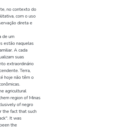
nte, no contexto do
itativa, com o uso
servação direta e
da de um
is estão naquelas
miliar. A cada
tualizam suas
nto extraordinário
cendente. Terra,
té hoje não têm o
econômicas.
he agricultural
thern region of Minas
lusively of negro
 the fact that such
ck". It was
 been the