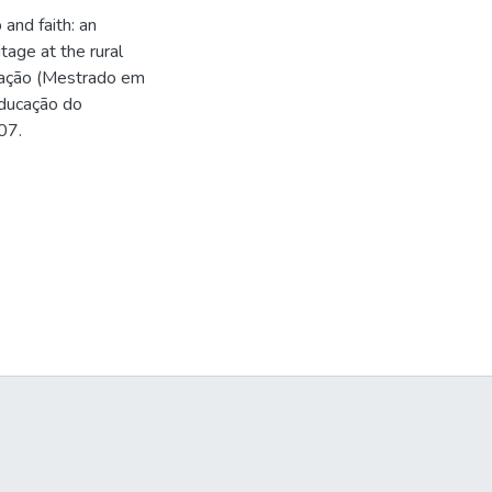
and faith: an
tage at the rural
tação (Mestrado em
Educação do
07.