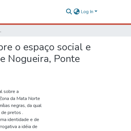
Log In
ndente na comunidade rural de Nogueira, Ponte Nova-MG
re o espaço social e
e Nogueira, Ponte
al sobre a
 Zona da Mata Norte
ílias negras, da qual
 de pretos .
uma identidade e de
rogativa a idéia de