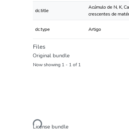
Acúmulo de N, K, Ca
dc.title
crescentes de matér
dc.type
Artigo
Files
Original bundle
Now showing
1 - 1 of 1
Loading...
License bundle