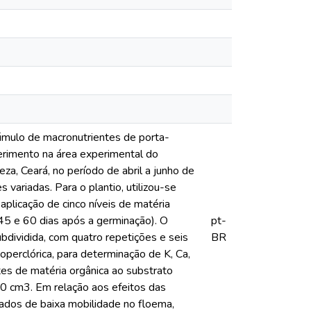
cúmulo de macronutrientes de porta-
erimento na área experimental do
a, Ceará, no período de abril a junho de
ariadas. Para o plantio, utilizou-se
licação de cinco níveis de matéria
45 e 60 dias após a germinação). O
pt-
bdividida, com quatro repetições e seis
BR
operclórica, para determinação de K, Ca,
tes de matéria orgânica ao substrato
400 cm3. Em relação aos efeitos das
rados de baixa mobilidade no floema,