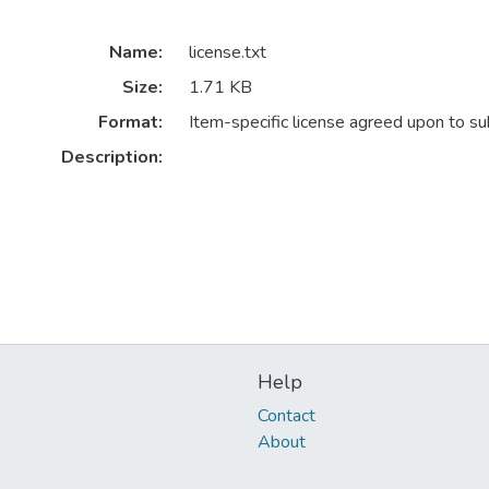
Name:
license.txt
Size:
1.71 KB
Format:
Item-specific license agreed upon to s
Description:
Help
Contact
About