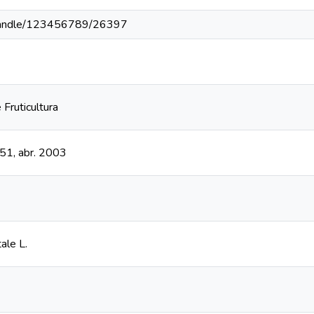
r//handle/123456789/26397
 Fruticultura
 151, abr. 2003
ale L.