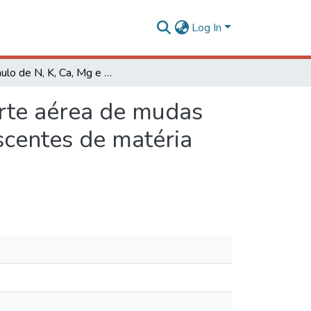
Log In
Acúmulo de N, K, Ca, Mg e S na matéria seca da parte aérea de mudas de cajueiro- anão- precoce submetidas a níveis crescentes de matéria orgânica
arte aérea de mudas
scentes de matéria