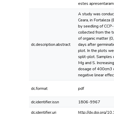
estes apresentaram
A study was conducte
Ceara, in Fortaleza 
by seedling of CCP-
collected from the t
of organic matter (0
dc.description.abstract
days after germinati
plot. In the plots w
split-plot. Samples 
Mg and S. Increasing
dosage of 400cm3 of 
negative linear effe
dc.format
pdf
dc.identifier.issn
1806-9967
dc.identifier.uri
http://dx.doi.or