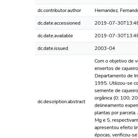
dc.contributor.author
Hernandez, Fernando
dc.date.accessioned
2019-07-30T13:4
dc.date.available
2019-07-30T13:4
dc.date.issued
2003-04
Com o objetivo de ve
enxertos de cajueir
Departamento de Irr
1995. Utilizou-se c
semente de cajueiro
orgânica (0; 100; 2
dc.description.abstract
delineamento experi
plantas por parcela.
Mg e S, respectivame
apresentou efeito li
épocas, verificou-se