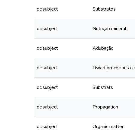
dc.subject
Substratos
dc.subject
Nutrição mineral
dc.subject
Adubação
dc.subject
Dwarf precocious c
dc.subject
Substrats
dc.subject
Propagation
dc.subject
Organic matter