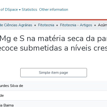
l of DSpace
Statistics
Other information
de Ciências Agrárias
Fitotecnia
Fitotecnia - Artigos
 Mg e S na matéria seca da p
ecoce submetidas a níveis cre
Simple item page
urdes Silva de
 de
ia Baima