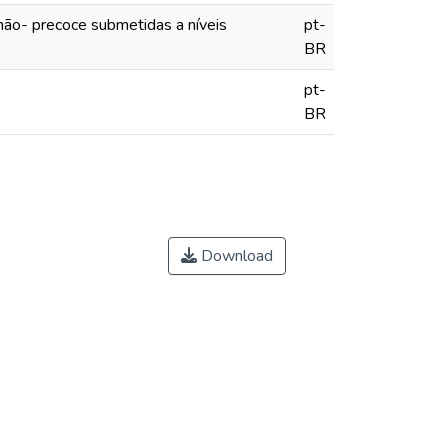
não- precoce submetidas a níveis
pt-
BR
pt-
BR
Download