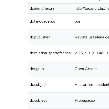
dc.identifier.uri
http://locus.ufv.b
dc.language.iso
por
dc.publisher
Revista Brasileira de
dc.relation.ispartofseries
v. 25, n. 1, p. 148-
dc.rights
Open Access
dc.subject
Anacardium occident
dc.subject
Propagação