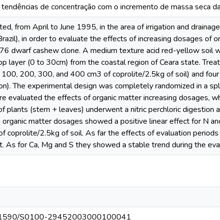
 tendências de concentração com o incremento de massa seca d
d, from April to June 1995, in the area of irrigation and drainag
(Brazil), in order to evaluate the effects of increasing dosages of
76 dwarf cashew clone. A medium texture acid red-yellow soil w
op layer (0 to 30cm) from the coastal region of Ceara state. Trea
, 100, 200, 300, and 400 cm3 of coprolite/2.5kg of soil) and fou
on). The experimental design was completely randomized in a spli
ere evaluated the effects of organic matter increasing dosages, w
of plants (stem + leaves) underwent a nitric perchloric digestion 
 organic matter dosages showed a positive linear effect for N an
coprolite/2.5kg of soil. As far the effects of evaluation period
ct. As for Ca, Mg and S they showed a stable trend during the eva
g/10.1590/S0100-29452003000100041