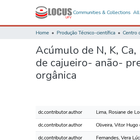
Communities & Collections
Al
Home
Produção Técnico-científica
Centro 
Acúmulo de N, K, Ca,
de cajueiro- anão- pr
orgânica
dc.contributor.author
Lima, Rosiane de Lo
dc.contributor.author
Oliveira, Vitor Hugo
dc.contributor.author
Fernandes, Vera Lúc