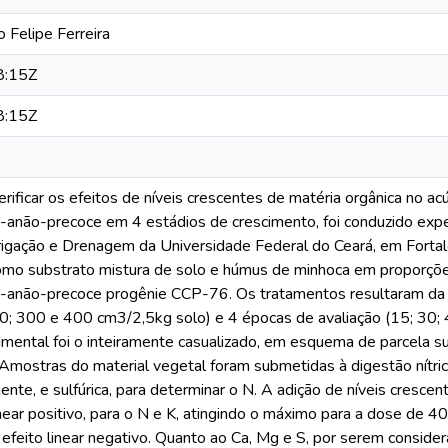
 Felipe Ferreira
8:15Z
8:15Z
rificar os efeitos de níveis crescentes de matéria orgânica no a
o-anão-precoce em 4 estádios de crescimento, foi conduzido exp
igação e Drenagem da Universidade Federal do Ceará, em Fortalez
omo substrato mistura de solo e húmus de minhoca em proporções v
-anão-precoce progênie CCP-76. Os tratamentos resultaram da ap
00; 300 e 400 cm3/2,5kg solo) e 4 épocas de avaliação (15; 30; 
mental foi o inteiramente casualizado, em esquema de parcela su
 Amostras do material vegetal foram submetidas à digestão nítric
nte, e sulfúrica, para determinar o N. A adição de níveis crescen
near positivo, para o N e K, atingindo o máximo para a dose de 
 efeito linear negativo. Quanto ao Ca, Mg e S, por serem conside