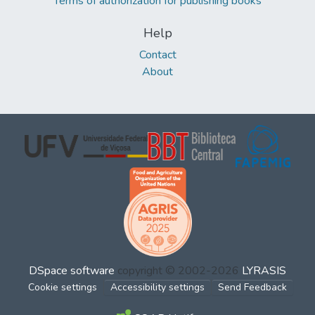
Terms of authorization for publishing books
Help
Contact
About
DSpace software
copyright © 2002-2026
LYRASIS
Cookie settings
Accessibility settings
Send Feedback