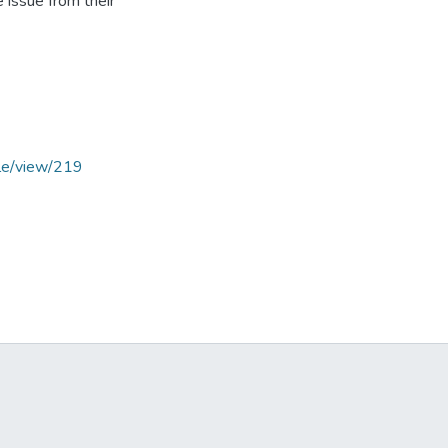
e issue from their
cle/view/219