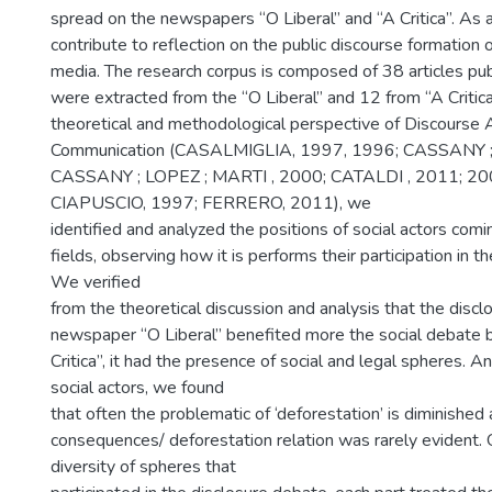
spread on the newspapers “O Liberal” and “A Critica”. As a
contribute to reflection on the public discourse formation o
media. The research corpus is composed of 38 articles pu
were extracted from the “O Liberal” and 12 from “A Critic
theoretical and methodological perspective of Discourse An
Communication (CASALMIGLIA, 1997, 1996; CASSANY ;
CASSANY ; LOPEZ ; MARTI , 2000; CATALDI , 2011; 20
CIAPUSCIO, 1997; FERRERO, 2011), we
identified and analyzed the positions of social actors comi
fields, observing how it is performs their participation in 
We verified
from the theoretical discussion and analysis that the discl
newspaper “O Liberal” benefited more the social debate b
Critica”, it had the presence of social and legal spheres. A
social actors, we found
that often the problematic of ‘deforestation’ is diminished
consequences/ deforestation relation was rarely evident. 
diversity of spheres that