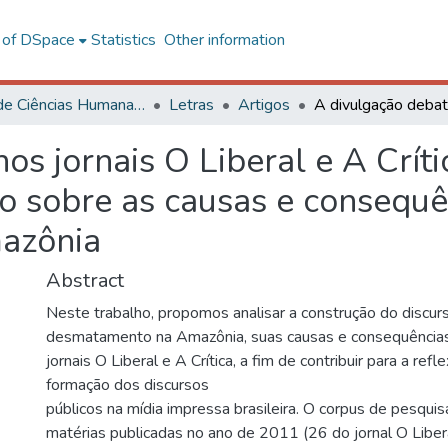
l of DSpace
Statistics
Other information
Centro de Ciências Humanas, Letras e Artes
Letras
Artigos
os jornais O Liberal e A Crít
so sobre as causas e consequê
azônia
Abstract
Neste trabalho, propomos analisar a construção do discur
desmatamento na Amazônia, suas causas e consequências
jornais O Liberal e A Crítica, a fim de contribuir para a ref
formação dos discursos
públicos na mídia impressa brasileira. O corpus de pesqui
matérias publicadas no ano de 2011 (26 do jornal O Libera