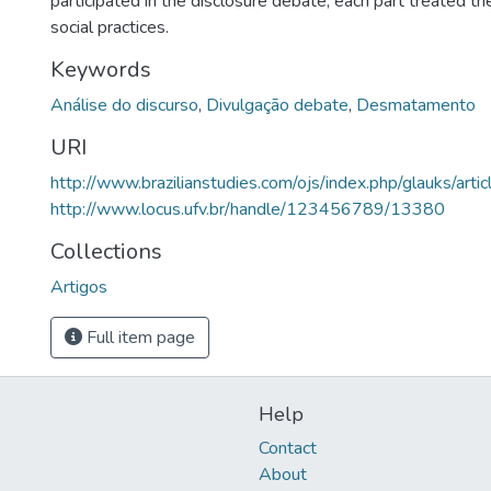
participated in the disclosure debate, each part treated th
social practices.
Keywords
Análise do discurso
,
Divulgação debate
,
Desmatamento
URI
http://www.brazilianstudies.com/ojs/index.php/glauks/arti
http://www.locus.ufv.br/handle/123456789/13380
Collections
Artigos
Full item page
Help
Contact
About