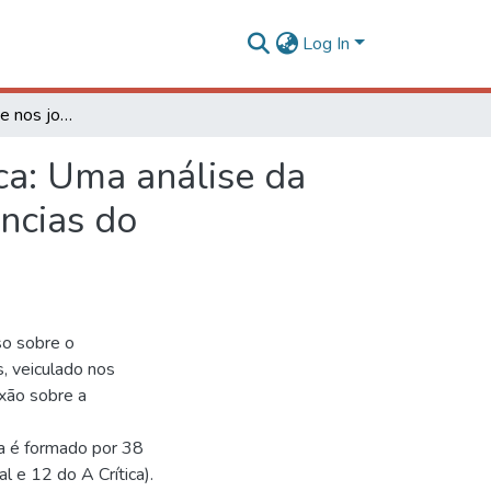
Log In
A divulgação debate nos jornais O Liberal e A Crítica: Uma análise da construção do discurso sobre as causas e consequências do desmatamento na Amazônia
ica: Uma análise da
ncias do
so sobre o
, veiculado nos
lexão sobre a
sa é formado por 38
l e 12 do A Crítica).