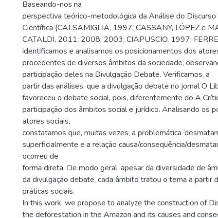
Baseando-nos na
perspectiva teórico-metodológica da Análise do Discurso
Científica (CALSAMIGLIA, 1997; CASSANY, LÓPEZ e MA
CATALDI, 2011; 2008; 2003; CIAPUSCIO, 1997; FERRE
identificamos e analisamos os posicionamentos dos atores
procedentes de diversos âmbitos da sociedade, observan
participação deles na Divulgação Debate. Verificamos, a
partir das análises, que a divulgação debate no jornal O Li
favoreceu o debate social, pois, diferentemente do A Críti
participação dos âmbitos social e jurídico. Analisando os
atores sociais,
constatamos que, muitas vezes, a problemática ‘desmata
superficialmente e a relação causa/consequência/desmat
ocorreu de
forma direta. De modo geral, apesar da diversidade de âm
da divulgação debate, cada âmbito tratou o tema a partir 
práticas sociais.
In this work, we propose to analyze the construction of D
the deforestation in the Amazon and its causes and cons