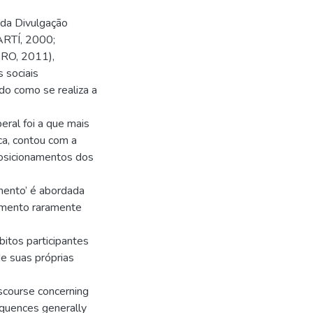
 da Divulgação
RTÍ, 2000;
RO, 2011),
 sociais
do como se realiza a
beral foi a que mais
ca, contou com a
 posicionamentos dos
mento’ é abordada
amento raramente
bitos participantes
de suas próprias
iscourse concerning
equences generally