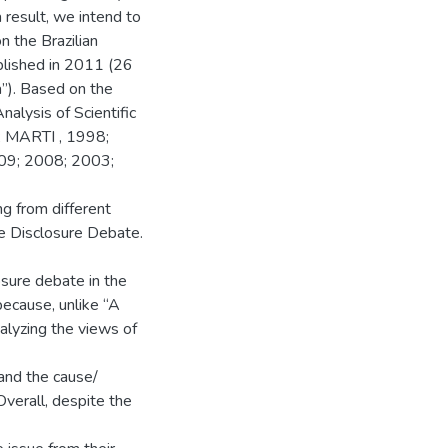
 result, we intend to
n the Brazilian
blished in 2011 (26
a”). Based on the
alysis of Scientific
 MARTI , 1998;
09; 2008; 2003;
ng from different
the Disclosure Debate.
osure debate in the
ecause, unlike “A
nalyzing the views of
 and the cause/
Overall, despite the