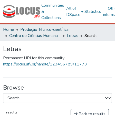
Communities
All of
Oth
&
Statistics
DSpace
inform
Collections
Home
Produção Técnico-científica
Centro de Ciências Humanas, Letras e Artes
Letras
Search
Letras
Permanent URI for this community
https://locus.ufv.br/handle/123456789/11773
Browse
results
Back to results