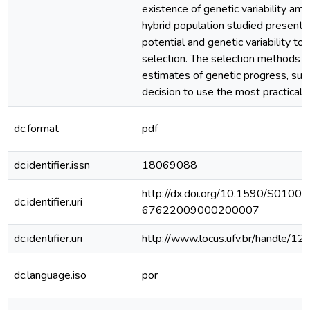
existence of genetic variability amo
hybrid population studied presents
potential and genetic variability to
selection. The selection methods 
estimates of genetic progress, sup
decision to use the most practical s
dc.format
pdf
dc.identifier.issn
18069088
http://dx.doi.org/10.1590/S0100-
dc.identifier.uri
67622009000200007
dc.identifier.uri
http://www.locus.ufv.br/handle/
dc.language.iso
por