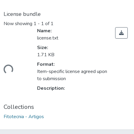
License bundle
Now showing
1 - 1 of 1
Name:
license.txt
Size:
1.71 KB
ding...
Format:
Item-specific license agreed upon
to submission
Description:
Collections
Fitotecnia - Artigos