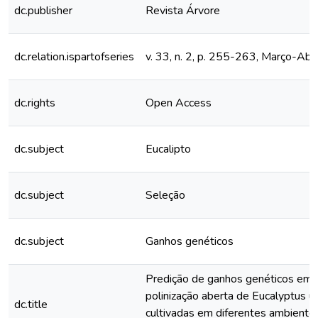
dc.publisher
Revista Árvore
dc.relation.ispartofseries
v. 33, n. 2, p. 255-263, Março-Abr
dc.rights
Open Access
dc.subject
Eucalipto
dc.subject
Seleção
dc.subject
Ganhos genéticos
Predição de ganhos genéticos em 
polinização aberta de Eucalyptus u
dc.title
cultivadas em diferentes ambiente