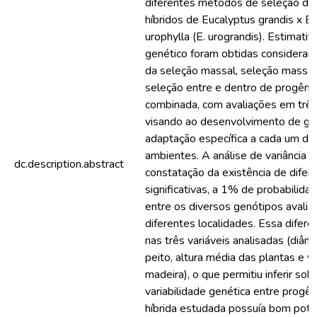
diferentes métodos de seleção de
híbridos de Eucalyptus grandis x E
urophylla (E. urograndis). Estimati
genético foram obtidas considerand
da seleção massal, seleção massal 
seleção entre e dentro de progêni
combinada, com avaliações em três l
visando ao desenvolvimento de g
adaptação específica a cada um de
ambientes. A análise de variância p
dc.description.abstract
constatação da existência de difer
significativas, a 1% de probabilidad
entre os diversos genótipos avalia
diferentes localidades. Essa diferen
nas três variáveis analisadas (diâme
peito, altura média das plantas e v
madeira), o que permitiu inferir sob
variabilidade genética entre progê
híbrida estudada possuía bom poten