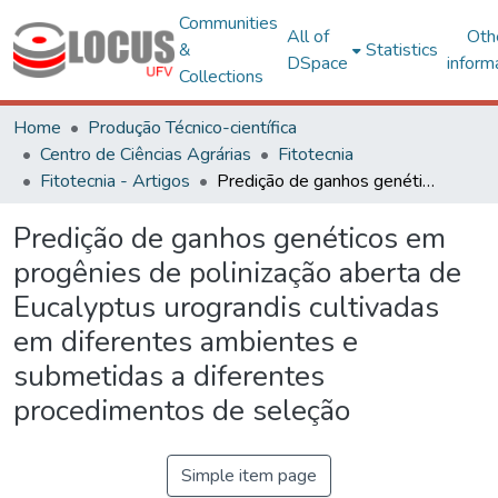
Communities
All of
Oth
&
Statistics
DSpace
inform
Collections
Home
Produção Técnico-científica
Centro de Ciências Agrárias
Fitotecnia
Fitotecnia - Artigos
Predição de ganhos genéticos em progênies de polinização aberta de Eucalyptus urograndis cultivadas em diferentes ambientes e submetidas a diferentes procedimentos de seleção
Predição de ganhos genéticos em
progênies de polinização aberta de
Eucalyptus urograndis cultivadas
em diferentes ambientes e
submetidas a diferentes
procedimentos de seleção
Simple item page