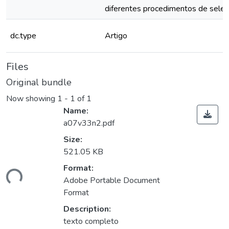
diferentes procedimentos de sele
dc.type
Artigo
Files
Original bundle
Now showing
1 - 1 of 1
Name:
a07v33n2.pdf
Size:
521.05 KB
ding...
Format:
Adobe Portable Document
Format
Description:
texto completo