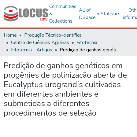
Communities
All of
Oth
&
Statistics
DSpace
inform
Collections
Home
Produção Técnico-científica
Centro de Ciências Agrárias
Fitotecnia
Fitotecnia - Artigos
Predição de ganhos genéticos em progênies de polinização aberta de Eucalyptus urograndis cultivadas em diferentes ambientes e submetidas a diferentes procedimentos de seleção
Predição de ganhos genéticos em
progênies de polinização aberta de
Eucalyptus urograndis cultivadas
em diferentes ambientes e
submetidas a diferentes
procedimentos de seleção