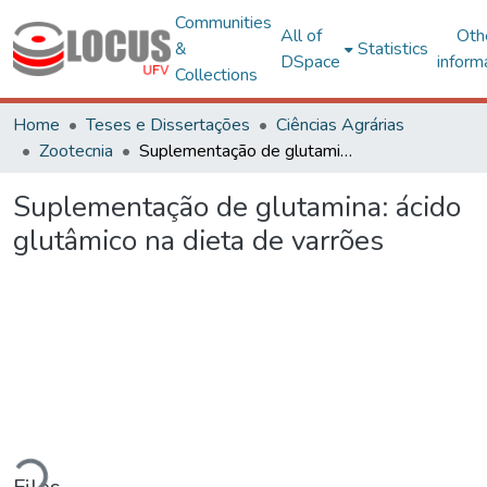
Communities
All of
Oth
&
Statistics
DSpace
inform
Collections
Home
Teses e Dissertações
Ciências Agrárias
Zootecnia
Suplementação de glutamina: ácido glutâmico na dieta de varrões
Suplementação de glutamina: ácido
glutâmico na dieta de varrões
Loading...