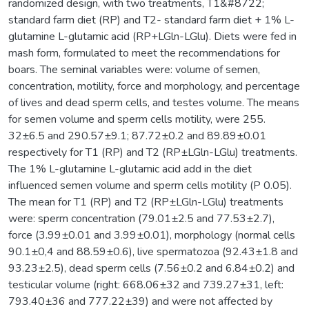
randomized design, with two treatments, T1&#8722;
standard farm diet (RP) and T2- standard farm diet + 1% L-
glutamine L-glutamic acid (RP+LGln-LGlu). Diets were fed in
mash form, formulated to meet the recommendations for
boars. The seminal variables were: volume of semen,
concentration, motility, force and morphology, and percentage
of lives and dead sperm cells, and testes volume. The means
for semen volume and sperm cells motility, were 255.
32±6.5 and 290.57±9.1; 87.72±0.2 and 89.89±0.01
respectively for T1 (RP) and T2 (RP±LGln-LGlu) treatments.
The 1% L-glutamine L-glutamic acid add in the diet
influenced semen volume and sperm cells motility (P 0.05).
The mean for T1 (RP) and T2 (RP±LGln-LGlu) treatments
were: sperm concentration (79.01±2.5 and 77.53±2.7),
force (3.99±0.01 and 3.99±0.01), morphology (normal cells
90.1±0,4 and 88.59±0.6), live spermatozoa (92.43±1.8 and
93.23±2.5), dead sperm cells (7.56±0.2 and 6.84±0.2) and
testicular volume (right: 668.06±32 and 739.27±31, left:
793.40±36 and 777.22±39) and were not affected by