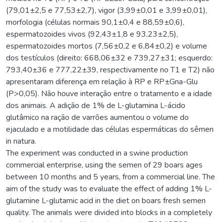
(79,01±2,5 e 77,53±2,7), vigor (3,99±0,01 e 3,99±0,01),
morfologia (células normais 90,1±0,4 e 88,59±0,6),
espermatozoides vivos (92,43±1,8 e 93,23±2,5),
espermatozoides mortos (7,56±0,2 e 6,84±0,2) e volume
dos testículos (direito: 668,06±32 e 739,27±31; esquerdo:
793,40±36 e 777,22±39, respectivamente no T1 e T2) não
apresentaram diferença em relação à RP e RP±Gna-Glu
(P>0,05). Não houve interação entre o tratamento e a idade
dos animais. A adição de 1% de L-glutamina L-ácido
glutâmico na ração de varrões aumentou o volume do
ejaculado e a motilidade das células espermáticas do sêmen
in natura.
The experiment was conducted in a swine production
commercial enterprise, using the semen of 29 boars ages
between 10 months and 5 years, from a commercial line. The
aim of the study was to evaluate the effect of adding 1% L-
glutamine L-glutamic acid in the diet on boars fresh semen
quality. The animals were divided into blocks in a completely