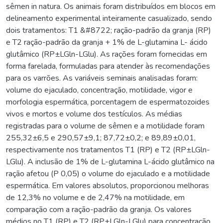
sêmen in natura. Os animais foram distribuídos em blocos em
delineamento experimental inteiramente casualizado, sendo
dois tratamentos: T1 &#8722; ração-padrão da granja (RP)
e T2 ração-padrão da granja + 1% de L-glutamina L- ácido
glutâmico (RP±LGln-LGlu). As rações foram fornecidas em
forma farelada, formuladas para atender às recomendações
para os varrões. As variáveis seminais analisadas foram:
volume do ejaculado, concentração, motilidade, vigor e
morfologia espermática, porcentagem de espermatozoides
vivos e mortos e volume dos testículos. As médias
registradas para o volume de sêmen e a motilidade foram
255,32±6,5 e 290,57±9,1; 87,72±0,2; e 89,89±0,01,
respectivamente nos tratamentos T1 (RP) e T2 (RP±LGln-
LGlu). A inclusão de 1% de L-glutamina L-ácido glutâmico na
ração afetou (P 0,05) o volume do ejaculado e a motilidade
espermática. Em valores absolutos, proporcionou melhoras
de 12,3% no volume e de 2,47% na motilidade, em
comparação com a ração-padrão da granja. Os valores
médios no T1 (RP) e T2 (RP±LGln-LGlu) para concentração