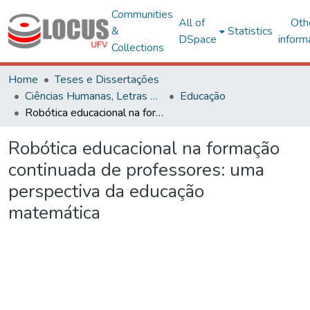
Communities
All of
Oth
&
Statistics
DSpace
inform
Collections
Home
Teses e Dissertações
Ciências Humanas, Letras e Artes
Educação
Robótica educacional na formação continuada de professores: uma perspectiva da educação matemática
Robótica educacional na formação
continuada de professores: uma
perspectiva da educação
matemática