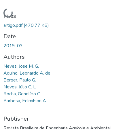
Loading...
Files
artigo.pdf
(470.77 KB)
Date
2019-03
Authors
Neves, Jose M. G.
Aquino, Leonardo A. de
Berger, Paulo G.
Neves, Júlio C. L.
Rocha, Genelício C.
Barbosa, Edimilson A.
Publisher
Revista Brasileira de Engenharia Agrícola e Ambiental