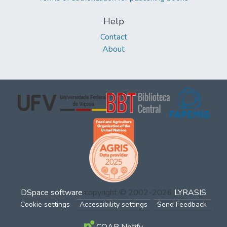
Help
Contact
About
DSpace software
copyright © 2002-2026
LYRASIS
Cookie settings
Accessibility settings
Send Feedback
COAR Notify