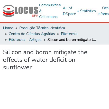
Communities
All of
Oth
&
Statistics
DSpace
inform
Collections
Home
Produção Técnico-científica
Centro de Ciências Agrárias
Fitotecnia
Fitotecnia - Artigos
Silicon and boron mitigate the effects of water deficit on sunflower
Silicon and boron mitigate the
effects of water deficit on
sunflower