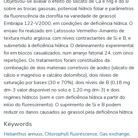
Objetivou-se avaliar o efeito do silicato de Ca e Mg e do B
sobre as trocas gasosas, potencial hídrico foliar e parâmetros
da fluorescência da clorofila na variedade de girassol
Embrapa 122-V2000, em condições de deficiência hídrica. O
ensaio foi realizado em Latossolo Vermelho-Amarelo de
textura muito argilosa, com níveis contrastantes de Si e B, e
submetido à deficiência hídrica. O delineamento experimental
foi em blocos casualizados, num arranjo fatorial 24, com cinco
repetições. Os tratamentos foram constituídos da
combinação de dois materiais corretivos de acidez (silicato de
cálcio e magnésio e calcário dolomítico), dois níveis de
saturação por bases (30 e 70%), dois níveis de B (0,18 mg
dm-3 valor disponível no solo e 1,20 mg dm-3) e dois
regimes hídricos (sem e com deficiência hídrica a partir do
início do florescimento). O suprimento de Si e B podem
reduzir os danos causados ao girassol pela deficiência hídrica.
Keywords
Helianthus annuus
,
Chlorophyll fluorescence
,
Gas exchange
,