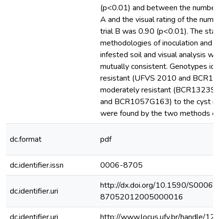
(p<0.01) and between the number of
A and the visual rating of the numb
trial B was 0.90 (p<0.01). The sta
methodologies of inoculation and e
infested soil and visual analysis wer
mutually consistent. Genotypes ide
resistant (UFVS 2010 and BCR1
moderately resistant (BCR1323
and BCR1057G163) to the cyst n
were found by the two methods o
dc.format
pdf
dc.identifier.issn
0006-8705
http://dx.doi.org/10.1590/S0006-
dc.identifier.uri
87052012005000016
dc.identifier.uri
http://www.locus.ufv.br/handle/