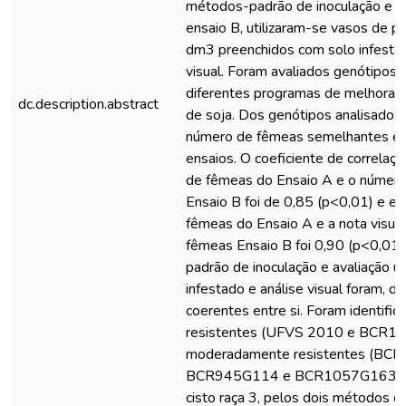
métodos-padrão de inoculação e av
ensaio B, utilizaram-se vasos de po
dm3 preenchidos com solo infestad
visual. Foram avaliados genótipos
diferentes programas de melhoram
dc.description.abstract
de soja. Dos genótipos analisados
número de fêmeas semelhantes e
ensaios. O coeficiente de correlaç
de fêmeas do Ensaio A e o númer
Ensaio B foi de 0,85 (p<0,01) e e
fêmeas do Ensaio A e a nota visua
fêmeas Ensaio B foi 0,90 (p<0,01
padrão de inoculação e avaliação ut
infestado e análise visual foram, de
coerentes entre si. Foram identifi
resistentes (UFVS 2010 e BCR1
moderadamente resistentes (BC
BCR945G114 e BCR1057G163) a
cisto raça 3, pelos dois métodos de