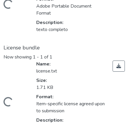
ding...
Adobe Portable Document
Format
Description:
texto completo
License bundle
Now showing
1 - 1 of 1
Name:
license.txt
Size:
1.71 KB
Format:
ding...
Item-specific license agreed upon
to submission
Description: