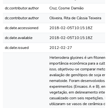
dc.contributor.author
Cruz, Cosme Damião
dc.contributor.author
Oliveira, Rita de Cássia Teixeira
dc.date.accessioned
2018-02-05T10:15:18Z
dc.date.available
2018-02-05T10:15:18Z
dc.date.issued
2012-02-27
Heterodera glycines é um fitonem
importância econômica para a cultur
isso, objetivou-se comparar metod
avaliação de genótipos de soja em 
nematoide. Foram desenvolvidos d
experimentos (Ensaios A e B), em 
vegetação, em delineamento intei
casualizado com seis repetições. N
utilizaram-se vasos de cerâmica d