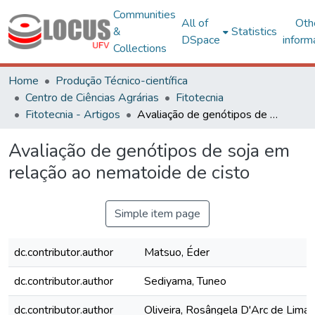
Communities
All of
Oth
&
Statistics
DSpace
inform
Collections
Home
Produção Técnico-científica
Centro de Ciências Agrárias
Fitotecnia
Fitotecnia - Artigos
Avaliação de genótipos de soja em relação ao nematoide de cisto
Avaliação de genótipos de soja em
relação ao nematoide de cisto
Simple item page
dc.contributor.author
Matsuo, Éder
dc.contributor.author
Sediyama, Tuneo
dc.contributor.author
Oliveira, Rosângela D'Arc de Lima