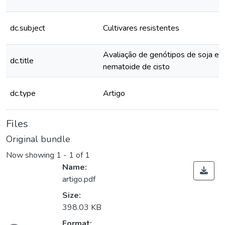
dc.subject
Cultivares resistentes
Avaliação de genótipos de soja em
dc.title
nematoide de cisto
dc.type
Artigo
Files
Original bundle
Now showing
1 - 1 of 1
Name:
artigo.pdf
Size:
398.03 KB
Format: