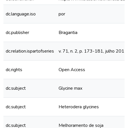
dc.language.iso
por
dc.publisher
Bragantia
dc.relation.ispartofseries
v. 71, n. 2, p. 173-181, julho 2012
dc.rights
Open Access
dc.subject
Glycine max
dc.subject
Heterodera glycines
dc.subject
Melhoramento de soja