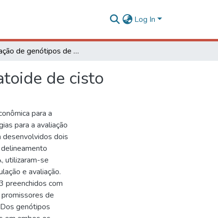
Log In
Avaliação de genótipos de soja em relação ao nematoide de cisto
toide de cisto
conômica para a
gias para a avaliação
m desenvolvidos dois
m delineamento
, utilizaram-se
lação e avaliação.
m3 preenchidos com
s promissores de
 Dos genótipos