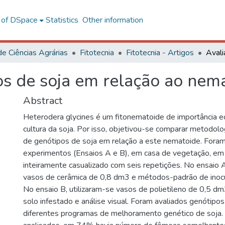
l of DSpace
Statistics
Other information
de Ciências Agrárias
Fitotecnia
Fitotecnia - Artigos
s de soja em relação ao nema
Abstract
Heterodera glycines é um fitonematoide de importância e
cultura da soja. Por isso, objetivou-se comparar metodolo
de genótipos de soja em relação a este nematoide. Fora
experimentos (Ensaios A e B), em casa de vegetação, e
inteiramente casualizado com seis repetições. No ensaio A
vasos de cerâmica de 0,8 dm3 e métodos-padrão de inocu
No ensaio B, utilizaram-se vasos de polietileno de 0,5 d
solo infestado e análise visual. Foram avaliados genótipo
diferentes programas de melhoramento genético de soja.