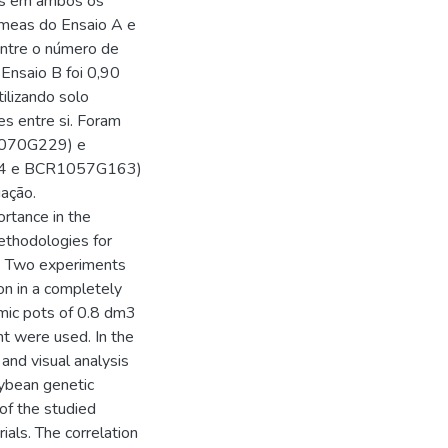
es em ambos os
êmeas do Ensaio A e
entre o número de
Ensaio B foi 0,90
ilizando solo
es entre si. Foram
R1070G229) e
14 e BCR1057G163)
iação.
rtance in the
ethodologies for
s. Two experiments
on in a completely
ramic pots of 0.8 dm3
t were used. In the
 and visual analysis
ybean genetic
of the studied
als. The correlation