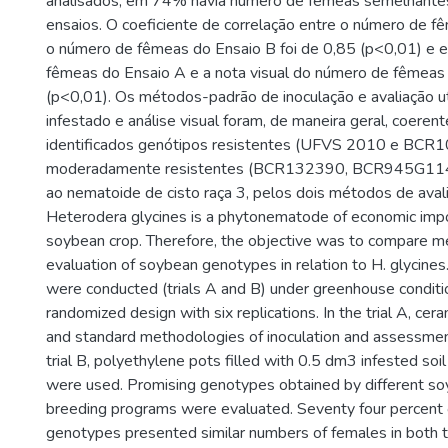
analisados, em 74% havia número de fêmeas semelhant
ensaios. O coeficiente de correlação entre o número de f
o número de fêmeas do Ensaio B foi de 0,85 (p<0,01) e 
fêmeas do Ensaio A e a nota visual do número de fêmeas 
(p<0,01). Os métodos-padrão de inoculação e avaliação ut
infestado e análise visual foram, de maneira geral, coerent
identificados genótipos resistentes (UFVS 2010 e BC
moderadamente resistentes (BCR132390, BCR945G1
ao nematoide de cisto raça 3, pelos dois métodos de aval
Heterodera glycines is a phytonematode of economic impo
soybean crop. Therefore, the objective was to compare m
evaluation of soybean genotypes in relation to H. glycine
were conducted (trials A and B) under greenhouse conditi
randomized design with six replications. In the trial A, ce
and standard methodologies of inoculation and assessmen
trial B, polyethylene pots filled with 0.5 dm3 infested soil
were used. Promising genotypes obtained by different so
breeding programs were evaluated. Seventy four percent 
genotypes presented similar numbers of females in both tri