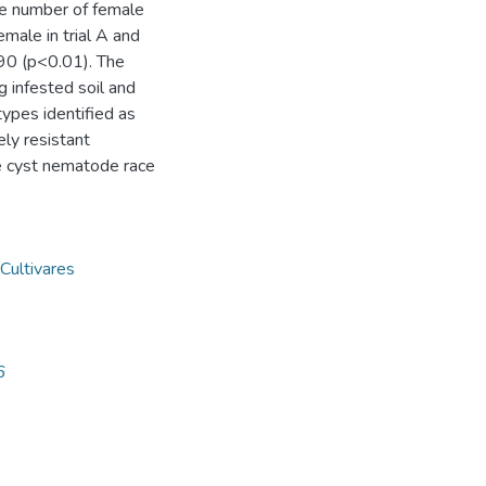
he number of female
male in trial A and
.90 (p<0.01). The
g infested soil and
types identified as
y resistant
cyst nematode race
Cultivares
6