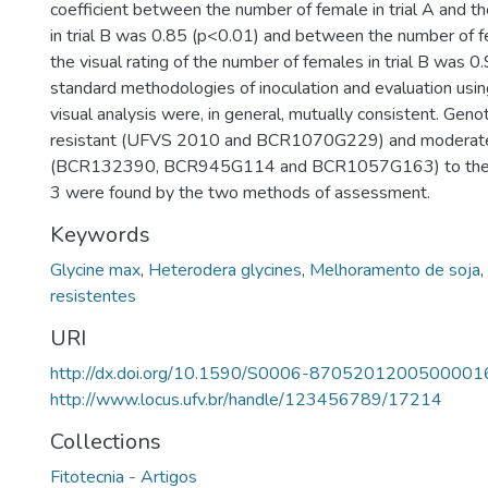
coefficient between the number of female in trial A and t
in trial B was 0.85 (p<0.01) and between the number of fe
the visual rating of the number of females in trial B was 0
standard methodologies of inoculation and evaluation usin
visual analysis were, in general, mutually consistent. Geno
resistant (UFVS 2010 and BCR1070G229) and moderatel
(BCR132390, BCR945G114 and BCR1057G163) to the 
3 were found by the two methods of assessment.
Keywords
Glycine max
,
Heterodera glycines
,
Melhoramento de soja
,
resistentes
URI
http://dx.doi.org/10.1590/S0006-8705201200500001
http://www.locus.ufv.br/handle/123456789/17214
Collections
Fitotecnia - Artigos