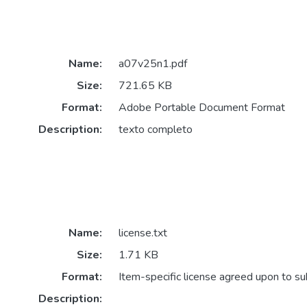
Name:
a07v25n1.pdf
Size:
721.65 KB
Format:
Adobe Portable Document Format
Description:
texto completo
Name:
license.txt
Size:
1.71 KB
Format:
Item-specific license agreed upon to s
Description: