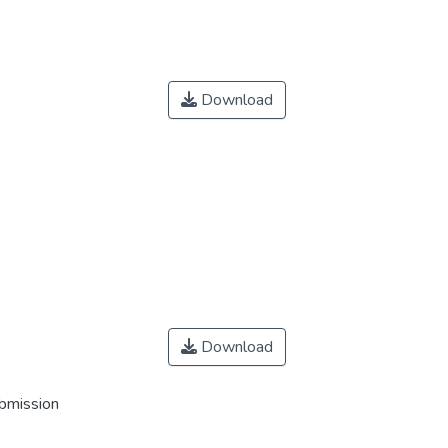
Download
Download
ubmission