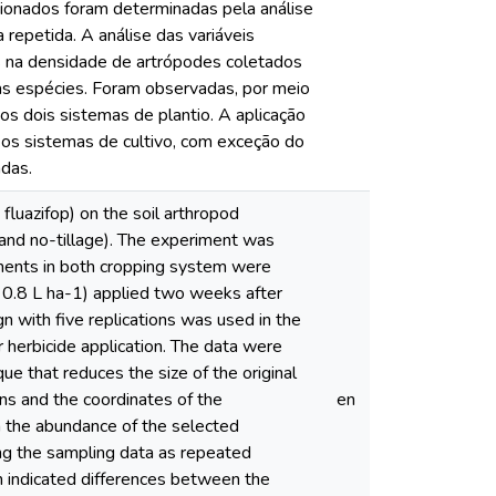
ionados foram determinadas pela análise
repetida. A análise das variáveis
as na densidade de artrópodes coletados
as espécies. Foram observadas, por meio
s dois sistemas de plantio. A aplicação
 os sistemas de cultivo, com exceção do
adas.
fluazifop) on the soil arthropod
and no-tillage). The experiment was
tments in both cropping system were
 0.8 L ha-1) applied two weeks after
n with five replications was used in the
herbicide application. The data were
que that reduces the size of the original
ons and the coordinates of the
en
n the abundance of the selected
ng the sampling data as repeated
on indicated differences between the