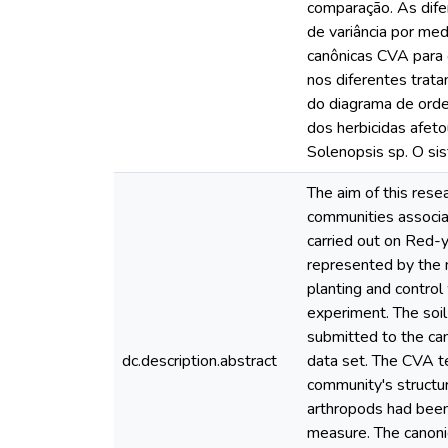
comparação. As dife
de variância por me
canônicas CVA para 
nos diferentes trat
do diagrama de orde
dos herbicidas afet
Solenopsis sp. O si
The aim of this rese
communities associa
carried out on Red-y
represented by the 
planting and control
experiment. The soi
submitted to the cano
dc.description.abstract
data set. The CVA te
community's structu
arthropods had been
measure. The canonic