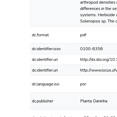
arthropod densities 
differences in the s
systems. Herbicide 
Solenopsis sp. The c
dc.format
pdf
dc.identifier.issn
0100-8358
dc.identifier.uri
http://dx.doi.or
dc.identifier.uri
http://www.locus.u
dc.language.iso
por
dc.publisher
Planta Daninha