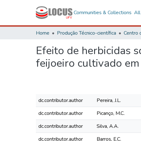
Communities & Collections
Al
Home
Produção Técnico-científica
Centro 
Efeito de herbicidas 
feijoeiro cultivado em
dc.contributor.author
Pereira, J.L.
dc.contributor.author
Picanço, M.C.
dc.contributor.author
Silva, A.A.
dc.contributor.author
Barros, E.C.