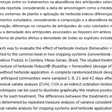
renças entre os tratamentos na abundância dos artrópodes selec
dida repetida, considerando a data de amostragem como a medida 
os sistemas de plantio e aplicação de herbicida indicou diferenç
amentos estudados, considerando a composição e a abundância d
nação, diferenças no conjunto de artrópodes do solo coletados no
ou a densidade dos artrópodes associados ao feijoeiro em ambos
stema de plantio afetou a densidade de todas as espécies estud
arch was to evaluate the effect of herbicide mixture (fomesafen + 
ted to the common bean in two cropping systems (conventional 
ellow Podzol, in Coimbra, Minas Gerais, Brazil. The studied trea
mixture of herbicide Robust® (fluazifop + fomesafen) (dosage of
 without herbicide application. A complete randomized block desig
l arthropod communities were sampled 1, 8, 21 and 42 days after 
nical variate analysis (CVA). CVA is an indirect ordination techni
chniques can be used to illustrate graphically the relative positi
re for each treatment. The differences between the treatments i
 determined by repeated measure analysis of variance consideri
al variate analysis for cropping systems and herbicide applicati