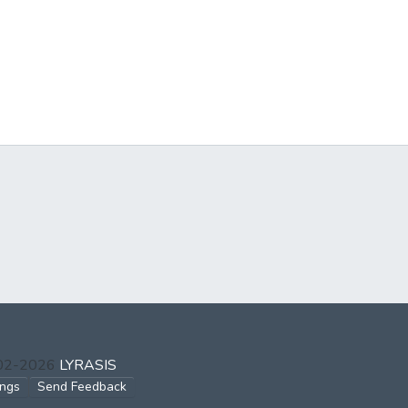
002-2026
LYRASIS
ings
Send Feedback