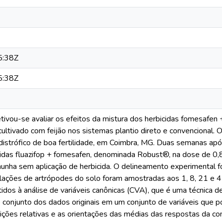
5:38Z
5:38Z
tivou-se avaliar os efeitos da mistura dos herbicidas fomesafen
ultivado com feijão nos sistemas plantio direto e convencional. 
strófico de boa fertilidade, em Coimbra, MG. Duas semanas após 
cidas fluazifop + fomesafen, denominada Robust®, na dose de 0,8
nha sem aplicação de herbicida. O delineamento experimental foi
lações de artrópodes do solo foram amostradas aos 1, 8, 21 e 42
dos à análise de variáveis canônicas (CVA), que é uma técnica de
 conjunto dos dados originais em um conjunto de variáveis que p
ições relativas e as orientações das médias das respostas da 