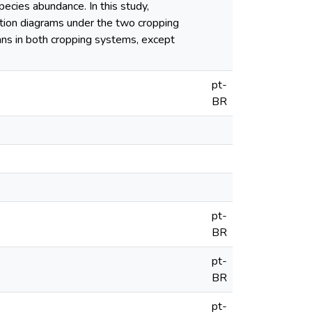
pecies abundance. In this study,
ation diagrams under the two cropping
ans in both cropping systems, except
pt-
BR
pt-
BR
pt-
BR
pt-