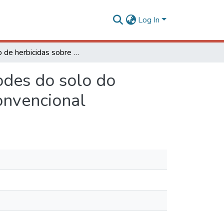
Log In
Efeito de herbicidas sobre a comunidade de artrópodes do solo do feijoeiro cultivado em sistema de plantio direto e convencional
odes do solo do
convencional