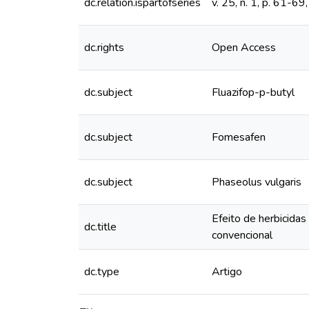
dc.relation.ispartofseries
v. 25, n. 1, p. 61-69
dc.rights
Open Access
dc.subject
Fluazifop-p-butyl
dc.subject
Fomesafen
dc.subject
Phaseolus vulgaris
Efeito de herbicidas
dc.title
convencional
dc.type
Artigo