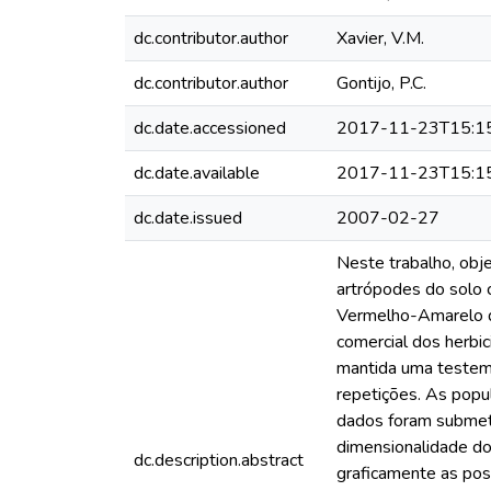
dc.contributor.author
Xavier, V.M.
dc.contributor.author
Gontijo, P.C.
dc.date.accessioned
2017-11-23T15:1
dc.date.available
2017-11-23T15:1
dc.date.issued
2007-02-27
Neste trabalho, obje
artrópodes do solo c
Vermelho-Amarelo di
comercial dos herbi
mantida uma testemu
repetições. As popu
dados foram submeti
dimensionalidade do
dc.description.abstract
graficamente as pos