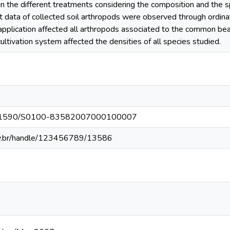
in the different treatments considering the composition and the s
et data of collected soil arthropods were observed through ordin
application affected all arthropods associated to the common be
ultivation system affected the densities of all species studied.
g/10.1590/S0100-83582007000100007
fv.br/handle/123456789/13586