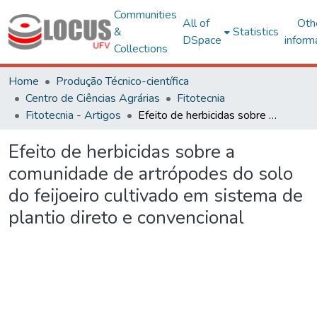
Communities
All of
Oth
&
Statistics
DSpace
inform
Collections
Home
Produção Técnico-científica
Centro de Ciências Agrárias
Fitotecnia
Fitotecnia - Artigos
Efeito de herbicidas sobre a comunidade de artrópodes do solo do feijoeiro cultivado em sistema de plantio direto e convencional
Efeito de herbicidas sobre a
comunidade de artrópodes do solo
do feijoeiro cultivado em sistema de
plantio direto e convencional