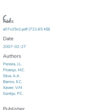
Loading...
Files
a07v25n1.pdf
(721.65 KB)
Date
2007-02-27
Authors
Pereira, J.L.
Picanço, M.C.
Silva, A.A.
Barros, E.C.
Xavier, V.M.
Gontijo, P.C.
Publisher