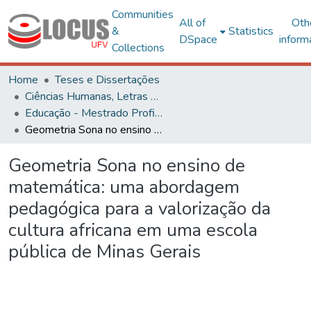
Communities
All of
Oth
&
Statistics
DSpace
inform
Collections
Home
Teses e Dissertações
Ciências Humanas, Letras e Artes
Educação - Mestrado Profissional
Geometria Sona no ensino de matemática: uma abordagem pedagógica para a valorização da cultura africana em uma escola pública de Minas Gerais
Geometria Sona no ensino de
matemática: uma abordagem
pedagógica para a valorização da
cultura africana em uma escola
pública de Minas Gerais