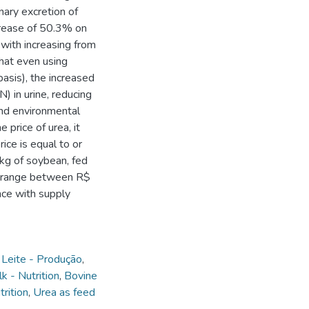
nary excretion of
crease of 50.3% on
with increasing from
hat even using
asis), the increased
) in urine, reducing
and environmental
e price of urea, it
ice is equal to or
 kg of soybean, fed
ice range between R$
nce with supply
,
Leite - Produção
,
k - Nutrition
,
Bovine
trition
,
Urea as feed