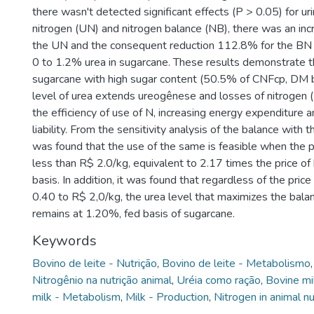
there wasn't detected significant effects (P > 0.05) for uri
nitrogen (UN) and nitrogen balance (NB), there was an in
the UN and the consequent reduction 112.8% for the BN 
0 to 1.2% urea in sugarcane. These results demonstrate t
sugarcane with high sugar content (50.5% of CNFcp, DM b
level of urea extends ureogênese and losses of nitrogen (N
the efficiency of use of N, increasing energy expenditure 
liability. From the sensitivity analysis of the balance with th
was found that the use of the same is feasible when the pr
less than R$ 2.0/kg, equivalent to 2.17 times the price of
basis. In addition, it was found that regardless of the pr
0.40 to R$ 2,0/kg, the urea level that maximizes the bala
remains at 1.20%, fed basis of sugarcane.
Keywords
Bovino de leite - Nutrição
,
Bovino de leite - Metabolismo
Nitrogênio na nutrição animal
,
Uréia como ração
,
Bovine mil
milk - Metabolism
,
Milk - Production
,
Nitrogen in animal nu