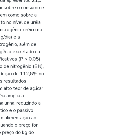
zada apresentou 21,9
car sobre o consumo e
, bem como sobre a
o no nível de uréia
nitrogênio-uréico no
g/dia) e a
itrogênio, além de
ogênio excretado na
ficativos (P > 0,05)
o de nitrogênio (BN),
edução de 112,8% no
s resultados
alto teor de açúcar
ia amplia a
 urina, reduzindo a
tico e o passivo
com alimentação ao
quando o preço for
 o preço do kg do