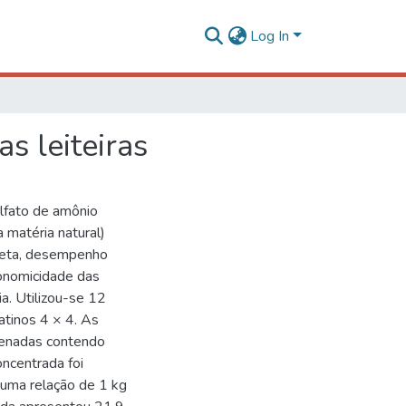
Log In
s leiteiras
ulfato de amônio
a matéria natural)
dieta, desempenho
onomicidade das
a. Utilizou-se 12
atinos 4 × 4. As
ogenadas contendo
oncentrada foi
 uma relação de 1 kg