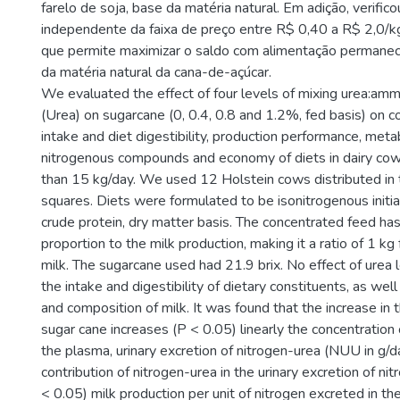
farelo de soja, base da matéria natural. Em adição, verific
independente da faixa de preço entre R$ 0,40 a R$ 2,0/kg,
que permite maximizar o saldo com alimentação perman
da matéria natural da cana-de-açúcar.
We evaluated the effect of four levels of mixing urea:amm
(Urea) on sugarcane (0, 0.4, 0.8 and 1.2%, fed basis) on 
intake and diet digestibility, production performance, meta
nitrogenous compounds and economy of diets in dairy cow
than 15 kg/day. We used 12 Holstein cows distributed in 
squares. Diets were formulated to be isonitrogenous initi
crude protein, dry matter basis. The concentrated feed ha
proportion to the milk production, making it a ratio of 1 kg
milk. The sugarcane used had 21.9 brix. No effect of urea l
the intake and digestibility of dietary constituents, as wel
and composition of milk. It was found that the increase in t
sugar cane increases (P < 0.05) linearly the concentration 
the plasma, urinary excretion of nitrogen-urea (NUU in g/d
contribution of nitrogen-urea in the urinary excretion of ni
< 0.05) milk production per unit of nitrogen excreted in th