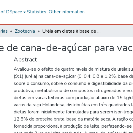
l of DSpace
Statistics
Other information
rias
Zootecnia
Uréia em dietas à base de cana-de-açúcar para vacas leiteiras
e de cana-de-açúcar para vaca
Abstract
Avaliou-se o efeito de quatro níveis da mistura de uréia:s
(9:1) (uréia) na cana-de-açúcar (0; 0,4; 0,8 e 1,2%, base d
sobre o consumo, sobre o consumo e digestibilidade da 
produtivo, metabolismo de compostos nitrogenados e ec
dietas em vacas leiteiras com produção abaixo de 15 kg/di
vacas da raça Holandesa, distribuídas em três quadrados l
dietas foram inicialmente formuladas para serem isonitr
12,5% de proteína bruta, base da matéria seca. A ração c
fornecida proporcional à produção de leite, perfazendo-se