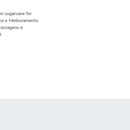
n sugarcane for
ica e Melhoramento
Pastagens e
9.