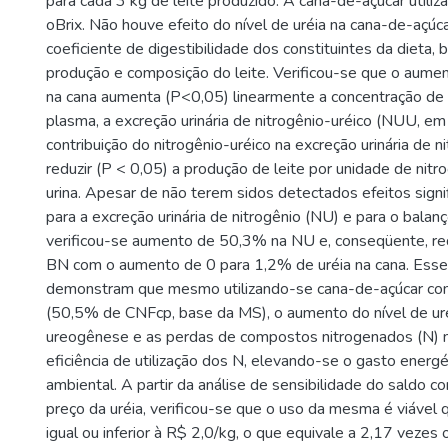
para cada 3 kg de leite produzido. A cana-de-açúcar utili
oBrix. Não houve efeito do nível de uréia na cana-de-açú
coeficiente de digestibilidade dos constituintes da dieta
produção e composição do leite. Verificou-se que o aument
na cana aumenta (P<0,05) linearmente a concentração de 
plasma, a excreção urinária de nitrogênio-uréico (NUU, em 
contribuição do nitrogênio-uréico na excreção urinária de n
reduzir (P < 0,05) a produção de leite por unidade de nitr
urina. Apesar de não terem sidos detectados efeitos signi
para a excreção urinária de nitrogênio (NU) e para o balanç
verificou-se aumento de 50,3% na NU e, conseqüente, r
BN com o aumento de 0 para 1,2% de uréia na cana. Esse
demonstram que mesmo utilizando-se cana-de-açúcar com 
(50,5% de CNFcp, base da MS), o aumento do nível de uré
ureogênese e as perdas de compostos nitrogenados (N) na
eficiência de utilização dos N, elevando-se o gasto energé
ambiental. A partir da análise de sensibilidade do saldo 
preço da uréia, verificou-se que o uso da mesma é viável 
igual ou inferior à R$ 2,0/kg, o que equivale a 2,17 vezes