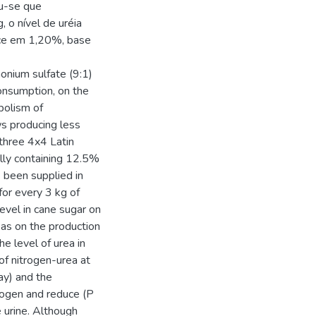
ou-se que
 o nível de uréia
ece em 1,20%, base
onium sulfate (9:1)
consumption, on the
bolism of
s producing less
three 4x4 Latin
ally containing 12.5%
s been supplied in
 for every 3 kg of
evel in cane sugar on
l as on the production
he level of urea in
of nitrogen-urea at
ay) and the
trogen and reduce (P
e urine. Although