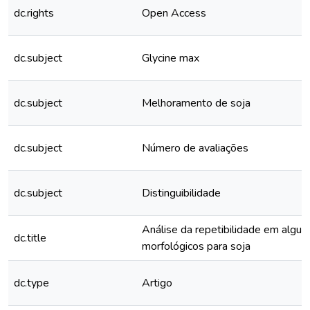
dc.rights
Open Access
dc.subject
Glycine max
dc.subject
Melhoramento de soja
dc.subject
Número de avaliações
dc.subject
Distinguibilidade
Análise da repetibilidade em algun
dc.title
morfológicos para soja
dc.type
Artigo