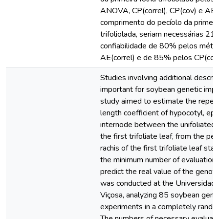
ANOVA, CP(correl), CP(cov) e AE(co
comprimento do pecíolo da primeira
trifoliolada, seriam necessárias 21
confiabilidade de 80% pelos mé
AE(correl) e de 85% pelos CP(corr
Studies involving additional descri
important for soybean genetic impr
study aimed to estimate the repeat
length coefficient of hypocotyl, epic
internode between the unifoliated 
the first trifoliate leaf, from the pe
rachis of the first trifoliate leaf s
the minimum number of evaluation
predict the real value of the genot
was conducted at the Universidade
Viçosa, analyzing 85 soybean genot
experiments in a completely rando
The numbers of necessary evaluat