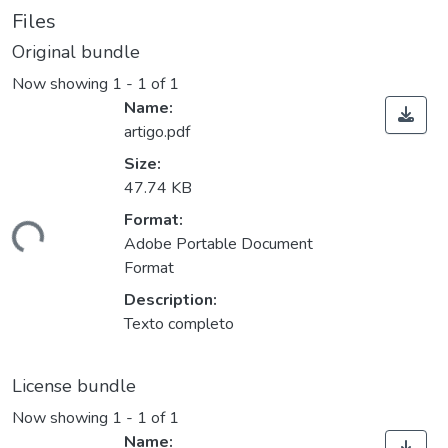
Files
Original bundle
Now showing
1 - 1 of 1
Name:
artigo.pdf
Size:
47.74 KB
ding...
Format:
Adobe Portable Document
Format
Description:
Texto completo
License bundle
Now showing
1 - 1 of 1
Name: