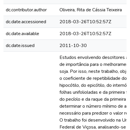
dc.contributor.author
Oliveira, Rita de Cássia Teixeira
dc.date.accessioned
2018-03-26T10:52:57Z
dc.date.available
2018-03-26T10:52:57Z
dc.date.issued
2011-10-30
Estudos envolvendo descritores ad
de importância para o melhoramen
soja. Por isso, neste trabalho, obj
o coeficiente de repetibilidade do
hipocótilo, do epicótilo, do internó
folhas unifolioladas e da primeira fol
do pecíolo e da raque da primeira fo
determinar o número mínimo de av
necessário para predizer o valor re
O trabalho foi desenvolvido na Uni
Federal de Viçosa, analisando-se 