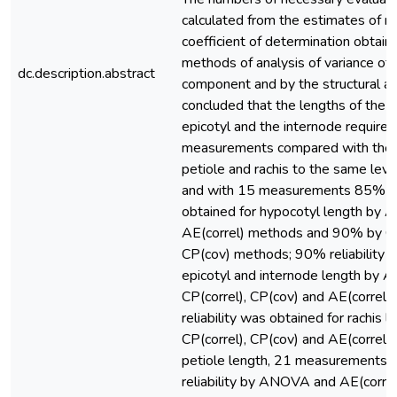
calculated from the estimates of re
coefficient of determination obtain
methods of analysis of variance of t
dc.description.abstract
component and by the structural ana
concluded that the lengths of the h
epicotyl and the internode require
measurements compared with the l
petiole and rachis to the same level 
and with 15 measurements 85% of 
obtained for hypocotyl length by
AE(correl) methods and 90% by CP
CP(cov) methods; 90% reliability w
epicotyl and internode length by
CP(correl), CP(cov) and AE(correl
reliability was obtained for rachis
CP(correl), CP(cov) and AE(correl)
petiole length, 21 measurements 
reliability by ANOVA and AE(corre