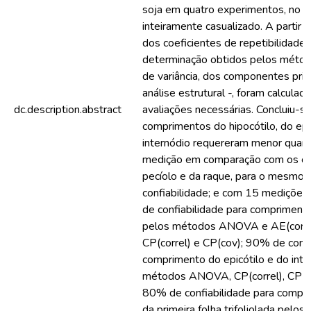
soja em quatro experimentos, no 
inteiramente casualizado. A partir 
dos coeficientes de repetibilidade 
determinação obtidos pelos método
de variância, dos componentes prin
análise estrutural -, foram calcula
dc.description.abstract
avaliações necessárias. Concluiu-s
comprimentos do hipocótilo, do epi
internódio requereram menor quan
medição em comparação com os c
pecíolo e da raque, para o mesmo n
confiabilidade; e com 15 mediçõe
de confiabilidade para comprimento
pelos métodos ANOVA e AE(corre
CP(correl) e CP(cov); 90% de confi
comprimento do epicótilo e do inte
métodos ANOVA, CP(correl), CP(co
80% de confiabilidade para compr
da primeira folha trifoliolada pelo