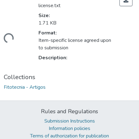
license.txt
Size:
1.71 KB
ding...
Format:
Item-specific license agreed upon
to submission
Description:
Collections
Fitotecnia - Artigos
Rules and Regulations
Submission Instructions
Information policies
Terms of authorization for publication