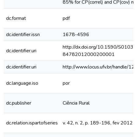
85% for CP(correl) and CP(cov) m
dc.format
pdf
dc.identifier.issn
1678-4596
http://dx.doi.org/10.1590/S0103-
dc.identifier.uri
84782012000200001
dc.identifier.uri
http://www.locus.ufv.br/handle/
dc.language.iso
por
dc.publisher
Ciência Rural
dc.relation.ispartofseries
v. 42, n. 2, p. 189-196, fev 2012