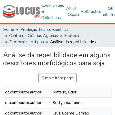
Communities
All of
Oth
&
Statistics
DSpace
inform
Collections
Home
Produção Técnico-científica
Centro de Ciências Agrárias
Fitotecnia
Fitotecnia - Artigos
Análise da repetibilidade em alguns descritores morfológicos para soja
Análise da repetibilidade em alguns
descritores morfológicos para soja
Simple item page
dc.contributor.author
Matsuo, Éder
dc.contributor.author
Sediyama, Tuneo
dc.contributor.author
Cruz, Cosme Damião