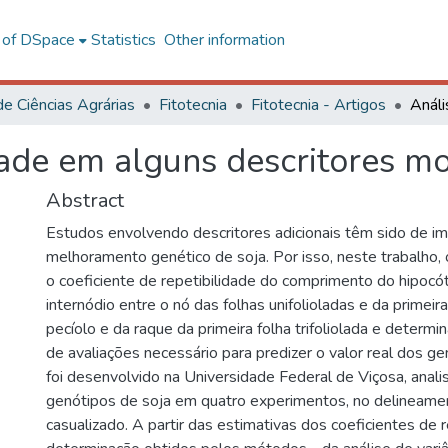
l of DSpace
Statistics
Other information
de Ciências Agrárias
Fitotecnia
Fitotecnia - Artigos
dade em alguns descritores mo
Abstract
Estudos envolvendo descritores adicionais têm sido de im
melhoramento genético de soja. Por isso, neste trabalho,
o coeficiente de repetibilidade do comprimento do hipocóti
internódio entre o nó das folhas unifolioladas e da primeira 
pecíolo e da raque da primeira folha trifoliolada e determ
de avaliações necessário para predizer o valor real dos ge
foi desenvolvido na Universidade Federal de Viçosa, anal
genótipos de soja em quatro experimentos, no delineame
casualizado. A partir das estimativas dos coeficientes de 