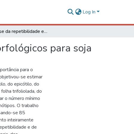
Log In
Análise da repetibilidade em alguns descritores morfológicos para soja
rfológicos para soja
portância para o
 objetivou-se estimar
lo, do epicótilo, do
folha trifoliolada, do
inar o número mínimo
nótipos. O trabalho
isando-se 85
nto inteiramente
repetibilidade e de