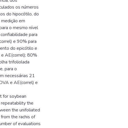
ncia, dos
alculados os números
os do hipocótilo, do
de medição em
para o mesmo nível
onfiabilidade para
orrel) e 90% para
ento do epicótilo e
 e AE(correl); 80%
lha trifoliolada
e, para o
iam necessárias 21
OVA e AE(correl) e
nt for soybean
repeatability the
tween the unifoliated
 from the rachis of
number of evaluations