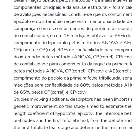
determinação obtidos pelos métodos - da análise de variâ
componentes principais e da análise estrutural -, foram c
de avaliações necessárias. Concluiu-se que os compriment
epicótilo e do internódio requereram menor quantidade 
comparação com os comprimentos do pecíolo e da raque, 
de confiabilidade; e com 15 medições obteve-se 85% de c
comprimento do hipocótilo pelos métodos ANOVA e AE(c
CP(correl) e CP(cov); 90% de confiabilidade para comprim
do internódio pelos métodos ANOVA, CP(correl), CP(cov)
de confiabilidade para comprimento da raque da primeira fo
pelos métodos ANOVA, CP(correl), CP(cov) e AE(correl); 
comprimento do pecíolo da primeira folha trifoliolada, ser
medições para confiabilidade de 80% pelos métodos AN
de 85% pelos CP(correl) e CP(cov)
Studies involving additional descriptors has been importa
genetic improvement, so this study aimed to estimate the 
length coefficient of hypocotyl, epicotyl, the internode be
leaf nodes and the first trifoliate leaf, from the petiole and
the first trifoliate leaf stage and determine the minimum 