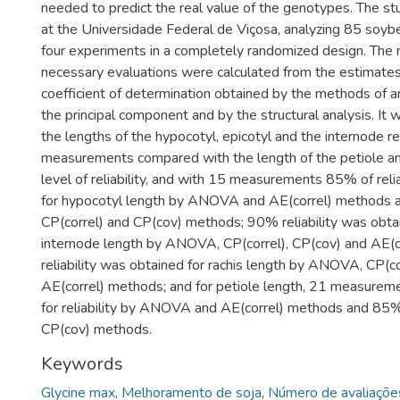
needed to predict the real value of the genotypes. The s
at the Universidade Federal de Viçosa, analyzing 85 soyb
four experiments in a completely randomized design. The
necessary evaluations were calculated from the estimates 
coefficient of determination obtained by the methods of an
the principal component and by the structural analysis. It
the lengths of the hypocotyl, epicotyl and the internode r
measurements compared with the length of the petiole an
level of reliability, and with 15 measurements 85% of reli
for hypocotyl length by ANOVA and AE(correl) methods
CP(correl) and CP(cov) methods; 90% reliability was obtai
internode length by ANOVA, CP(correl), CP(cov) and AE(
reliability was obtained for rachis length by ANOVA, CP(co
AE(correl) methods; and for petiole length, 21 measure
for reliability by ANOVA and AE(correl) methods and 85%
CP(cov) methods.
Keywords
Glycine max
,
Melhoramento de soja
,
Número de avaliaçõe