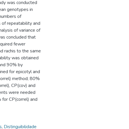
tudy was conducted
ean genotypes in
 numbers of
of repeatability and
alysis of variance of
 was concluded that
equired fewer
d rachis to the same
ability was obtained
 and 90% by
ned for epicotyl and
correl) method; 80%
rrel), CP(cov) and
ments were needed
 for CP(correl) and
s
,
Distinguibilidade