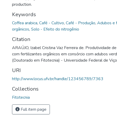
production.
Keywords
Coffea arabica
,
Café - Cultivo
,
Café - Produção
,
Adubos e f
orgânicos
,
Solo - Efeito do nitrogênio
Citation
ARAÚJO, Izabel Cristina Vaz Ferreira de. Produtividade d
com fertilizantes orgânicos em consórcio com adubos ver
(Doutorado em Fitotecnia) - Universidade Federal de Viço
URI
http://www.locus.ufv.br/handle/123456789/7363
Collections
Fitotecnia
Full item page