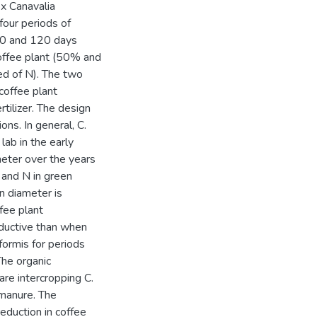
 x Canavalia
 four periods of
 90 and 120 days
 coffee plant (50% and
ed of N). The two
coffee plant
tilizer. The design
ns. In general, C.
lab in the early
meter over the years
r and N in green
n diameter is
fee plant
oductive than when
formis for periods
The organic
are intercropping C.
 manure. The
eduction in coffee