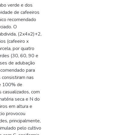
ubo verde e dos
vidade de cafeeiros
nico recomendado
ciado. O
bdivida, (2x4x2)+2,
os (cafeeiro x
arcela, por quatro
rdes (30, 60, 90 e
oses de adubação
recomendado para
s consistiram nas
 e 100% de
os casualizados, com
matéria seca e N do
iros em altura e
cio provocou
es, principalmente,
imulado pelo cultivo