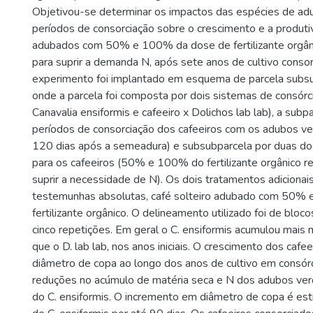
Objetivou-se determinar os impactos das espécies de ad
períodos de consorciação sobre o crescimento e a produti
adubados com 50% e 100% da dose de fertilizante orgâ
para suprir a demanda N, após sete anos de cultivo consor
experimento foi implantado em esquema de parcela subsu
onde a parcela foi composta por dois sistemas de consórci
Canavalia ensiformis e cafeeiro x Dolichos lab lab), a subp
períodos de consorciação dos cafeeiros com os adubos ve
120 dias após a semeadura) e subsubparcela por duas d
para os cafeeiros (50% e 100% do fertilizante orgânico 
suprir a necessidade de N). Os dois tratamentos adicionai
testemunhas absolutas, café solteiro adubado com 50%
fertilizante orgânico. O delineamento utilizado foi de bloc
cinco repetições. Em geral o C. ensiformis acumulou mais 
que o D. lab lab, nos anos iniciais. O crescimento dos cafee
diâmetro de copa ao longo dos anos de cultivo em consór
reduções no acúmulo de matéria seca e N dos adubos verd
do C. ensiformis. O incremento em diâmetro de copa é est