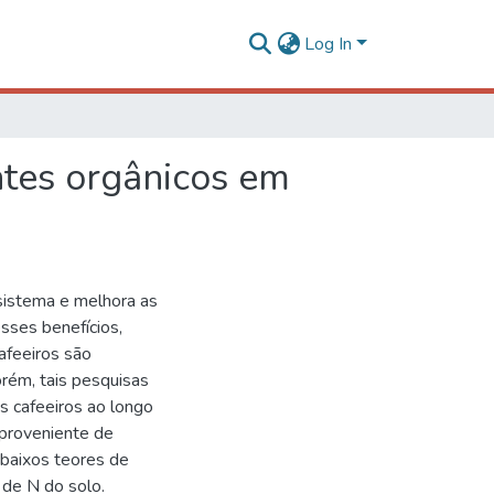
Log In
ntes orgânicos em
sistema e melhora as
esses benefícios,
afeeiros são
rém, tais pesquisas
s cafeeiros ao longo
 proveniente de
 baixos teores de
 de N do solo.