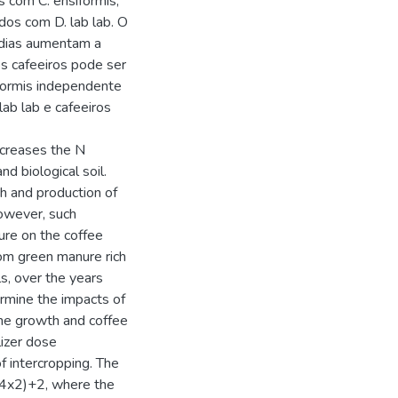
s com C. ensiformis,
dos com D. lab lab. O
 dias aumentam a
s cafeeiros pode ser
formis independente
lab lab e cafeeiros
increases the N
d biological soil.
h and production of
owever, such
ure on the coffee
rom green manure rich
ls, over the years
ermine the impacts of
the growth and coffee
lizer dose
 intercropping. The
x4x2)+2, where the