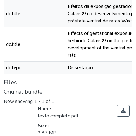
Efeitos da exposição gestacional
dc.title
Calaris® no desenvolvimento pó
próstata ventral de ratos Wistar
Effects of gestational exposure 
herbicide Calaris® on the postna
dc.title
development of the ventral pros
rats
dc.type
Dissertação
Files
Original bundle
Now showing
1 - 1 of 1
Name:
texto completo.pdf
Size:
2.87 MB