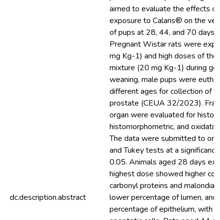
aimed to evaluate the effects of
exposure to Calaris® on the ven
of pups at 28, 44, and 70 days o
Pregnant Wistar rats were expo
mg Kg-1) and high doses of the 
mixture (20 mg Kg-1) during ges
weaning, male pups were euthan
different ages for collection of t
prostate (CEUA 32/2023). Frag
organ were evaluated for histopa
histomorphometric, and oxidativ
The data were submitted to 
and Tukey tests at a significance
0.05. Animals aged 28 days exp
highest dose showed higher conc
carbonyl proteins and malondial
dc.description.abstract
lower percentage of lumen, and 
percentage of epithelium, with t