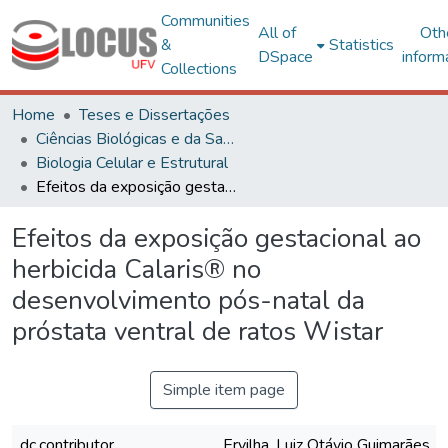
Communities
All of
Oth
&
Statistics
DSpace
inform
Collections
Home
Teses e Dissertações
Ciências Biológicas e da Saúde
Biologia Celular e Estrutural
Efeitos da exposição gestacional ao herbicida Calaris® no desenvolvimento pós-natal da próstata ventral de ratos Wistar
Efeitos da exposição gestacional ao
herbicida Calaris® no
desenvolvimento pós-natal da
próstata ventral de ratos Wistar
Simple item page
dc.contributor
Ervilha, Luiz Otávio Guimarães