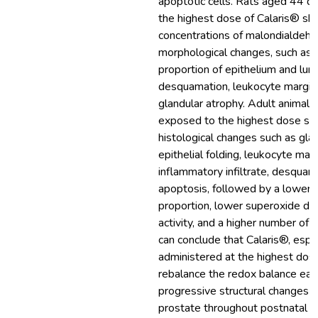
apoptotic cells. Rats aged 44 d
the highest dose of Calaris® s
concentrations of malondialdeh
morphological changes, such as a
proportion of epithelium and lume
desquamation, leukocyte margina
glandular atrophy. Adult animals
exposed to the highest dose s
histological changes such as glan
epithelial folding, leukocyte marg
inflammatory infiltrate, desquam
apoptosis, followed by a lower l
proportion, lower superoxide d
activity, and a higher number of 
can conclude that Calaris®, espe
administered at the highest dos
rebalance the redox balance earl
progressive structural changes in
prostate throughout postnatal 