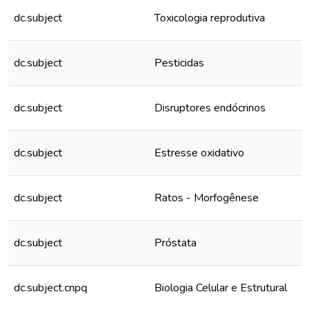
dc.subject
Toxicologia reprodutiva
dc.subject
Pesticidas
dc.subject
Disruptores endócrinos
dc.subject
Estresse oxidativo
dc.subject
Ratos - Morfogênese
dc.subject
Próstata
dc.subject.cnpq
Biologia Celular e Estrutural