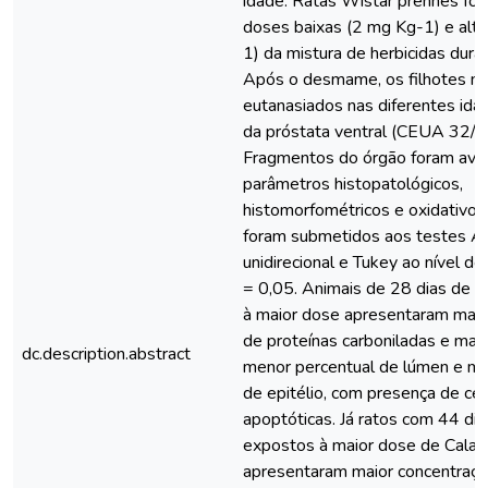
idade. Ratas Wistar prenhes fo
doses baixas (2 mg Kg-1) e alt
1) da mistura de herbicidas dura
Após o desmame, os filhotes m
eutanasiados nas diferentes ida
da próstata ventral (CEUA 32/2
Fragmentos do órgão foram aval
parâmetros histopatológicos,
histomorfométricos e oxidativos
foram submetidos aos testes
unidirecional e Tukey ao nível de 
= 0,05. Animais de 28 dias de 
à maior dose apresentaram maio
de proteínas carboniladas e malo
dc.description.abstract
menor percentual de lúmen e ma
de epitélio, com presença de cél
apoptóticas. Já ratos com 44 dia
expostos à maior dose de Calar
apresentaram maior concentraçã