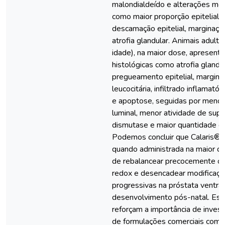
malondialdeído e alterações mor
como maior proporção epitelial 
descamação epitelial, marginação
atrofia glandular. Animais adulto
idade), na maior dose, apresent
histológicas como atrofia glandul
pregueamento epitelial, margina
leucocitária, infiltrado inflamató
e apoptose, seguidas por menor
luminal, menor atividade de sup
dismutase e maior quantidade d
Podemos concluir que Calaris®,
quando administrada na maior do
de rebalancear precocemente o e
redox e desencadear modificaçõe
progressivas na próstata ventra
desenvolvimento pós-natal. Es
reforçam a importância de invest
de formulações comerciais comp