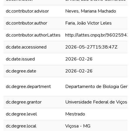
dc.contributor.advisor
Neves, Mariana Machado
dc.contributor.author
Faria, João Victor Leles
dc.contributor.authorLattes
http://lattes.cnpq.br/960259
dc.date.accessioned
2026-05-27T15:38:47Z
dc.date.issued
2026-02-26
dc.degree.date
2026-02-26
dc.degree.department
Departamento de Biologia Geral
dc.degree.grantor
Universidade Federal de Viçosa
dc.degree.level
Mestrado
dc.degree.local
Viçosa - MG