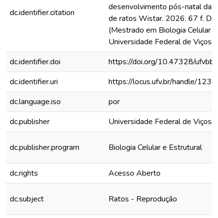
desenvolvimento pós-natal da p
dc.identifier.citation
de ratos Wistar. 2026. 67 f. Di
(Mestrado em Biologia Celular e 
Universidade Federal de Viçosa,
dc.identifier.doi
https://doi.org/10.47328/ufvbb
dc.identifier.uri
https://locus.ufv.br/handle/1
dc.language.iso
por
dc.publisher
Universidade Federal de Viçosa
dc.publisher.program
Biologia Celular e Estrutural
dc.rights
Acesso Aberto
dc.subject
Ratos - Reprodução