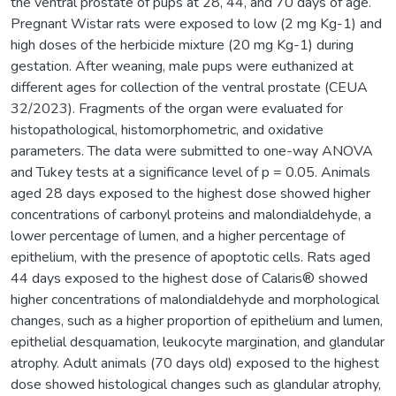
the ventral prostate of pups at 28, 44, and 70 days of age.
Pregnant Wistar rats were exposed to low (2 mg Kg-1) and
high doses of the herbicide mixture (20 mg Kg-1) during
gestation. After weaning, male pups were euthanized at
different ages for collection of the ventral prostate (CEUA
32/2023). Fragments of the organ were evaluated for
histopathological, histomorphometric, and oxidative
parameters. The data were submitted to one-way ANOVA
and Tukey tests at a significance level of p = 0.05. Animals
aged 28 days exposed to the highest dose showed higher
concentrations of carbonyl proteins and malondialdehyde, a
lower percentage of lumen, and a higher percentage of
epithelium, with the presence of apoptotic cells. Rats aged
44 days exposed to the highest dose of Calaris® showed
higher concentrations of malondialdehyde and morphological
changes, such as a higher proportion of epithelium and lumen,
epithelial desquamation, leukocyte margination, and glandular
atrophy. Adult animals (70 days old) exposed to the highest
dose showed histological changes such as glandular atrophy,