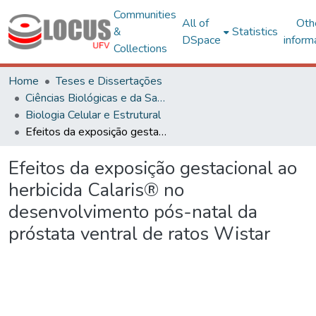
Communities
All of
Oth
&
Statistics
DSpace
inform
Collections
Home
Teses e Dissertações
Ciências Biológicas e da Saúde
Biologia Celular e Estrutural
Efeitos da exposição gestacional ao herbicida Calaris® no desenvolvimento pós-natal da próstata ventral de ratos Wistar
Efeitos da exposição gestacional ao
herbicida Calaris® no
desenvolvimento pós-natal da
próstata ventral de ratos Wistar