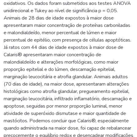
oxidativos. Os dados foram submetidos aos testes ANOVA
unidirecional e Tukey ao nível de significância p = 0,05.
Animais de 28 dias de idade expostos à maior dose
apresentaram maior concentração de proteínas carboniladas
e malondialdeído, menor percentual de lúmen e maior
percentual de epitélio, com presença de células apoptóticas.
Já ratos com 44 dias de idade expostos à maior dose de
Calaris® apresentaram maior concentração de
malondialdeído e alterações morfológicas, como maior
proporção epitelial e do lúmen, descamação epitelial,
marginação leucocitária e atrofia glandular. Animais adultos
(70 dias de idade), na maior dose, apresentaram alterações
histológicas como atrofia glandular, pregueamento epitelial,
marginação leucocitária, infiltrado inflamatório, descamação e
apoptose, seguidas por menor proporção luminal, menor
atividade de superóxido dismutase e maior quantidade de
mastócitos. Podemos concluir que Calaris®, especialmente
quando administrada na maior dose, foi capaz de rebalancear
precocemente o equilíbrio redox e desencadear modificações