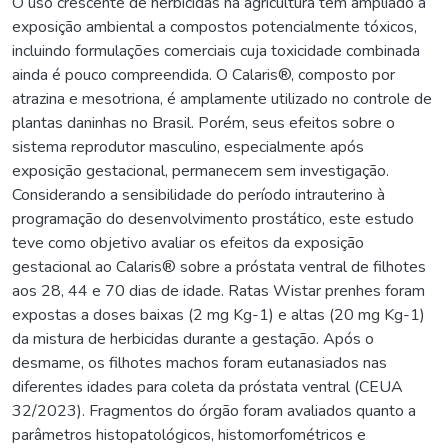
O uso crescente de herbicidas na agricultura tem ampliado a
exposição ambiental a compostos potencialmente tóxicos,
incluindo formulações comerciais cuja toxicidade combinada
ainda é pouco compreendida. O Calaris®, composto por
atrazina e mesotriona, é amplamente utilizado no controle de
plantas daninhas no Brasil. Porém, seus efeitos sobre o
sistema reprodutor masculino, especialmente após
exposição gestacional, permanecem sem investigação.
Considerando a sensibilidade do período intrauterino à
programação do desenvolvimento prostático, este estudo
teve como objetivo avaliar os efeitos da exposição
gestacional ao Calaris® sobre a próstata ventral de filhotes
aos 28, 44 e 70 dias de idade. Ratas Wistar prenhes foram
expostas a doses baixas (2 mg Kg-1) e altas (20 mg Kg-1)
da mistura de herbicidas durante a gestação. Após o
desmame, os filhotes machos foram eutanasiados nas
diferentes idades para coleta da próstata ventral (CEUA
32/2023). Fragmentos do órgão foram avaliados quanto a
parâmetros histopatológicos, histomorfométricos e