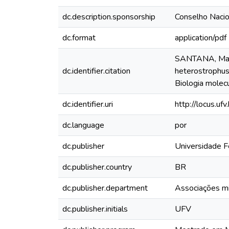
dc.description.sponsorship
Conselho Nacio
dc.format
application/pdf
SANTANA, Mateu
dc.identifier.citation
heterostrophus.
Biologia molecu
dc.identifier.uri
http://locus.u
dc.language
por
dc.publisher
Universidade F
dc.publisher.country
BR
dc.publisher.department
Associações mic
dc.publisher.initials
UFV