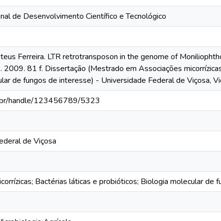
nal de Desenvolvimento Científico e Tecnológico
s Ferreira. LTR retrotransposon in the genome of Moniliophtho
 2009. 81 f. Dissertação (Mestrado em Associações micorrízicas; 
lar de fungos de interesse) - Universidade Federal de Viçosa, V
fv.br/handle/123456789/5323
ederal de Viçosa
orrízicas; Bactérias láticas e probióticos; Biologia molecular de 