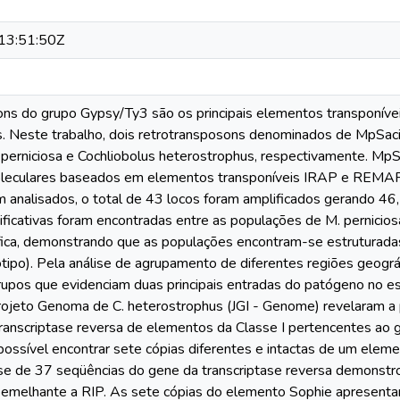
13:51:50Z
ns do grupo Gypsy/Ty3 são os principais elementos transponív
s. Neste trabalho, dois retrotransposons denominados de MpSac
perniciosa e Cochliobolus heterostrophus, respectivamente. MpSaci
leculares baseados em elementos transponíveis IRAP e REMAP
am analisados, o total de 43 locos foram amplificados gerando 4
ificativas foram encontradas entre as populações de M. perniciosa
ica, demonstrando que as populações encontram-se estruturadas
ótipo). Pela análise de agrupamento de diferentes regiões geogr
rupos que evidenciam duas principais entradas do patógeno no es
ojeto Genoma de C. heterostrophus (JGI - Genome) revelaram 
 transcriptase reversa de elementos da Classe I pertencentes a
 possível encontrar sete cópias diferentes e intactas de um elem
ise de 37 seqüências do gene da transcriptase reversa demonst
semelhante a RIP. As sete cópias do elemento Sophie apresent