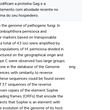
odificam a proteína Gag e a
 elemento com atividade recente no
ma do seu hospedeiro.
the genome of pathogenic fungi. In
niliophthora perniciosa and
ar markers based on transposable
total of 43 loci were amplified by
pulations of M. perniciosa divided in
uctured on the geographical origin and
iotype C were observed two large groups
done in the database of the Genome
eng
ces with similarity to reverse
 these sequences could be found seven
of 37 sequences of the reverse
seven copies of the element Sophie
ading frames (ORFs) that encode the
gests that Sophie is an element with
e evolution of the genome of its host.