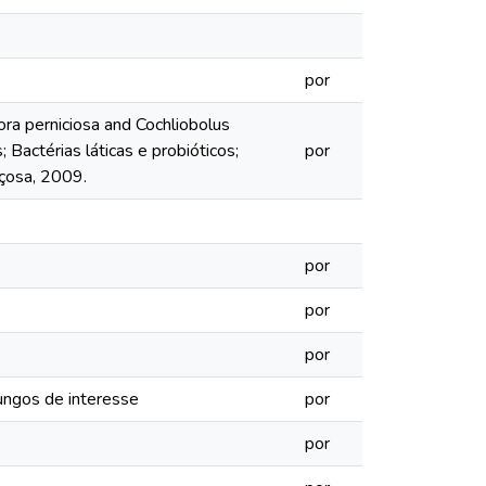
por
ra perniciosa and Cochliobolus
Bactérias láticas e probióticos;
por
içosa, 2009.
por
por
por
fungos de interesse
por
por