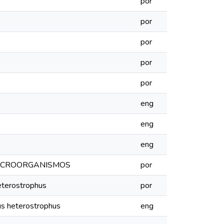
por
por
por
por
por
eng
eng
eng
 MICROORGANISMOS
por
eterostrophus
por
us heterostrophus
eng