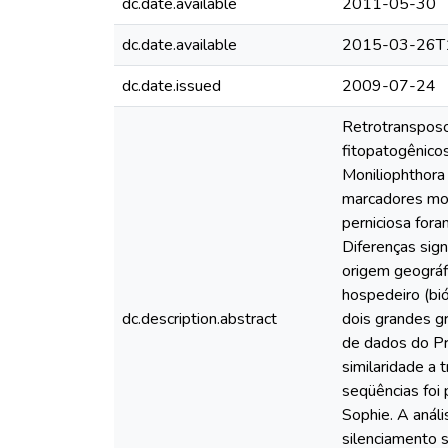
dc.date.available
2011-05-30
dc.date.available
2015-03-26T
dc.date.issued
2009-07-24
Retrotransposo
fitopatogênico
Moniliophthora 
marcadores mo
perniciosa for
Diferenças sign
origem geográf
hospedeiro (bi
dc.description.abstract
dois grandes g
de dados do Pr
similaridade a
seqüências foi
Sophie. A anál
silenciamento 