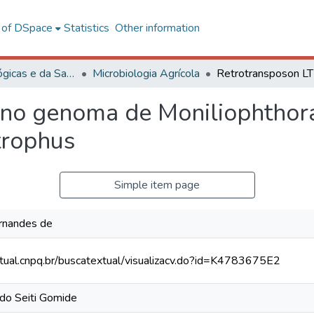
l of DSpace
Statistics
Other information
Ciências Biológicas e da Saúde
Microbiologia Agrícola
no genoma de Moniliophthora
trophus
Simple item page
ernandes de
xtual.cnpq.br/buscatextual/visualizacv.do?id=K4783675E2
rdo Seiti Gomide