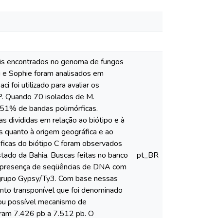
eis encontrados no genoma de fungos
i e Sophie foram analisados em
 foi utilizado para avaliar os
. Quando 70 isolados de M.
6,51% de bandas polimórficas.
s divididas em relação ao biótipo e à
 quanto à origem geográfica e ao
áficas do biótipo C foram observados
tado da Bahia. Buscas feitas no banco
pt_BR
a presença de seqüências de DNA com
o grupo Gypsy/Ty3. Com base nessas
ento transponível que foi denominado
rou possível mecanismo de
aram 7.426 pb a 7.512 pb. O