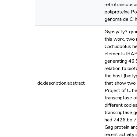
retrotransposo
poliproteína P
genoma de C. h
Gypsy/Ty3 grou
this work, two
Cochliobolus h
elements IRAP 
generating 46.
relation to bio
the host (bioty
dc.description.abstract
that show two 
Project of C. 
transcriptase 
different copie
transcriptase 
had 7426 bp 75
Gag protein and
recent activity