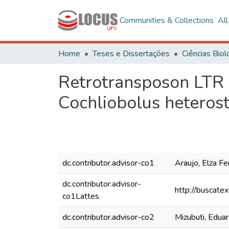
Communities & Collections
Al
Home
Teses e Dissertações
Retrotransposon LTR 
Cochliobolus heteros
dc.contributor.advisor-co1
Araujo, Elza F
dc.contributor.advisor-
http://buscate
co1Lattes
dc.contributor.advisor-co2
Mizubuti, Edua