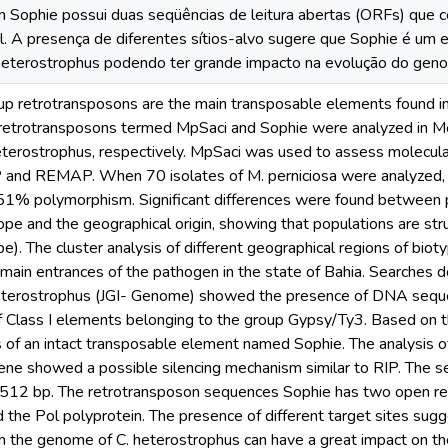
n Sophie possui duas seqüências de leitura abertas (ORFs) que c
ol. A presença de diferentes sítios-alvo sugere que Sophie é um
eterostrophus podendo ter grande impacto na evolução do geno
p retrotransposons are the main transposable elements found in 
 retrotransposons termed MpSaci and Sophie were analyzed in Mo
eterostrophus, respectively. MpSaci was used to assess molecul
and REMAP. When 70 isolates of M. perniciosa were analyzed, a 
51% polymorphism. Significant differences were found between po
tope and the geographical origin, showing that populations are str
pe). The cluster analysis of different geographical regions of b
main entrances of the pathogen in the state of Bahia. Searches 
heterostrophus (JGI- Genome) showed the presence of DNA sequen
of Class I elements belonging to the group Gypsy/Ty3. Based on
s of an intact transposable element named Sophie. The analysis 
gene showed a possible silencing mechanism similar to RIP. The 
12 bp. The retrotransposon sequences Sophie has two open re
 the Pol polyprotein. The presence of different target sites sug
 in the genome of C. heterostrophus can have a great impact on th