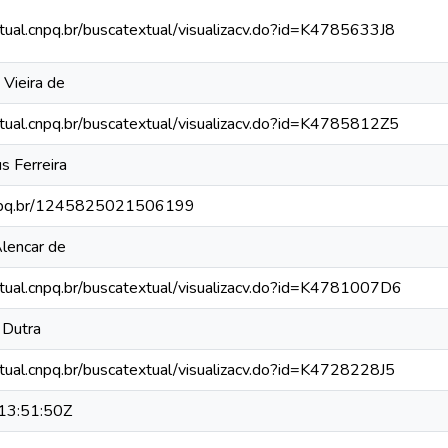
xtual.cnpq.br/buscatextual/visualizacv.do?id=K4785633J8
 Vieira de
xtual.cnpq.br/buscatextual/visualizacv.do?id=K4785812Z5
s Ferreira
.cnpq.br/1245825021506199
Alencar de
xtual.cnpq.br/buscatextual/visualizacv.do?id=K4781007D6
 Dutra
xtual.cnpq.br/buscatextual/visualizacv.do?id=K4728228J5
13:51:50Z