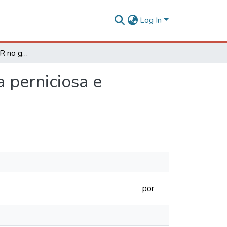
Log In
Retrotransposon LTR no genoma de Moniliophthora perniciosa e Cochliobolus heterostrophus
 perniciosa e
por