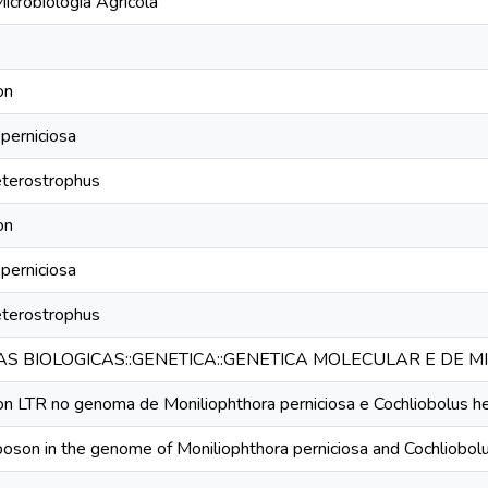
crobiologia Agrícola
o
on
perniciosa
eterostrophus
on
perniciosa
eterostrophus
IAS BIOLOGICAS::GENETICA::GENETICA MOLECULAR E DE
n LTR no genoma de Moniliophthora perniciosa e Cochliobolus h
poson in the genome of Moniliophthora perniciosa and Cochliobol