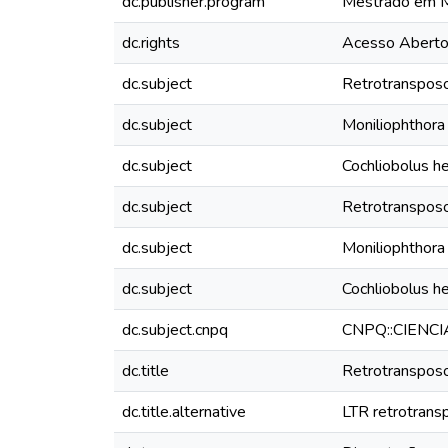
dc.publisher.program
Mestrado em Mi
dc.rights
Acesso Abert
dc.subject
Retrotranspos
dc.subject
Moniliophthora 
dc.subject
Cochliobolus h
dc.subject
Retrotranspos
dc.subject
Moniliophthora 
dc.subject
Cochliobolus h
dc.subject.cnpq
CNPQ::CIENC
dc.title
Retrotransposo
dc.title.alternative
LTR retrotrans