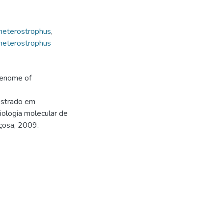
 heterostrophus
,
 heterostrophus
genome of
estrado em
Biologia molecular de
içosa, 2009.