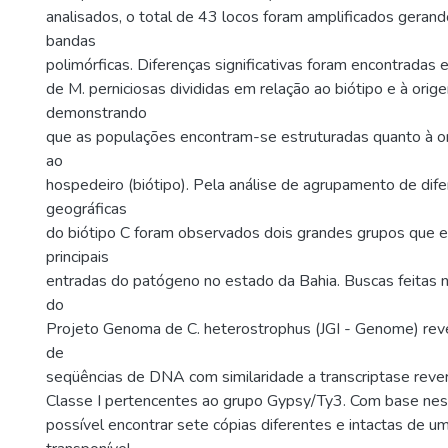
analisados, o total de 43 locos foram amplificados gera
bandas
polimórficas. Diferenças significativas foram encontradas
de M. perniciosas divididas em relação ao biótipo e à orig
demonstrando
que as populações encontram-se estruturadas quanto à o
ao
hospedeiro (biótipo). Pela análise de agrupamento de dif
geográficas
do biótipo C foram observados dois grandes grupos que 
principais
entradas do patógeno no estado da Bahia. Buscas feitas 
do
Projeto Genoma de C. heterostrophus (JGI - Genome) rev
de
seqüências de DNA com similaridade a transcriptase rev
Classe I pertencentes ao grupo Gypsy/Ty3. Com base nes
possível encontrar sete cópias diferentes e intactas de 