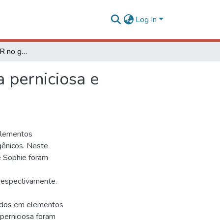
Log In
Retrotransposon LTR no genoma de Moniliophthora perniciosa e Cochliobolus heterostrophus
 perniciosa e
elementos
gênicos. Neste
e Sophie foram
 respectivamente.
eados em elementos
perniciosa foram