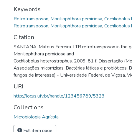
Keywords
Retrotransposon
,
Moniliophthora perniciosa
,
Cochliobolus
Retrotransposon
,
Moniliophthora perniciosa
,
Cochliobolus
Citation
SANTANA, Mateus Ferreira. LTR retrotransposon in the 
Moniliophthora perniciosa and
Cochliobolus heterostrophus. 2009. 81 f. Dissertação (M
Associações micorrízicas; Bactérias láticas e probióticos; 
fungos de interesse) - Universidade Federal de Viçosa, V
URI
http://locus.ufv.br/handle/123456789/5323
Collections
Microbiologia Agrícola
Full item page