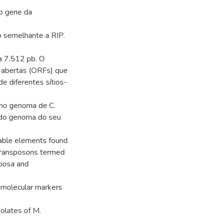
do gene da
 semelhante a RIP.
a 7.512 pb. O
a abertas (ORFs) que
de diferentes sítios-
 no genoma de C.
 do genoma do seu
able elements found
otransposons termed
ciosa and
 molecular markers
lates of M.