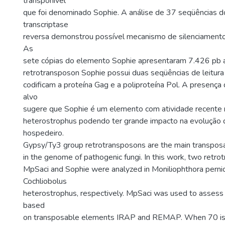
transponível
que foi denominado Sophie. A análise de 37 seqüências 
transcriptase
reversa demonstrou possível mecanismo de silenciamento
As
sete cópias do elemento Sophie apresentaram 7.426 pb 
retrotransposon Sophie possui duas seqüências de leitur
codificam a proteína Gag e a poliproteína Pol. A presença 
alvo
sugere que Sophie é um elemento com atividade recente
heterostrophus podendo ter grande impacto na evolução
hospedeiro.
Gypsy/Ty3 group retrotransposons are the main transpos
in the genome of pathogenic fungi. In this work, two retr
MpSaci and Sophie were analyzed in Moniliophthora perni
Cochliobolus
heterostrophus, respectively. MpSaci was used to assess
based
on transposable elements IRAP and REMAP. When 70 iso