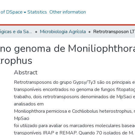
l of DSpace
Statistics
Other information
Ciências Biológicas e da Saúde
Microbiologia Agrícola
no genoma de Moniliophthora
trophus
Abstract
Retrotransposons do grupo Gypsy/Ty3 são os principais 
transponíveis encontrados no genoma de fungos fitopato
trabalho, dois retrotransposons denominados de MpSaci 
analisados em
Moniliophthora perniciosa e Cochliobolus heterostrophus,
MpSaci
foi utilizado para avaliar os marcadores moleculares bas
transponíveis IRAP e REMAP. Quando 70 isolados de M. 