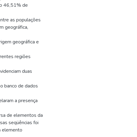
ndo 46,51% de
 entre as populações
em geográfica,
rigem geográfica e
erentes regiões
evidenciam duas
no banco de dados
elaram a presença
ersa de elementos da
sas seqüências foi
um elemento