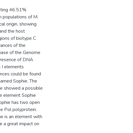
rating 46.51%
 populations of M.
cal origin, showing
 and the host
egions of biotype C
ances of the
abase of the Genome
 presence of DNA
s I elements
nces could be found
 named Sophie. The
ene showed a possible
the element Sophie
ophie has two open
e Pol polyprotein.
ie is an element with
ve a great impact on