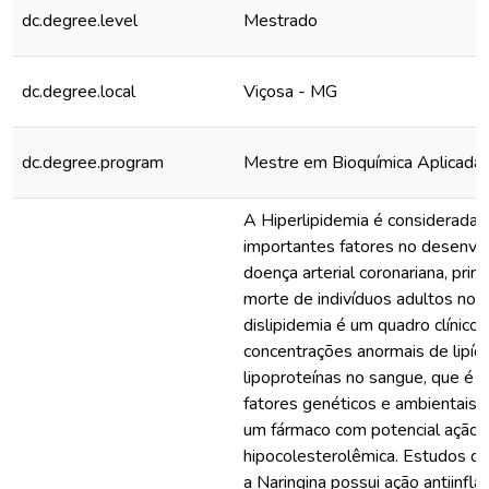
dc.degree.level
Mestrado
dc.degree.local
Viçosa - MG
dc.degree.program
Mestre em Bioquímica Aplicada
A Hiperlipidemia é considerada
importantes fatores no desenvo
doença arterial coronariana, prin
morte de indivíduos adultos no 
dislipidemia é um quadro clínico 
concentrações anormais de lipíd
lipoproteínas no sangue, que é 
fatores genéticos e ambientais. 
um fármaco com potencial ação
hipocolesterolêmica. Estudos 
a Naringina possui ação antiinfl