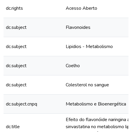
dc.rights
Acesso Aberto
dc.subject
Flavonoides
dc.subject
Lipidios - Metabolismo
dc.subject
Coelho
dc.subject
Colesterol no sangue
dc.subject.cnpq
Metabolismo e Bioenergética
Efeito do flavonóide naringina a
dc.title
sinvastatina no metabolismo lipí