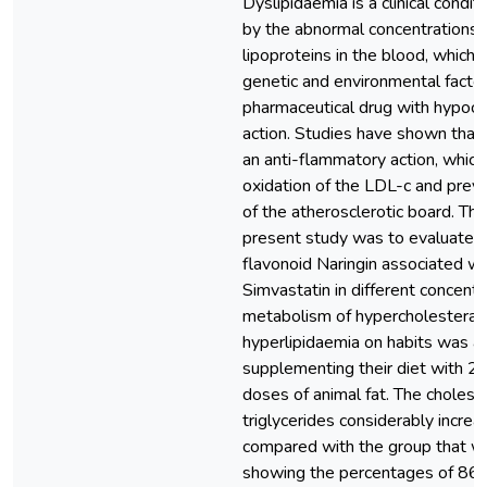
Dyslipidaemia is a clinical condit
by the abnormal concentrations of
lipoproteins in the blood, which 
genetic and environmental factor
pharmaceutical drug with hypoc
action. Studies have shown that 
an anti-flammatory action, which
oxidation of the LDL-c and prev
of the atherosclerotic board. The
present study was to evaluate th
flavonoid Naringin associated wi
Simvastatin in different concentra
metabolism of hypercholesterae
hyperlipidaemia on habits was a
supplementing their diet with 20
doses of animal fat. The cholest
triglycerides considerably incre
compared with the group that wa
showing the percentages of 8