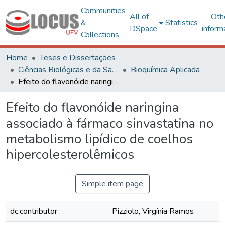
Communities
All of
Oth
&
Statistics
DSpace
inform
Collections
Home
Teses e Dissertações
Ciências Biológicas e da Saúde
Bioquímica Aplicada
Efeito do flavonóide naringina associado à fármaco sinvastatina no metabolismo lipídico de coelhos hipercolesterolêmicos
Efeito do flavonóide naringina
associado à fármaco sinvastatina no
metabolismo lipídico de coelhos
hipercolesterolêmicos
Simple item page
dc.contributor
Pizziolo, Virgínia Ramos