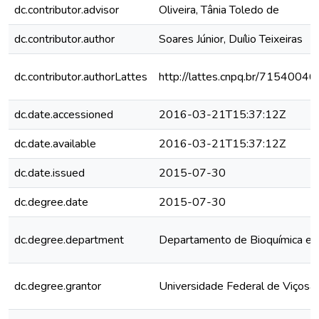
dc.contributor.advisor
Oliveira, Tânia Toledo de
dc.contributor.author
Soares Júnior, Duílio Teixeiras
dc.contributor.authorLattes
http://lattes.cnpq.br/715400
dc.date.accessioned
2016-03-21T15:37:12Z
dc.date.available
2016-03-21T15:37:12Z
dc.date.issued
2015-07-30
dc.degree.date
2015-07-30
dc.degree.department
Departamento de Bioquímica e B
dc.degree.grantor
Universidade Federal de Viçosa