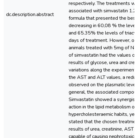
respectively. The treatments wi
associated with simvastatin 1.
dc.description.abstract
formula that presented the best 
decreasing in 60,08 % the levels
and 65.35% the levels of triacyl
days of treatment. However, onl
animals treated with 5mg of Na
of simvastatin had the values of
results of glycose, urea and cre
variations along the experiment.
the AST and ALT values, a redu
observed on the plasmatic levels 
general, the associated compoun
Simvastatin showed a synergisti
action in the lipid metabolism of
hypercholesteraemic habits, yet 
stated that the chosen treatmen
results of urea, creatinine, AST
capable of causing nephrotoxicit