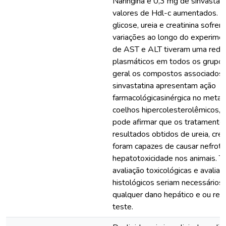
Naringina e 0,3 mg de sinvastati
valores de Hdl-c aumentados. O
glicose, ureia e creatinina sofre
variações ao longo do experimen
de AST e ALT tiveram uma reduç
plasmáticos em todos os grupos
geral os compostos associados d
sinvastatina apresentam ação
farmacológicasinérgica no metabo
coelhos hipercolesterolêmicos, 
pode afirmar que os tratamentos
resultados obtidos de ureia, cre
foram capazes de causar nefroto
hepatotoxicidade nos animais. T
avaliação toxicológicas e avalia
histológicos seriam necessários 
qualquer dano hepático e ou ren
teste.