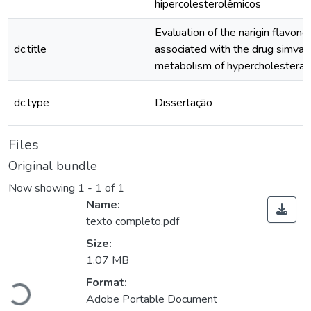
hipercolesterolêmicos
Evaluation of the narigin flavono
dc.title
associated with the drug simvasta
metabolism of hypercholesterae
dc.type
Dissertação
Files
Original bundle
Now showing
1 - 1 of 1
Name:
texto completo.pdf
Size:
1.07 MB
Loading...
Format:
Adobe Portable Document