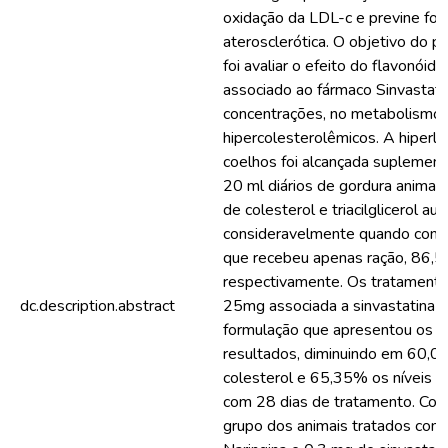
oxidação da LDL-c e previne fo
aterosclerótica. O objetivo do p
foi avaliar o efeito do flavonóide
associado ao fármaco Sinvastati
concentrações, no metabolismo l
hipercolesterolêmicos. A hiperli
coelhos foi alcançada suplemen
20 ml diários de gordura animal v
de colesterol e triacilglicerol a
consideravelmente quando comp
que recebeu apenas ração, 86
respectivamente. Os tratamento
dc.description.abstract
25mg associada a sinvastatina 1
formulação que apresentou os 
resultados, diminuindo em 60,0
colesterol e 65,35% os níveis de 
com 28 dias de tratamento. Con
grupo dos animais tratados com