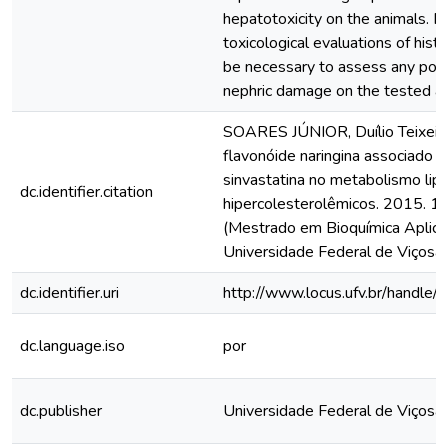
hepatotoxicity on the animals. Fu
toxicological evaluations of histo
be necessary to assess any poss
nephric damage on the tested an
SOARES JÚNIOR, Duílio Teixeira
flavonóide naringina associado à
sinvastatina no metabolismo lipí
dc.identifier.citation
hipercolesterolêmicos. 2015. 11
(Mestrado em Bioquímica Aplica
Universidade Federal de Viçosa,
dc.identifier.uri
http://www.locus.ufv.br/hand
dc.language.iso
por
dc.publisher
Universidade Federal de Viçosa