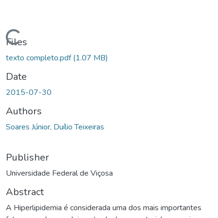
ading...
Files
texto completo.pdf
(1.07 MB)
Date
2015-07-30
Authors
Soares Júnior, Duílio Teixeiras
Publisher
Universidade Federal de Viçosa
Abstract
A Hiperlipidemia é considerada uma dos mais importantes