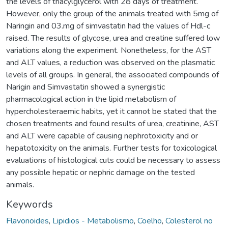
the levels of triacylglycerol with 28 days of treatment.
However, only the group of the animals treated with 5mg of
Naringin and 03.mg of simvastatin had the values of Hdl-c
raised. The results of glycose, urea and creatine suffered low
variations along the experiment. Nonetheless, for the AST
and ALT values, a reduction was observed on the plasmatic
levels of all groups. In general, the associated compounds of
Narigin and Simvastatin showed a synergistic
pharmacological action in the lipid metabolism of
hypercholesteraemic habits, yet it cannot be stated that the
chosen treatments and found results of urea, creatinine, AST
and ALT were capable of causing nephrotoxicity and or
hepatotoxicity on the animals. Further tests for toxicological
evaluations of histological cuts could be necessary to assess
any possible hepatic or nephric damage on the tested
animals.
Keywords
Flavonoides
,
Lipidios - Metabolismo
,
Coelho
,
Colesterol no