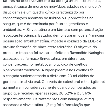
fatores no desenvolvimento da doença arterial coronariana,
principal causa de morte de indivíduos adultos no mundo. A
dislipidemia é um quadro clínico caracterizado por
concentrações anormais de lipídios ou lipoproteínas no
sangue, que é determinada por fatores genéticos e
ambientais. A Sinvastatina é um fármaco com potencial ação
hipocolesterolêmica. Estudos demonstraram que a Naringina
possui ação antiinflamatória, impede a oxidação da LDL-c e
previne formação de placa aterosclerótica. O objetivo do
presente trabalho foi avaliar o efeito do flavonóide Naringina
associado ao fármaco Sinvastatina, em diferentes
concentrações, no metabolismo lipídico de coelhos
hipercolesterolêmicos. A hiperlipidemia nos coelhos foi
alcançada suplementando a dieta com 20 ml diários de
gordura animal via oral. Os níveis de colesterol e triacilglicerol
aumentaram consideravelmente quando comparados ao
grupo que recebeu apenas ração, 86,52% e 83,96%
respectivamente. Os tratamentos com naringina 25mg
associada a sinvastatina 1,2 mg foi a formulação que