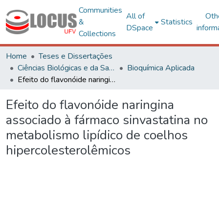
Communities
All of
Oth
&
Statistics
DSpace
inform
Collections
Home
Teses e Dissertações
Ciências Biológicas e da Saúde
Bioquímica Aplicada
Efeito do flavonóide naringina associado à fármaco sinvastatina no metabolismo lipídico de coelhos hipercolesterolêmicos
Efeito do flavonóide naringina
associado à fármaco sinvastatina no
metabolismo lipídico de coelhos
hipercolesterolêmicos