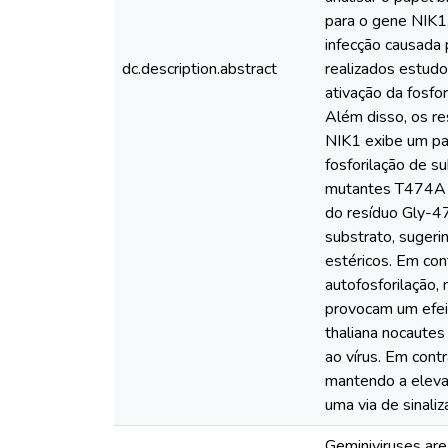
para o gene NIK1
infecção causada
dc.description.abstract
realizados estudo
ativação da fosfo
Além disso, os r
NIK1 exibe um pa
fosforilação de s
mutantes T474A e 
do resíduo Gly-47
substrato, sugeri
estéricos. Em con
autofosforilação,
provocam um efeit
thaliana nocautes
ao vírus. Em cont
mantendo a eleva
uma via de sinali
Geminiviruses are