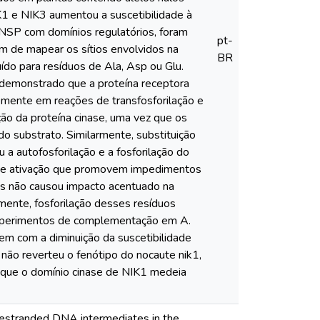
K1 e NIK3 aumentou a suscetibilidade à
NSP com domínios regulatórios, foram
pt-
im de mapear os sítios envolvidos na
BR
uído para resíduos de Ala, Asp ou Glu.
 demonstrado que a proteína receptora
mente em reações de transfosforilação e
ção da proteína cinase, uma vez que os
 substrato. Similarmente, substituição
a autofosforilação e a fosforilação do
ça de ativação que promovem impedimentos
nas não causou impacto acentuado na
mente, fosforilação desses resíduos
 experimentos de complementação em A.
em com a diminuição da suscetibilidade
 não reverteu o fenótipo do nocaute nik1,
 que o domínio cinase de NIK1 medeia
blestranded DNA intermediates in the