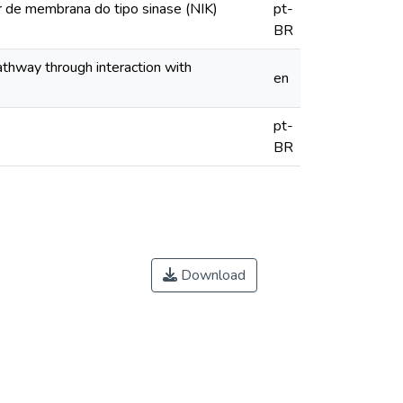
or de membrana do tipo sinase (NIK)
pt-
BR
pathway through interaction with
en
pt-
BR
Download