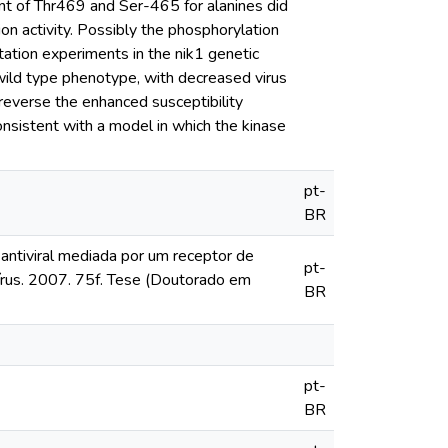
nt of Thr469 and Ser-465 for alanines did
on activity. Possibly the phosphorylation
tation experiments in the nik1 genetic
ild type phenotype, with decreased virus
 reverse the enhanced susceptibility
onsistent with a model in which the kinase
pt-
BR
antiviral mediada por um receptor de
pt-
írus. 2007. 75f. Tese (Doutorado em
BR
pt-
BR