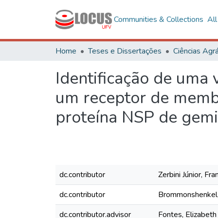
Communities & Collections
Al
Home
Teses e Dissertações
Ciências Agrá
Identificação de uma 
um receptor de membr
proteína NSP de gemi
dc.contributor
Zerbini Júnior, Fra
dc.contributor
Brommonshenkel,
dc.contributor.advisor
Fontes, Elizabeth