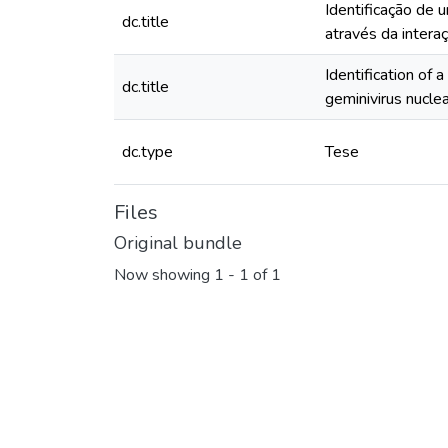
Identificação de 
dc.title
através da intera
Identification of 
dc.title
geminivirus nucle
dc.type
Tese
Files
Original bundle
Now showing
1 - 1 of 1