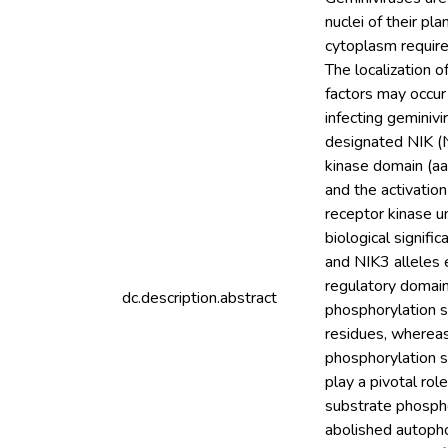
nuclei of their pl
cytoplasm require
The localization 
factors may occur
infecting geminivi
designated NIK (N
kinase domain (a
and the activatio
receptor kinase un
biological signifi
and NIK3 alleles 
regulatory domain
dc.description.abstract
phosphorylation s
residues, wherea
phosphorylation s
play a pivotal ro
substrate phospho
abolished autopho