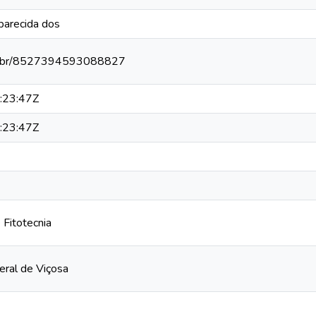
parecida dos
npq.br/8527394593088827
:23:47Z
:23:47Z
Fitotecnia
eral de Viçosa