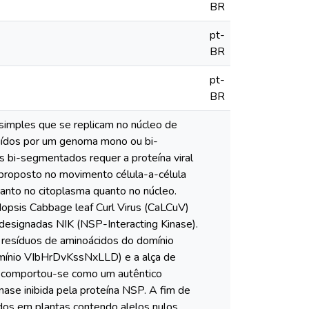
BR
pt-
BR
pt-
BR
imples que se replicam no núcleo de
ituídos por um genoma mono ou bi-
s bi-segmentados requer a proteína viral
 proposto no movimento célula-a-célula
anto no citoplasma quanto no núcleo.
dopsis Cabbage leaf Curl Virus (CaLCuV)
 designadas NIK (NSP-Interacting Kinase).
resíduos de aminoácidos do domínio
domínio VIbHrDvKssNxLLD) e a alça de
na comportou-se como um autêntico
cinase inibida pela proteína NSP. A fim de
ados em plantas contendo alelos nulos