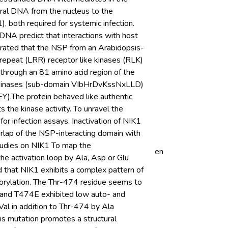
 viral DNA from the nucleus to the
, both required for systemic infection.
 DNA predict that interactions with host
strated that the NSP from an Arabidopsis-
h repeat (LRR) receptor like kinases (RLK)
through an 81 amino acid region of the
hr kinases (sub-domain VIbHrDvKssNxLLD)
Y).The protein behaved like authentic
 the kinase activity. To unravel the
for infection assays. Inactivation of NIK1
verlap of the NSP-interacting domain with
studies on NIK1 To map the
en
he activation loop by Ala, Asp or Glu
that NIK1 exhibits a complex pattern of
horylation. The Thr-474 residue seems to
4A and T474E exhibited low auto- and
Val in addition to Thr-474 by Ala
is mutation promotes a structural