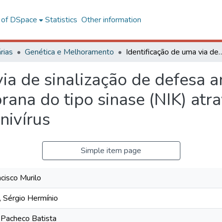
l of DSpace
Statistics
Other information
rias
Genética e Melhoramento
Identificação de uma via de sinalização de defesa antiviral mediada por um receptor de membrana do tipo sin
via de sinalização de defesa a
ana do tipo sinase (NIK) atr
nivírus
Simple item page
ncisco Murilo
 Sérgio Hermínio
 Pacheco Batista