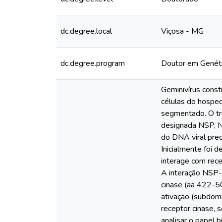
dc.degree.local
Viçosa - MG
dc.degree.program
Doutor em Genét
Geminivírus cons
células do hosped
segmentado. O tra
designada NSP, N
do DNA viral pre
Inicialmente foi 
interage com rece
A interação NSP-
cinase (aa 422-5
ativação (subdom
receptor cinase, s
analisar o papel 