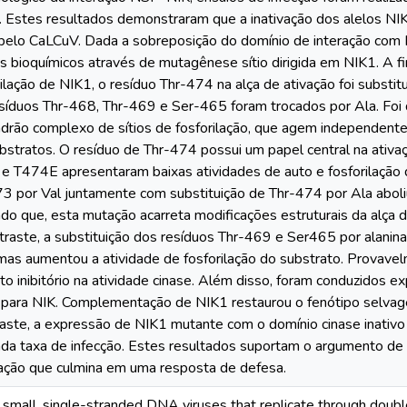
. Estes resultados demonstraram que a inativação dos alelos NI
 pelo CaLCuV. Dada a sobreposição do domínio de interação com 
s bioquímicos através de mutagênese sítio dirigida em NIK1. A f
rilação de NIK1, o resíduo Thr-474 na alça de ativação foi substit
esíduos Thr-468, Thr-469 e Ser-465 foram trocados por Ala. Foi
drão complexo de sítios de fosforilação, que agem independente
ubstratos. O resíduo de Thr-474 possui um papel central na ativa
T474E apresentaram baixas atividades de auto e fosforilação do
3 por Val juntamente com substituição de Thr-474 por Ala aboliu 
ndo que, esta mutação acarreta modificações estruturais da al
traste, a substituição dos resíduos Thr-469 e Ser465 por alani
 mas aumentou a atividade de fosforilação do substrato. Provavel
o inibitório na atividade cinase. Além disso, foram conduzidos
 para NIK. Complementação de NIK1 restaurou o fenótipo selvag
raste, a expressão de NIK1 mutante com o domínio cinase inativo
da taxa de infecção. Estes resultados suportam o argumento de
zação que culmina em uma resposta de defesa.
 small, single-stranded DNA viruses that replicate through dou