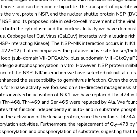
ant hosts and can be mono or bipartite. The transport of bipartite
s the viral protein NSP, and the nuclear shuttle protein NSP (BV1)
of NSP and its proposed role in cell-to-cell movement of the viral
 in both the cytoplasm and the nucleus. Initially we have demon
rus, Cabbage leaf Curl Virus (CaLCuV) interacts with a leucine ric
SP-Interacting Kinase). The NSP-NIK interaction occurs in NIK1 
a 422502) that encompasses the putative active site for ser/t
n loop (sub-domain VII-DFGAk/rx, plus subdomain VIII -GtxGyiaPE
dergo autophosphorylation in vitro. However, NSP protein inhibits
cance of the NSP-NIK interaction we have selected nik null alleles 
enhanced the susceptibility to geminivirus infection. Given the o
s for kinase activity, we focused on site-directed mutagenesis 
ites involved in activation of NIK1, we have replaced Thr-474 in t
s Thr-468, Thr-469 and Ser 465 were replaced by Ala. We found 
ites that function independently in auto- and in substrate phosp
le in the activation of the kinase protein, since the mutants T47
rylation activities. Furthermore, the replacement of Gly-473 by 
sphorylation and phosphorylation of substrate, sugesting that th