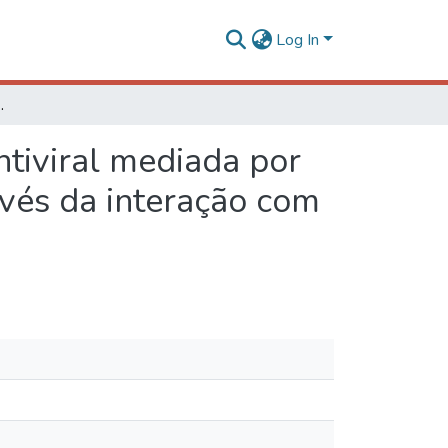
Log In
ase (NIK) através da interação com proteína NSP de geminivírus
ntiviral mediada por
avés da interação com