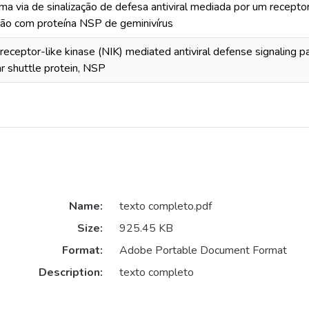
uma via de sinalização de defesa antiviral mediada por um recept
ção com proteína NSP de geminivírus
a receptor-like kinase (NIK) mediated antiviral defense signaling 
ar shuttle protein, NSP
Name:
texto completo.pdf
Size:
925.45 KB
Format:
Adobe Portable Document Format
Description:
texto completo