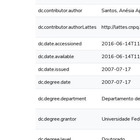
dc.contributor.author
Santos, Anésia A
dc.contributor.authorLattes
http://lattes.c
dc.date.accessioned
2016-06-14T11
dc.date.available
2016-06-14T11
dc.date.issued
2007-07-17
dc.degree.date
2007-07-17
dc.degree.department
Departamento de 
dc.degree.grantor
Universidade Fed
dc.degree.level
Doutorado