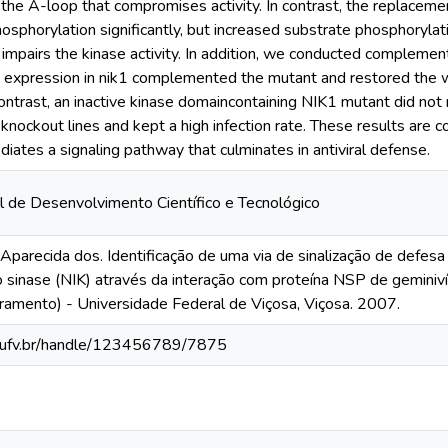
the A-loop that compromises activity. In contrast, the replaceme
osphorylation significantly, but increased substrate phosphorylati
 impairs the kinase activity. In addition, we conducted complemen
 expression in nik1 complemented the mutant and restored the w
 contrast, an inactive kinase domaincontaining NIK1 mutant did not
knockout lines and kept a high infection rate. These results are c
iates a signaling pathway that culminates in antiviral defense.
l de Desenvolvimento Científico e Tecnológico
arecida dos. Identificação de uma via de sinalização de defesa 
 sinase (NIK) através da interação com proteína NSP de geminiv
ramento) - Universidade Federal de Viçosa, Viçosa. 2007.
s.ufv.br/handle/123456789/7875