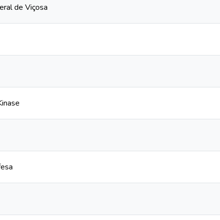
eral de Viçosa
Kinase
fesa