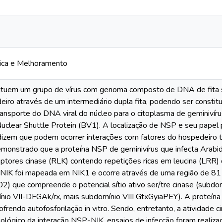
ica e Melhoramento
tituem um grupo de vírus com genoma composto de DNA de fita s
eiro através de um intermediário dupla fita, podendo ser const
nsporte do DNA viral do núcleo para o citoplasma de geminivíru
uclear Shuttle Protein (BV1). A localização de NSP e seu papel
dizem que podem ocorrer interações com fatores do hospedeiro t
demonstrado que a proteína NSP de geminivírus que infecta Arabi
ptores cinase (RLK) contendo repetições ricas em leucina (LRR)
NIK foi mapeada em NIK1 e ocorre através de uma região de 81 
02) que compreende o potencial sítio ativo ser/tre cinase (sub
ínio VII-DFGAk/rx, mais subdomínio VIII GtxGyiaPEY). A proteí
ofrendo autofosforilação in vitro. Sendo, entretanto, a atividade 
biológico da interação NSP-NIK, ensaios de infecção foram realiz