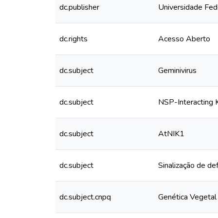
dc.publisher
Universidade Fed
dc.rights
Acesso Aberto
dc.subject
Geminivirus
dc.subject
NSP-Interacting 
dc.subject
AtNIK1
dc.subject
Sinalização de de
dc.subject.cnpq
Genética Vegetal