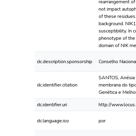
rearrangement of 
not impact autoph
of these residues
background. NIK1
susceptibility. In
phenotype of the 
domain of NIK med
dc.description.sponsorship
Conselho Naciona
SANTOS, Anésia Ap
dc.identifier.citation
membrana do tipo
Genética e Melho
dc.identifier.uri
http://www.locu
dc.language.iso
por