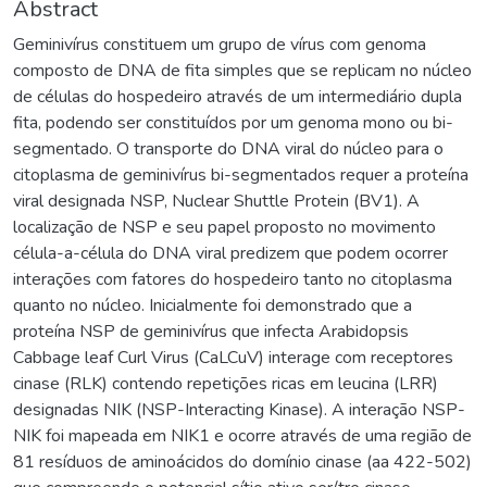
Abstract
Geminivírus constituem um grupo de vírus com genoma
composto de DNA de fita simples que se replicam no núcleo
de células do hospedeiro através de um intermediário dupla
fita, podendo ser constituídos por um genoma mono ou bi-
segmentado. O transporte do DNA viral do núcleo para o
citoplasma de geminivírus bi-segmentados requer a proteína
viral designada NSP, Nuclear Shuttle Protein (BV1). A
localização de NSP e seu papel proposto no movimento
célula-a-célula do DNA viral predizem que podem ocorrer
interações com fatores do hospedeiro tanto no citoplasma
quanto no núcleo. Inicialmente foi demonstrado que a
proteína NSP de geminivírus que infecta Arabidopsis
Cabbage leaf Curl Virus (CaLCuV) interage com receptores
cinase (RLK) contendo repetições ricas em leucina (LRR)
designadas NIK (NSP-Interacting Kinase). A interação NSP-
NIK foi mapeada em NIK1 e ocorre através de uma região de
81 resíduos de aminoácidos do domínio cinase (aa 422-502)