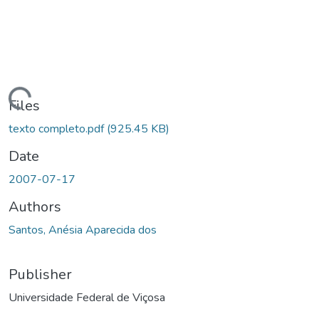
ding...
Files
texto completo.pdf
(925.45 KB)
Date
2007-07-17
Authors
Santos, Anésia Aparecida dos
Publisher
Universidade Federal de Viçosa