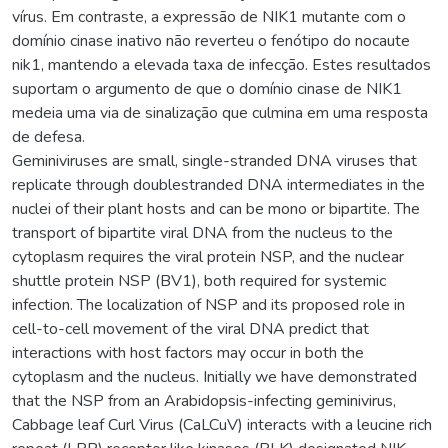
vírus. Em contraste, a expressão de NIK1 mutante com o
domínio cinase inativo não reverteu o fenótipo do nocaute
nik1, mantendo a elevada taxa de infecção. Estes resultados
suportam o argumento de que o domínio cinase de NIK1
medeia uma via de sinalização que culmina em uma resposta
de defesa.
Geminiviruses are small, single-stranded DNA viruses that
replicate through doublestranded DNA intermediates in the
nuclei of their plant hosts and can be mono or bipartite. The
transport of bipartite viral DNA from the nucleus to the
cytoplasm requires the viral protein NSP, and the nuclear
shuttle protein NSP (BV1), both required for systemic
infection. The localization of NSP and its proposed role in
cell-to-cell movement of the viral DNA predict that
interactions with host factors may occur in both the
cytoplasm and the nucleus. Initially we have demonstrated
that the NSP from an Arabidopsis-infecting geminivirus,
Cabbage leaf Curl Virus (CaLCuV) interacts with a leucine rich