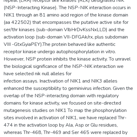
repeat (LRR) receptor like kinases (RLK) designated NIK
(NSP-Interacting Kinase). The NSP-NIK interaction occurs in
NIK1 through an 81 amino acid region of the kinase domain
(aa 422502) that encompasses the putative active site for
ser/thr kinases (sub-domain VIbHrDvKssNxLLD) and the
activation loop (sub-domain VII-DFGAk/rx, plus subdomain
VIII -GtxGyiaPEY).The protein behaved like authentic
receptor kinase undergo autophosphorylation in vitro.
However, NSP protein inhibits the kinase activity. To unravel
the biological significance of the NSP-NIK interaction we
have selected nik null alleles for
infection assays. Inactivation of NIK1 and NIK3 alleles
enhanced the susceptibility to geminivirus infection. Given the
overlap of the NSP-interacting domain with regulatory
domains for kinase activity, we focused on site-directed
mutagenesis studies on NIK1 To map the phosphorylation
sites involved in activation of NIK1, we have replaced Thr-
474 in the activation loop by Ala, Asp or Glu residues,
whereas Thr-468, Thr-469 and Ser 465 were replaced by