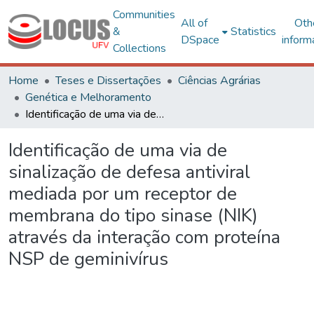
Communities
All of
Oth
&
Statistics
DSpace
inform
Collections
Home
Teses e Dissertações
Ciências Agrárias
Genética e Melhoramento
Identificação de uma via de sinalização de defesa antiviral mediada por um receptor de membrana do tipo sinase (NIK) através da interação com proteína NSP de geminivírus
Identificação de uma via de
sinalização de defesa antiviral
mediada por um receptor de
membrana do tipo sinase (NIK)
através da interação com proteína
NSP de geminivírus