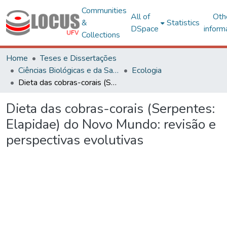
Communities
All of
Oth
&
Statistics
DSpace
inform
Collections
Home
Teses e Dissertações
Ciências Biológicas e da Saúde
Ecologia
Dieta das cobras-corais (Serpentes: Elapidae) do Novo Mundo: revisão e perspectivas evolutivas
Dieta das cobras-corais (Serpentes:
Elapidae) do Novo Mundo: revisão e
perspectivas evolutivas