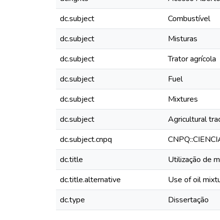
dc.subject
Combustível
dc.subject
Misturas
dc.subject
Trator agrícola
dc.subject
Fuel
dc.subject
Mixtures
dc.subject
Agricultural tra
dc.subject.cnpq
CNPQ::CIENC
dc.title
Utilização de m
dc.title.alternative
Use of oil mixtu
dc.type
Dissertação