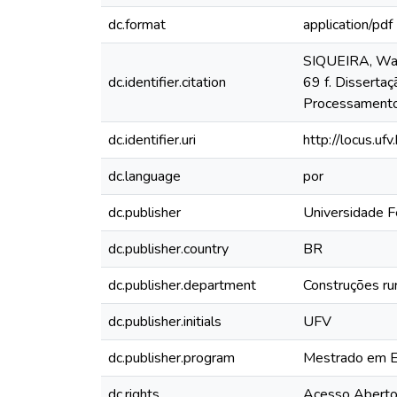
dc.format
application/pdf
SIQUEIRA, Wagne
dc.identifier.citation
69 f. Dissertaç
Processamento 
dc.identifier.uri
http://locus.u
dc.language
por
dc.publisher
Universidade F
dc.publisher.country
BR
dc.publisher.department
Construções rur
dc.publisher.initials
UFV
dc.publisher.program
Mestrado em E
dc.rights
Acesso Abert