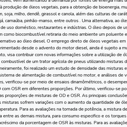
osseis, vem aumentando a demanda por fontes de energia mais li
à produção de óleos vegetais, para a obtenção de bioenergia, mui
soja, milho, dendê, girassol e canola, além das culturas de car
najá, carnaúba, pinhão-manso, entre outros . Uma alternativa, ao ól
s de uso doméstico, restaurantes e indústrias. O óleo depois de 
em como biocombustível retiraria do meio ambiente um poluente e
ternativo ao óleo diesel. O emprego direto de óleos vegetais e
rimentado desde o advento do motor diesel, ainda é sujeito a mu
nto, visa contribuir com novas informações sobre a utilização de ó
 combustível de um trator agrícola de pneus utilizando misturas 
Primeiramente, foi realizado um estudo de densidade das mistura
 sistema de alimentação de combustível no motor, e análises de 
es, verificou-se por meio de ensaios dinamômétricos, o desemp
 com OSR em diferentes proporções. Por último, verificou-se por
 proporções de misturas de OD e OSR. As principais conclusões
s misturas sofrem variações com o aumento da quantidade de óleo
mperatura. Para as avaliações na tomada de potência, a mistu
ia entre as demais mistura, para consumo especifico e os torqu
acréscimo da porcentagem de OSR às misturas. Para as avaliaçõe