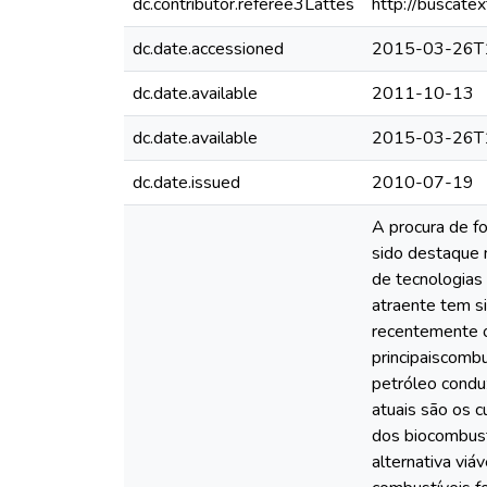
dc.contributor.referee3Lattes
http://buscate
dc.date.accessioned
2015-03-26T
dc.date.available
2011-10-13
dc.date.available
2015-03-26T
dc.date.issued
2010-07-19
A procura de f
sido destaque 
de tecnologias 
atraente tem s
recentemente os
principaiscomb
petróleo condu
atuais são os c
dos biocombust
alternativa vi