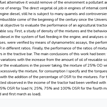
ofuel alternative it would remove of the environment a pollutant 
rce of energy. The direct vegetal oil job in engines of internal com
gine diesel, still he is subject to many quarrels and controversies.
ombustible come of the beginning of the century since the Universa
l objective to evaluate the performance of an agricultural tractor
sable soy. First, a study of density of the mixtures and the behavi
 diesel in the system of fuel feeding in the engine, and analyses of
yses, were verified by means of dynamometric assays, the perfor
in different ratios. Finally, the performance of the ratios of mi
 in the tractive bar. The main conclusions of this work had been: 
 variations with the increase from the amount of oil of reusable s
or the evaluations in the power taking, the mixture of 25% OD
xcessively the mixture, for consumption I specify and the torque
with the addition of the percentage of OSR to the mixtures. For th
ted observed in the income of the tractor had been verified with 
25% OSR for load N, 25%, 75% and 100% OSR for the fourth 
d and first march as load).