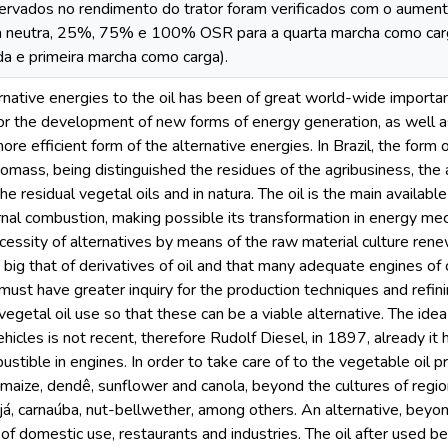
ervados no rendimento do trator foram verificados com o aumen
a neutra, 25%, 75% e 100% OSR para a quarta marcha como c
da e primeira marcha como carga).
rnative energies to the oil has been of great world-wide import
for the development of new forms of energy generation, as well 
ore efficient form of the alternative energies. In Brazil, the form
omass, being distinguished the residues of the agribusiness, the
he residual vegetal oils and in natura. The oil is the main availabl
rnal combustion, making possible its transformation in energy me
cessity of alternatives by means of the raw material culture ren
l, big that of derivatives of oil and that many adequate engines o
must have greater inquiry for the production techniques and refinin
vegetal oil use so that these can be a viable alternative. The ide
ehicles is not recent, therefore Rudolf Diesel, in 1897, already it 
stible in engines. In order to take care of to the vegetable oil p
 maize, dendê, sunflower and canola, beyond the cultures of regi
najá, carnaúba, nut-bellwether, among others. An alternative, beyond
e of domestic use, restaurants and industries. The oil after used