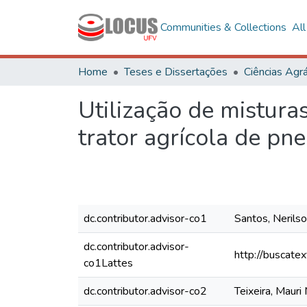
Communities & Collections
Al
Home
Teses e Dissertações
Ciências Agrá
Utilização de mistura
trator agrícola de pn
dc.contributor.advisor-co1
Santos, Nerilso
dc.contributor.advisor-
http://buscate
co1Lattes
dc.contributor.advisor-co2
Teixeira, Mauri