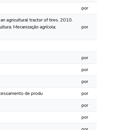
por
 agricultural tractor of tires. 2010.
ltura; Mecanização agrícola;
por
por
por
por
rocessamento de produ
por
por
por
por