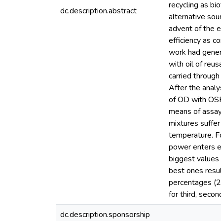
recycling as bi
dc.description.abstract
alternative sou
advent of the en
efficiency as c
work had genera
with oil of reu
carried through
After the anal
of OD with OSR 
means of assays
mixtures suffer
temperature. F
power enters e
biggest values 
best ones resul
percentages (
for third, secon
dc.description.sponsorship