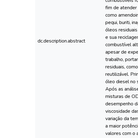
combustíveis f
fim de atender 
como amendoim, 
pequi, buriti, i
óleos residuai
e sua reciclag
dc.description.abstract
combustível al
apesar de expe
trabalho, porta
residuais, como
reutilizável. 
óleo diesel no
Após as anális
misturas de OD
desempenho das
viscosidade da
variação da te
a maior potênc
valores com o 