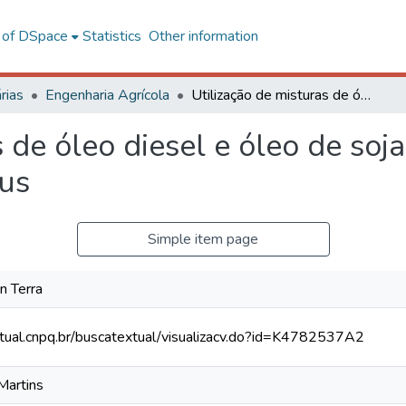
l of DSpace
Statistics
Other information
rias
Engenharia Agrícola
Utilização de misturas de óleo diesel e óleo de soja reutilizado em um trator agrícola de pneus
s de óleo diesel e óleo de soj
eus
Simple item page
n Terra
xtual.cnpq.br/buscatextual/visualizacv.do?id=K4782537A2
 Martins