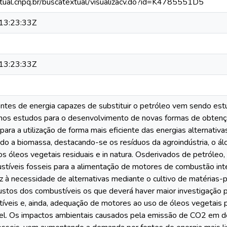
xtual.cnpq.br/buscatextual/visualizacv.do?id=K4785551D5
13:23:33Z
13:23:33Z
ontes de energia capazes de substituir o petróleo vem sendo est
nos estudos para o desenvolvimento de novas formas de obten
para a utilização de forma mais eficiente das energias alternativas
ido a biomassa, destacando-se os resíduos da agroindústria, o ál
 óleos vegetais residuais e in natura. Osderivados de petróleo, 
ustíveis fosseis para a alimentação de motores de combustão in
z à necessidade de alternativas mediante o cultivo de matérias-
ustos dos combustíveis os que deverá haver maior investigação p
íveis e, ainda, adequação de motores ao uso de óleos vegetais
ável. Os impactos ambientais causados pela emissão de CO2 em de