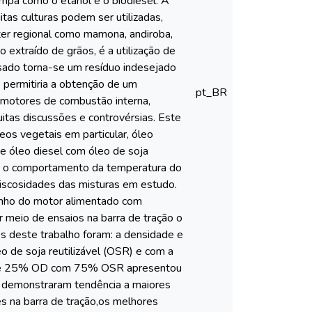
mpa como o etanol e o biodiesel. A
tas culturas podem ser utilizadas,
áter regional como mamona, andiroba,
eo extraído de grãos, é a utilização de
usado torna-se um resíduo indesejado
 permitiria a obtenção de um
pt_BR
m motores de combustão interna,
itas discussões e controvérsias. Este
leos vegetais em particular, óleo
de óleo diesel com óleo de soja
s e o comportamento da temperatura do
viscosidades das misturas em estudo.
enho do motor alimentado com
 meio de ensaios na barra de tração o
 deste trabalho foram: a densidade e
 de soja reutilizável (OSR) e com a
ra de 25% OD com 75% OSR apresentou
es demonstraram tendência a maiores
s na barra de tração,os melhores