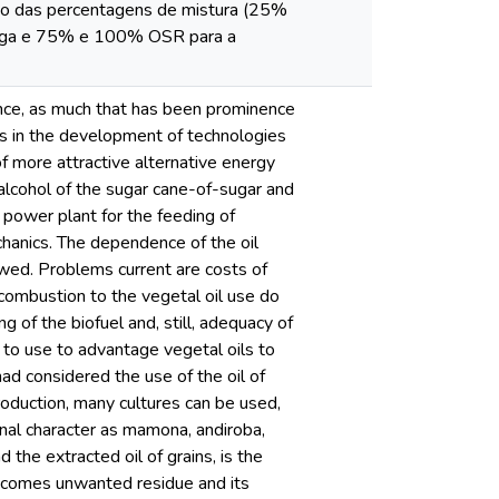
to das percentagens de mistura (25%
arga e 75% e 100% OSR para a
ance, as much that has been prominence
as in the development of technologies
 of more attractive alternative energy
 alcohol of the sugar cane-of-sugar and
e power plant for the feeding of
chanics. The dependence of the oil
ewed. Problems current are costs of
f combustion to the vegetal oil use do
g of the biofuel and, still, adequacy of
a to use to advantage vegetal oils to
had considered the use of the oil of
roduction, many cultures can be used,
onal character as mamona, andiroba,
 the extracted oil of grains, is the
 becomes unwanted residue and its