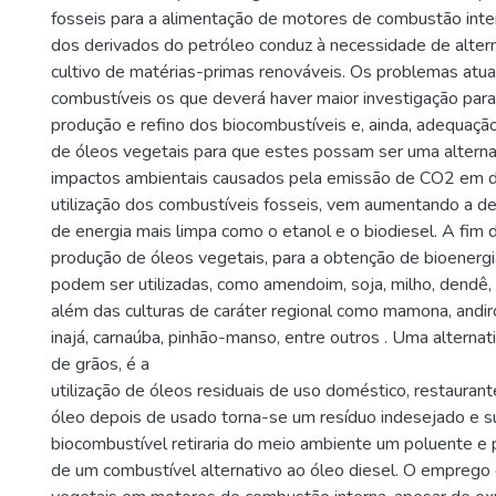
fosseis para a alimentação de motores de combustão inte
dos derivados do petróleo conduz à necessidade de alter
cultivo de matérias-primas renováveis. Os problemas atua
combustíveis os que deverá haver maior investigação para
produção e refino dos biocombustíveis e, ainda, adequaç
de óleos vegetais para que estes possam ser uma alternat
impactos ambientais causados pela emissão de CO2 em d
utilização dos combustíveis fosseis, vem aumentando a d
de energia mais limpa como o etanol e o biodiesel. A fim 
produção de óleos vegetais, para a obtenção de bioenergia
podem ser utilizadas, como amendoim, soja, milho, dendê, 
além das culturas de caráter regional como mamona, andirob
inajá, carnaúba, pinhão-manso, entre outros . Uma alternati
de grãos, é a
utilização de óleos residuais de uso doméstico, restaurant
óleo depois de usado torna-se um resíduo indesejado e 
biocombustível retiraria do meio ambiente um poluente e p
de um combustível alternativo ao óleo diesel. O emprego 