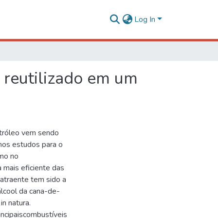
Log In
a reutilizado em um
etróleo vem sendo
nos estudos para o
omo no
 mais eficiente das
s atraente tem sido a
álcool da cana-de-
in natura.
incipaiscombustíveis