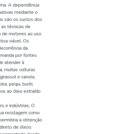
rna. A dependência
nativas mediante o
is são os custos dos
 as técnicas de
ão de motores ao uso
iva viável. Os
ecorrência da
emanda por fontes
de atender à
, muitas culturas
girassol e canola,
a, pequi, buriti,
va, ao óleo extraído
es e indústrias. O
sua reciclagem como
ermitiria a obtenção
direto de óleos