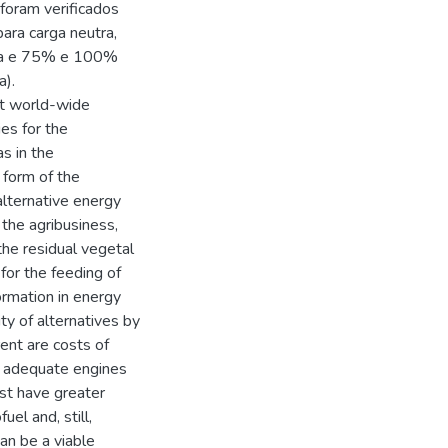
foram verificados
ra carga neutra,
ga e 75% e 100%
a).
at world-wide
es for the
s in the
 form of the
 alternative energy
 the agribusiness,
the residual vegetal
 for the feeding of
ormation in energy
ty of alternatives by
ent are costs of
ny adequate engines
st have greater
uel and, still,
an be a viable