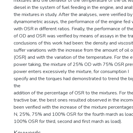
mixtures and the behavior of the temperature of the oil w
diesel in the system of fuel feeding in the engine, and anal
the mixtures in study. After the analyses, were verified b
dynamometric assays, the performance of the engine fed 
with OSR in different ratios. Finally, the performance of th
of OD and OSR was verified by means of assays in the tra
conclusions of this work had been: the density and viscosi
suffer variations with the increase from the amount of oil 
(OSR) and with the variation of the temperature. For the e
power taking, the mixture of 25% OD with 75% OSR pre
power enters excessively the mixture, for consumption I
specify and the torques had demonstrated to trend the bi
the
addition of the percentage of OSR to the mixtures. For the
tractive bar, the best ones resulted observed in the incom
been verified with the increase of the mixture percentag
N, 25%, 75% and 100% OSR for the fourth march as loa
100% OSR for third, second and first march as load).
Keywords