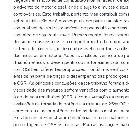
vegetais em motores de combustão interna, apesar de e
o advento do motor diesel, ainda é sujeito a muitas discu
controvérsias. Este trabalho, portanto, visa contribuir co
sobre a utilização de óleos vegetais em particular, óleo re
combustível de um trator agrícola de pneus utilizando mis
com óleo de soja reutilizável. Primeiramente, foi realizad
densidade das misturas e o comportamento da temperatur
sistema de alimentação de combustível no motor, e análi
das misturas em estudo. Após as análises, verificou-se p
dinamômétricos, o desempenho do motor alimentado com
com OSR em diferentes proporções. Por último, verificou
ensaios na barra de tração o desempenho das proporções
e OSR. As principais conclusões deste trabalho foram: a 
viscosidade das misturas sofrem variações com o aument
óleo de soja reutilizável (OSR) e com a variação da temper
avaliações na tomada de potência, a mistura de 25% O
apresentou a maior potência entre as demais mistura, par
e os torques demonstraram tendência a maiores valores 
porcentagem de OSR às misturas. Para as avaliações na b