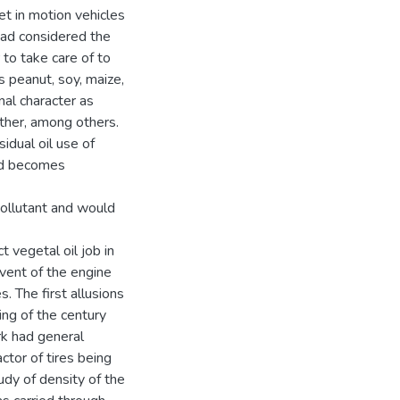
et in motion vehicles
 had considered the
 to take care of to
s peanut, soy, maize,
nal character as
ether, among others.
sidual oil use of
sed becomes
pollutant and would
t vegetal oil job in
dvent of the engine
s. The first allusions
ing of the century
rk had general
ctor of tires being
tudy of density of the