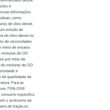
xperimentado desde
ssões e
m novas informações
siduais, como
turas de óleo diesel
o um estudo de
a do óleo diesel no
ses de viscosidades
or meio de ensaios
 misturas de OD
-se por meio de
 de misturas de OD
densidade e
o da quantidade de
atura. Para as
D com 75% OSR
a consumo especifico
com o acréscimo da
arra de tração,os