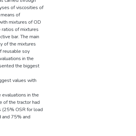
as carried through
yses of viscosities of
y means of
with mixtures of OD
e ratios of mixtures
ctive bar. The main
ty of the mixtures
of reusable soy
valuations in the
sented the biggest
ggest values with
 evaluations in the
e of the tractor had
es (25% OSR for load
d and 75% and