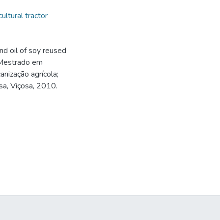
cultural tractor
d oil of soy reused
 (Mestrado em
anização agrícola;
sa, Viçosa, 2010.