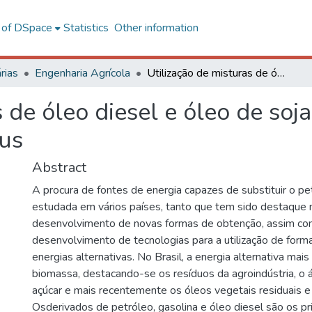
l of DSpace
Statistics
Other information
rias
Engenharia Agrícola
Utilização de misturas de óleo diesel e óleo de soja reutilizado em um trator agrícola de pneus
s de óleo diesel e óleo de soj
eus
Abstract
A procura de fontes de energia capazes de substituir o p
estudada em vários países, tanto que tem sido destaque 
desenvolvimento de novas formas de obtenção, assim c
desenvolvimento de tecnologias para a utilização de forma
energias alternativas. No Brasil, a energia alternativa mai
biomassa, destacando-se os resíduos da agroindústria, o 
açúcar e mais recentemente os óleos vegetais residuais e 
Osderivados de petróleo, gasolina e óleo diesel são os pr