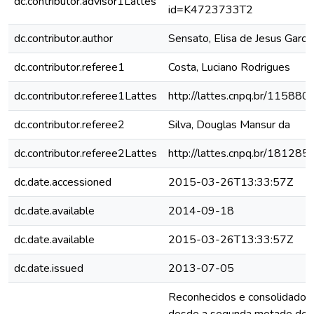
dc.contributor.advisor1Lattes
id=K4723733T2
dc.contributor.author
Sensato, Elisa de Jesus Garcia
dc.contributor.referee1
Costa, Luciano Rodrigues
dc.contributor.referee1Lattes
http://lattes.cnpq.br/1158
dc.contributor.referee2
Silva, Douglas Mansur da
dc.contributor.referee2Lattes
http://lattes.cnpq.br/1812
dc.date.accessioned
2015-03-26T13:33:57Z
dc.date.available
2014-09-18
dc.date.available
2015-03-26T13:33:57Z
dc.date.issued
2013-07-05
Reconhecidos e consolidados p