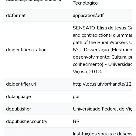
Tecnológico
dc.format
application/pdf
SENSATO, Elisa de Jesus Gar
and contradictions: dilemmas of
path of the Rural Workers Un
dc.identifier.citation
83 f. Dissertação (Mestrado e
desenvolvimento; Cultura, pro
conhecimento) - Universidade
Viçosa, 2013.
dc.identifier.uri
http://locus.ufv.br/handle/
dc.language
por
dc.publisher
Universidade Federal de Viço
dc.publisher.country
BR
Instituições sociais e desenvo