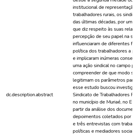
desde a segunda metade do s
institucional de representação
trabalhadores rurais, os sindi
das últimas décadas, por uma
que diz respeito às suas rela
percepção de seu papel na so
influenciaram de diferentes fo
política dos trabalhadores a p
e implicaram inúmeras consequ
uma ação sindical no campo po
compreender de que modo se
legitimam os parâmetros para 
esse estudo buscou investigar
dc.description.abstract
Sindicato de Trabalhadores R
no município de Muriaé, no Es
partir da análise dos documen
depoimentos coletados por me
e três entrevistas com trabalh
políticas e mediadores sociais