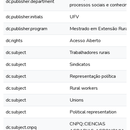
dc.publisher.department
processos sociais e conhecim
dc.publisher.initials
UFV
dc.publisher.program
Mestrado em Extensão Rural
dc.rights
Acesso Aberto
dc.subject
Trabalhadores rurais
dc.subject
Sindicatos
dc.subject
Representação política
dc.subject
Rural workers
dc.subject
Unions
dc.subject
Political representation
CNPQ::CIENCIAS
dc.subject.cnpq