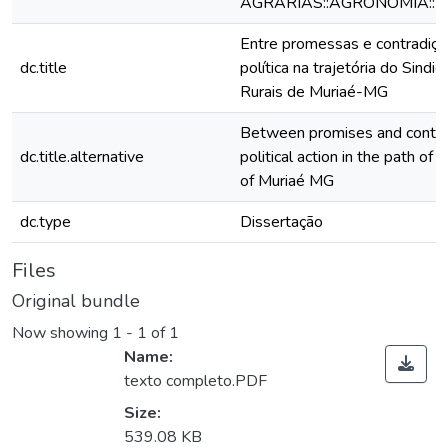
AGRARIAS::AGRONOMIA::
Entre promessas e contradiçõ
dc.title
política na trajetória do Sind
Rurais de Muriaé-MG
Between promises and contrad
dc.title.alternative
political action in the path of
of Muriaé MG
dc.type
Dissertação
Files
Original bundle
Now showing
1 - 1 of 1
Name:
texto completo.PDF
Size:
539.08 KB