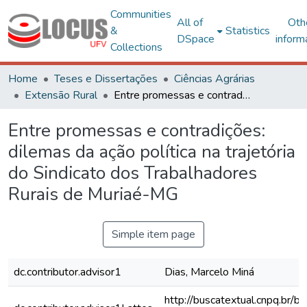
Communities
All of
Oth
&
Statistics
DSpace
inform
Collections
Home
Teses e Dissertações
Ciências Agrárias
Extensão Rural
Entre promessas e contradições: dilemas da ação política na trajetória do Sindicato dos Trabalhadores Rurais de Muriaé-MG
Entre promessas e contradições:
dilemas da ação política na trajetória
do Sindicato dos Trabalhadores
Rurais de Muriaé-MG
Simple item page
dc.contributor.advisor1
Dias, Marcelo Miná
http://buscatextual.cnpq.br/bu