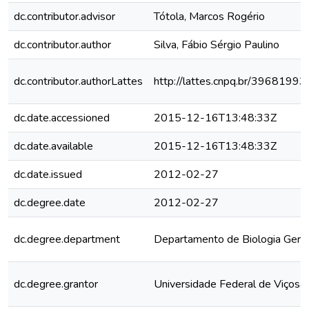
dc.contributor.advisor
Tótola, Marcos Rogério
dc.contributor.author
Silva, Fábio Sérgio Paulino
dc.contributor.authorLattes
http://lattes.cnpq.br/396819
dc.date.accessioned
2015-12-16T13:48:33Z
dc.date.available
2015-12-16T13:48:33Z
dc.date.issued
2012-02-27
dc.degree.date
2012-02-27
dc.degree.department
Departamento de Biologia Geral
dc.degree.grantor
Universidade Federal de Viçosa