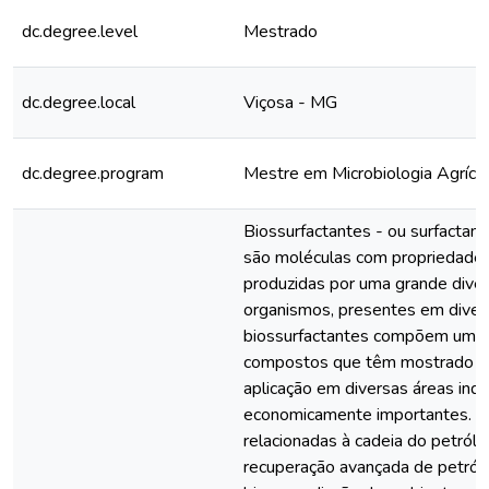
dc.degree.level
Mestrado
dc.degree.local
Viçosa - MG
dc.degree.program
Mestre em Microbiologia Agríco
Biossurfactantes - ou surfactant
são moléculas com propriedades
produzidas por uma grande diver
organismos, presentes em diver
biossurfactantes compõem uma 
compostos que têm mostrado po
aplicação em diversas áreas indu
economicamente importantes. N
relacionadas à cadeia do petról
recuperação avançada de petról