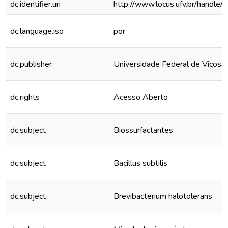
dc.identifier.uri
http://www.locus.ufv.br/hand
dc.language.iso
por
dc.publisher
Universidade Federal de Viçosa
dc.rights
Acesso Aberto
dc.subject
Biossurfactantes
dc.subject
Bacillus subtilis
dc.subject
Brevibacterium halotolerans