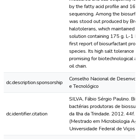
by the fatty acid profile and 16
sequencing. Among the biosurfac
was stood out produced by Brev
halotolerans, which maintained its
solution containing 175 g. L-1 Na
first report of biosurfactant prod
species. Its high salt tolerance 
promising for biotechnological ap
oil chain.
Conselho Nacional de Desenvolv
dc.description.sponsorship
e Tecnológico
SILVA, Fábio Sérgio Paulino. Bi
bactérias produtoras de biossur
dc.identifier.citation
da Ilha da Trindade. 2012. 44f. 
(Mestrado em Microbiologia Agrí
Universidade Federal de Viçosa,