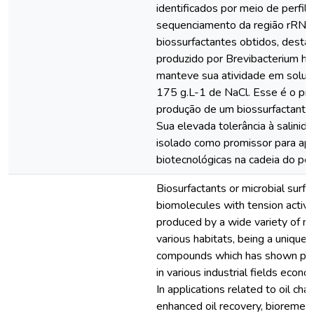
identificados por meio de perfil
sequenciamento da região rRNA
biossurfactantes obtidos, desta
produzido por Brevibacterium hal
manteve sua atividade em soluç
175 g.L-1 de NaCl. Esse é o pri
produção de um biossurfactante 
Sua elevada tolerância à salinid
isolado como promissor para apl
biotecnológicas na cadeia do pet
Biosurfactants or microbial surfa
biomolecules with tension active
produced by a wide variety of m
various habitats, being a unique 
compounds which has shown pote
in various industrial fields econo
In applications related to oil chai
enhanced oil recovery, bioremedi