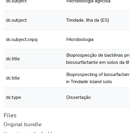
dc.subject
Microbiologia agrícola
dc.subject
Trindade, Ilha da (ES)
dc.subject.cnpq
Microbiologia
Bioprospecção de bactérias pro
dc.title
biossurfactante em solos da Ilha
Bioprospecting of biosurfactant 
dc.title
in Trindade Island soils
dc.type
Dissertação
Files
Original bundle