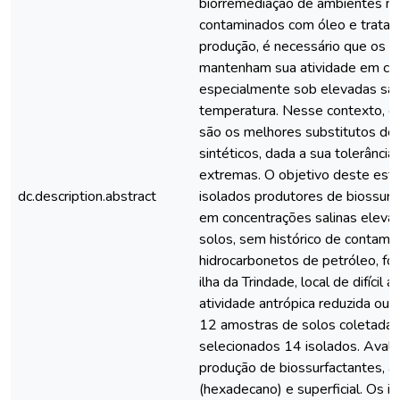
biorremediação de ambientes m
contaminados com óleo e trata
produção, é necessário que os b
mantenham sua atividade em co
especialmente sob elevadas sal
temperatura. Nesse contexto, os
são os melhores substitutos d
sintéticos, dada a sua tolerância
extremas. O objetivo deste estu
dc.description.abstract
isolados produtores de biossurf
em concentrações salinas eleva
solos, sem histórico de contami
hidrocarbonetos de petróleo, fo
ilha da Trindade, local de difícil
atividade antrópica reduzida ou 
12 amostras de solos coletadas
selecionados 14 isolados. Avali
produção de biossurfactantes, a 
(hexadecano) e superficial. Os i