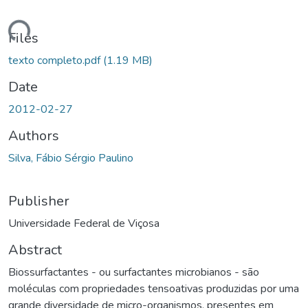
ding...
Files
texto completo.pdf
(1.19 MB)
Date
2012-02-27
Authors
Silva, Fábio Sérgio Paulino
Publisher
Universidade Federal de Viçosa
Abstract
Biossurfactantes - ou surfactantes microbianos - são
moléculas com propriedades tensoativas produzidas por uma
grande diversidade de micro-organismos, presentes em