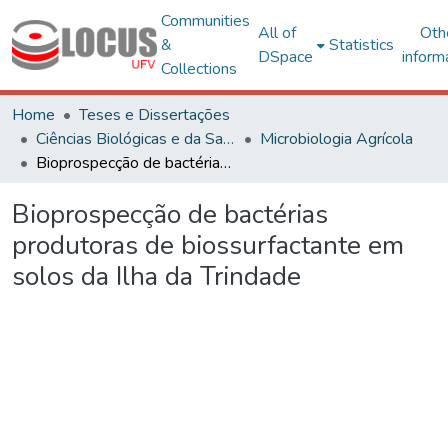
Communities
All of
Oth
&
Statistics
DSpace
inform
Collections
Home
Teses e Dissertações
Ciências Biológicas e da Saúde
Microbiologia Agrícola
Bioprospecção de bactérias produtoras de biossurfactante em solos da Ilha da Trindade
Bioprospecção de bactérias
produtoras de biossurfactante em
solos da Ilha da Trindade