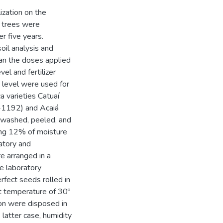
ization on the
e trees were
r five years.
oil analysis and
han the doses applied
el and fertilizer
 level were used for
ca varieties Catuaí
-1192) and Acaiá
 washed, peeled, and
hing 12% of moisture
atory and
e arranged in a
e laboratory
erfect seeds rolled in
t temperature of 30º
ion were disposed in
 latter case, humidity