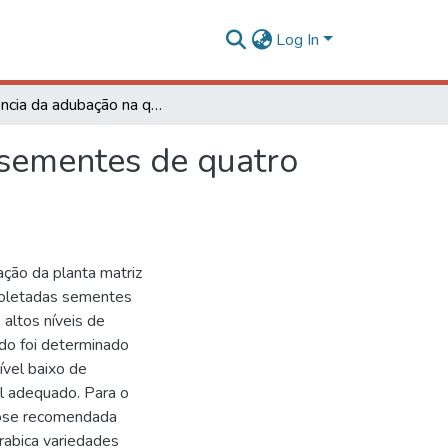
Log In
Influencia da adubação na qualidade fisiológica de sementes de quatro variedades de café (coffea arabica l.)
e sementes de quatro
ação da planta matriz
 coletadas sementes
altos níveis de
do foi determinado
ível baixo de
l adequado. Para o
 dose recomendada
arabica variedades