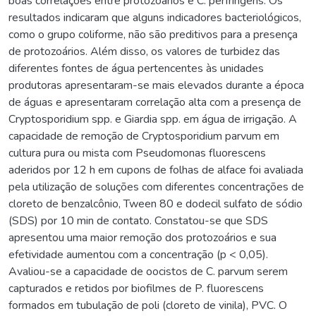
boas correlações entre protozoários e C. perfringens. Os
resultados indicaram que alguns indicadores bacteriológicos,
como o grupo coliforme, não são preditivos para a presença
de protozoários. Além disso, os valores de turbidez das
diferentes fontes de água pertencentes às unidades
produtoras apresentaram-se mais elevados durante a época
de águas e apresentaram correlação alta com a presença de
Cryptosporidium spp. e Giardia spp. em água de irrigação. A
capacidade de remoção de Cryptosporidium parvum em
cultura pura ou mista com Pseudomonas fluorescens
aderidos por 12 h em cupons de folhas de alface foi avaliada
pela utilização de soluções com diferentes concentrações de
cloreto de benzalcônio, Tween 80 e dodecil sulfato de sódio
(SDS) por 10 min de contato. Constatou-se que SDS
apresentou uma maior remoção dos protozoários e sua
efetividade aumentou com a concentração (p < 0,05).
Avaliou-se a capacidade de oocistos de C. parvum serem
capturados e retidos por biofilmes de P. fluorescens
formados em tubulação de poli (cloreto de vinila), PVC. O