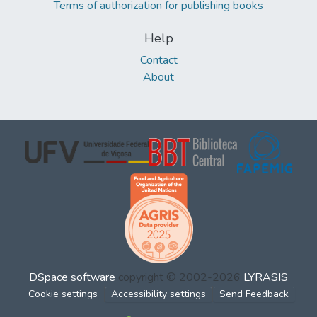
Terms of authorization for publishing books
Help
Contact
About
DSpace software
copyright © 2002-2026
LYRASIS
Cookie settings
Accessibility settings
Send Feedback