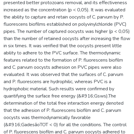
presented better protozoans removal, and its effectiveness
increased as the concentration (p < 0,05). It was evaluated
the ability to capture and retain oocysts of C. parvum by P.
fluorescens biofilms established on polyvinylchloride (PVC)
pipes. The number of captured oocysts was higher (p < 0,05)
than the number of retained oocysts after increasing the flow
in six times. It was verified that the oocysts present little
ability to adhere to the PVC surface. The thermodynamic
features related to the formation of P. fluorescens biofilm
and C. parvum oocysts adhesion on PVC pipes were also
evaluated. It was observed that the surfaces of C. parvum
and P. fluorescens are hydrophilic, whereas PVC is a
hydrophobic material. Such results were confirmed by
quantifying the surface free energy (&#916;Gsws).The
determination of the total free interaction energy denoted
that the adhesion of P. fluorescens biofilm and C. parvum
oocysts was thermodynamically favorable
(&#916;GadesãoTOT < 0) for all the conditions. The control
of P. fluorescens biofilm and C. parvum oocysts adhered to