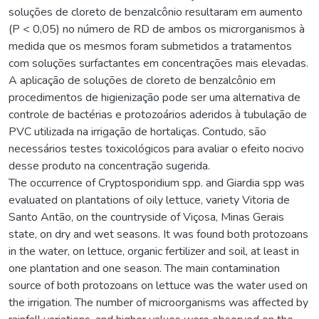
soluções de cloreto de benzalcônio resultaram em aumento
(P < 0,05) no número de RD de ambos os microrganismos à
medida que os mesmos foram submetidos a tratamentos
com soluções surfactantes em concentrações mais elevadas.
A aplicação de soluções de cloreto de benzalcônio em
procedimentos de higienização pode ser uma alternativa de
controle de bactérias e protozoários aderidos à tubulação de
PVC utilizada na irrigação de hortaliças. Contudo, são
necessários testes toxicológicos para avaliar o efeito nocivo
desse produto na concentração sugerida.
The occurrence of Cryptosporidium spp. and Giardia spp was
evaluated on plantations of oily lettuce, variety Vitoria de
Santo Antão, on the countryside of Viçosa, Minas Gerais
state, on dry and wet seasons. It was found both protozoans
in the water, on lettuce, organic fertilizer and soil, at least in
one plantation and one season. The main contamination
source of both protozoans on lettuce was the water used on
the irrigation. The number of microorganisms was affected by