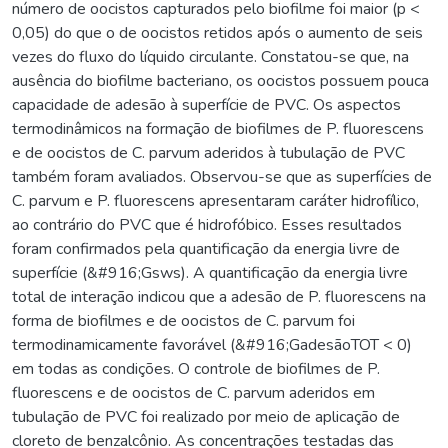
número de oocistos capturados pelo biofilme foi maior (p <
0,05) do que o de oocistos retidos após o aumento de seis
vezes do fluxo do líquido circulante. Constatou-se que, na
ausência do biofilme bacteriano, os oocistos possuem pouca
capacidade de adesão à superfície de PVC. Os aspectos
termodinâmicos na formação de biofilmes de P. fluorescens
e de oocistos de C. parvum aderidos à tubulação de PVC
também foram avaliados. Observou-se que as superfícies de
C. parvum e P. fluorescens apresentaram caráter hidrofílico,
ao contrário do PVC que é hidrofóbico. Esses resultados
foram confirmados pela quantificação da energia livre de
superfície (&#916;Gsws). A quantificação da energia livre
total de interação indicou que a adesão de P. fluorescens na
forma de biofilmes e de oocistos de C. parvum foi
termodinamicamente favorável (&#916;GadesãoTOT < 0)
em todas as condições. O controle de biofilmes de P.
fluorescens e de oocistos de C. parvum aderidos em
tubulação de PVC foi realizado por meio de aplicação de
cloreto de benzalcônio. As concentrações testadas das