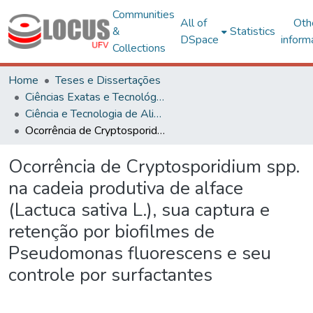
Communities
All of
Oth
&
Statistics
DSpace
inform
Collections
Home
Teses e Dissertações
Ciências Exatas e Tecnológicas
Ciência e Tecnologia de Alimentos
Ocorrência de Cryptosporidium spp. na cadeia produtiva de alface (Lactuca sativa L.), sua captura e retenção por biofilmes de Pseudomonas fluorescens e seu controle por surfactantes
Ocorrência de Cryptosporidium spp.
na cadeia produtiva de alface
(Lactuca sativa L.), sua captura e
retenção por biofilmes de
Pseudomonas fluorescens e seu
controle por surfactantes