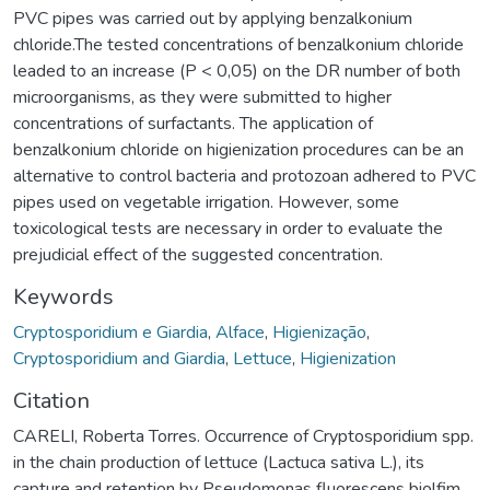
PVC pipes was carried out by applying benzalkonium
chloride.The tested concentrations of benzalkonium chloride
leaded to an increase (P < 0,05) on the DR number of both
microorganisms, as they were submitted to higher
concentrations of surfactants. The application of
benzalkonium chloride on higienization procedures can be an
alternative to control bacteria and protozoan adhered to PVC
pipes used on vegetable irrigation. However, some
toxicological tests are necessary in order to evaluate the
prejudicial effect of the suggested concentration.
Keywords
Cryptosporidium e Giardia
,
Alface
,
Higienização
,
Cryptosporidium and Giardia
,
Lettuce
,
Higienization
Citation
CARELI, Roberta Torres. Occurrence of Cryptosporidium spp.
in the chain production of lettuce (Lactuca sativa L.), its
capture and retention by Pseudomonas fluorescens biolfim