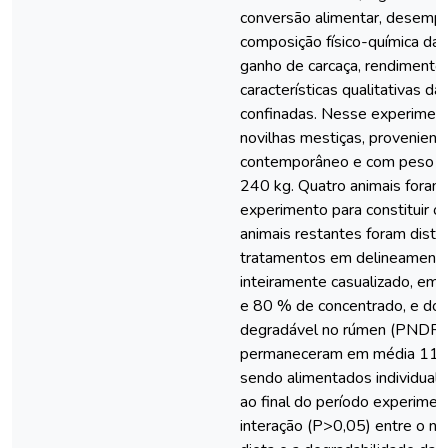
conversão alimentar, desempen
composição físico-química da 
ganho de carcaça, rendimento 
características qualitativas da
confinadas. Nesse experimento
novilhas mestiças, provenie
contemporâneo e com peso cor
240 kg. Quatro animais foram 
experimento para constituir o
animais restantes foram distr
tratamentos em delineamento
inteiramente casualizado, em 
e 80 % de concentrado, e dois
degradável no rúmen (PNDR).
permaneceram em média 112 
sendo alimentados individual
ao final do período experiment
interação (P>0,05) entre o ní