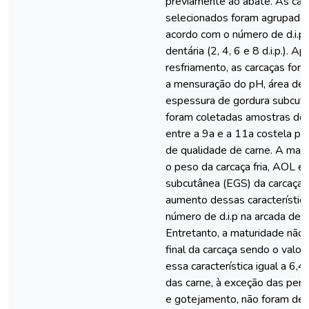
previamente ao abate. As car
selecionados foram agrupadas
acordo com o número de d.i.p
dentária (2, 4, 6 e 8 d.i.p.). A
resfriamento, as carcaças for
a mensuração do pH, área de
espessura de gordura subcut
foram coletadas amostras do
entre a 9a e a 11a costela par
de qualidade de carne. A mat
o peso da carcaça fria, AOL e
subcutânea (EGS) da carcaça
aumento dessas característi
número de d.i.p na arcada dent
Entretanto, a maturidade não
final da carcaça sendo o valo
essa característica igual a 6,
das carne, à exceção das pe
e gotejamento, não foram det