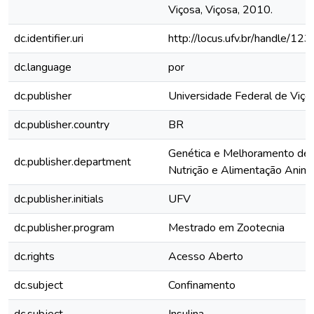
Viçosa, Viçosa, 2010.
dc.identifier.uri
http://locus.ufv.br/handle/
dc.language
por
dc.publisher
Universidade Federal de Viço
dc.publisher.country
BR
Genética e Melhoramento de 
dc.publisher.department
Nutrição e Alimentação Animal
dc.publisher.initials
UFV
dc.publisher.program
Mestrado em Zootecnia
dc.rights
Acesso Aberto
dc.subject
Confinamento