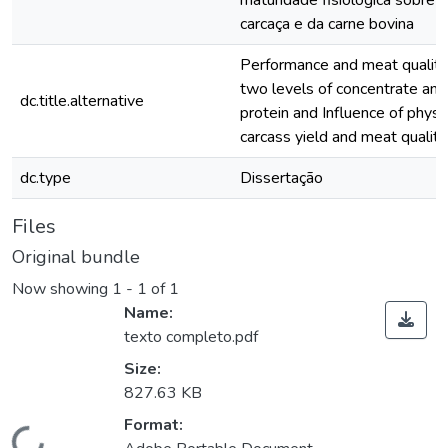
maturidade fisiológica sobre 
carcaça e da carne bovina
Performance and meat quality 
two levels of concentrate and
dc.title.alternative
protein and Influence of physi
carcass yield and meat qualit
dc.type
Dissertação
Files
Original bundle
Now showing
1 - 1 of 1
Name:
texto completo.pdf
Size:
827.63 KB
Loading...
Format: