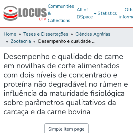
Communities
All of
Oth
&
Statistics
DSpace
inform
Collections
Home
Teses e Dissertações
Ciências Agrárias
Zootecnia
Desempenho e qualidade de carne em novilhas de corte alimentados com dois níveis de concentrado e proteína não degradável no rúmen e influência da maturidade fisiológica sobre parâmetros qualitativos da carcaça e da carne bovina
Desempenho e qualidade de carne
em novilhas de corte alimentados
com dois níveis de concentrado e
proteína não degradável no rúmen e
influência da maturidade fisiológica
sobre parâmetros qualitativos da
carcaça e da carne bovina
Simple item page