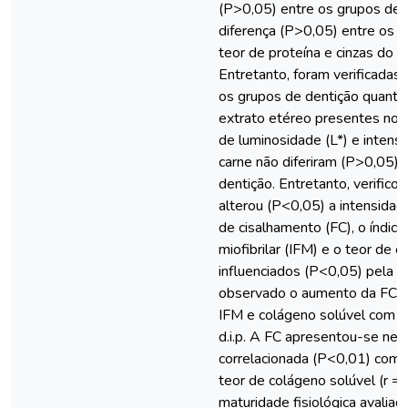
(P>0,05) entre os grupos de 
diferença (P>0,05) entre os g
teor de proteína e cinzas do 
Entretanto, foram verificadas
os grupos de dentição quanto
extrato etéreo presentes no 
de luminosidade (L*) e intens
carne não diferiram (P>0,05) 
dentição. Entretanto, verific
alterou (P<0,05) a intensidad
de cisalhamento (FC), o índic
miofibrilar (IFM) e o teor de 
influenciados (P<0,05) pela 
observado o aumento da FC e
IFM e colágeno solúvel com 
d.i.p. A FC apresentou-se ne
correlacionada (P<0,01) com o
teor de colágeno solúvel (r = 
maturidade fisiológica avaliad