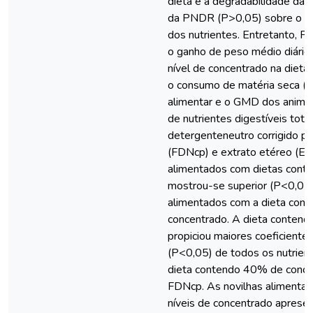
dieta e a degradabilidade da 
da PNDR (P>0,05) sobre o co
dos nutrientes. Entretanto, P
o ganho de peso médio diário
nível de concentrado na dieta
o consumo de matéria seca (
alimentar e o GMD dos animai
de nutrientes digestíveis tota
detergenteneutro corrigido pa
(FDNcp) e extrato etéreo (EE
alimentados com dietas cont
mostrou-se superior (P<0,05)
alimentados com a dieta con
concentrado. A dieta conten
propiciou maiores coeficientes
(P<0,05) de todos os nutrien
dieta contendo 40% de concen
FDNcp. As novilhas alimentad
níveis de concentrado aprese