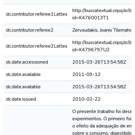
http://buscatextual.cnpq.br/bu
dc.contributor.referee1Lattes
id=K4760013T1
dc.contributor.referee2
Zervoudakis, Joanis Tilemahos
http://buscatextual.cnpq.br/bu
dc.contributor.referee2Lattes
id=K4796797U2
dc.date.accessioned
2015-03-26T13:54:58Z
dc.date.available
2011-09-12
dc.date.available
2015-03-26T13:54:58Z
dc.date.issued
2010-02-22
O presente trabalho foi desenv
experimentos. O primeiro foi c
o efeito da adequação de ener
sobre o consumo, digestibilid