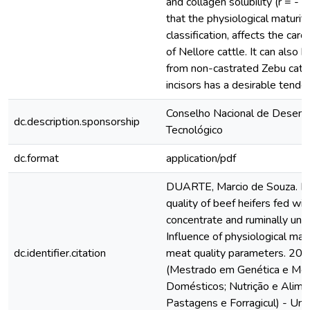
and collagen solubility (r = - 
that the physiological maturit
classification, affects the car
of Nellore cattle. It can also
from non-castrated Zebu catt
incisors has a desirable tende
Conselho Nacional de Desenvo
dc.description.sponsorship
Tecnológico
dc.format
application/pdf
DUARTE, Marcio de Souza. P
quality of beef heifers fed wit
concentrate and ruminally und
Influence of physiological mat
dc.identifier.citation
meat quality parameters. 2010
(Mestrado em Genética e Me
Domésticos; Nutrição e Alime
Pastagens e Forragicul) - Uni