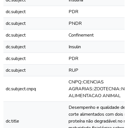
dc.subject
Insulina
dc.subject
PDR
dc.subject
PNDR
dc.subject
Confinement
dc.subject
Insulin
dc.subject
PDR
dc.subject
RUP
CNPQ::CIENCIAS
dc.subject.cnpq
AGRARIAS::ZOOTECNIA::NU
ALIMENTACAO ANIMAL
Desempenho e qualidade de c
corte alimentados com dois ní
dc.title
proteína não degradável no rú