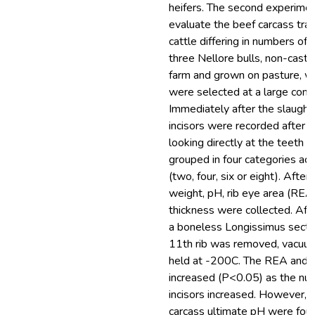
heifers. The second experime
evaluate the beef carcass trai
cattle differing in numbers of 
three Nellore bulls, non-castr
farm and grown on pasture, w
were selected at a large comm
Immediately after the slaught
incisors were recorded after a
looking directly at the teeth 
grouped in four categories acc
(two, four, six or eight). After
weight, pH, rib eye area (REA)
thickness were collected. Afte
a boneless Longissimus secti
11th rib was removed, vacuum
held at -200C. The REA and th
increased (P<0.05) as the nu
incisors increased. However, n
carcass ultimate pH were fou