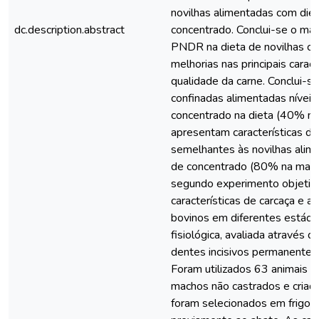
novilhas alimentadas com di
dc.description.abstract
concentrado. Conclui-se o mai
PNDR na dieta de novilhas co
melhorias nas principais caract
qualidade da carne. Conclui-se
confinadas alimentadas nívei
concentrado na dieta (40% na 
apresentam características de
semelhantes às novilhas alim
de concentrado (80% na matér
segundo experimento objetivo
características de carcaça e a
bovinos em diferentes estádi
fisiológica, avaliada através
dentes incisivos permanentes (d
Foram utilizados 63 animais d
machos não castrados e criado
foram selecionados em frigoríf