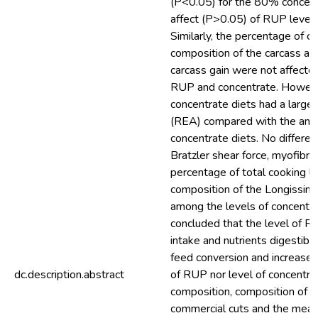
(P<0.05) for the 80% concent
affect (P>0.05) of RUP level 
Similarly, the percentage of c
composition of the carcass an
carcass gain were not affecte
RUP and concentrate. Howeve
concentrate diets had a larger
(REA) compared with the ani
concentrate diets. No differe
Bratzler shear force, myofibril
percentage of total cooking l
composition of the Longissimu
among the levels of concentra
concluded that the level of R
intake and nutrients digestibil
feed conversion and increased
dc.description.abstract
of RUP nor level of concentra
composition, composition of c
commercial cuts and the meat 