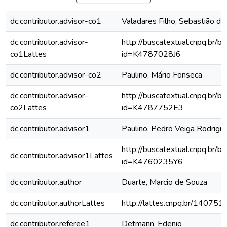
dc.contributor.advisor-co1
Valadares Filho, Sebastião d
dc.contributor.advisor-
http://buscatextual.cnpq.br/bu
co1Lattes
id=K4787028J6
dc.contributor.advisor-co2
Paulino, Mário Fonseca
dc.contributor.advisor-
http://buscatextual.cnpq.br/bu
co2Lattes
id=K4787752E3
dc.contributor.advisor1
Paulino, Pedro Veiga Rodrigu
http://buscatextual.cnpq.br/bu
dc.contributor.advisor1Lattes
id=K4760235Y6
dc.contributor.author
Duarte, Marcio de Souza
dc.contributor.authorLattes
http://lattes.cnpq.br/1407
dc.contributor.referee1
Detmann, Edenio