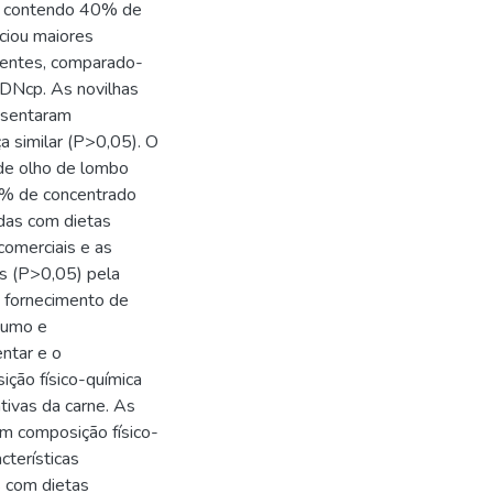
ta contendo 40% de
ciou maiores
rientes, comparado-
FDNcp. As novilhas
esentaram
a similar (P>0,05). O
 de olho de lombo
0% de concentrado
das com dietas
omerciais e as
as (P>0,05) pela
 fornecimento de
sumo e
entar e o
ção físico-química
ativas da carne. As
m composição físico-
cterísticas
s com dietas