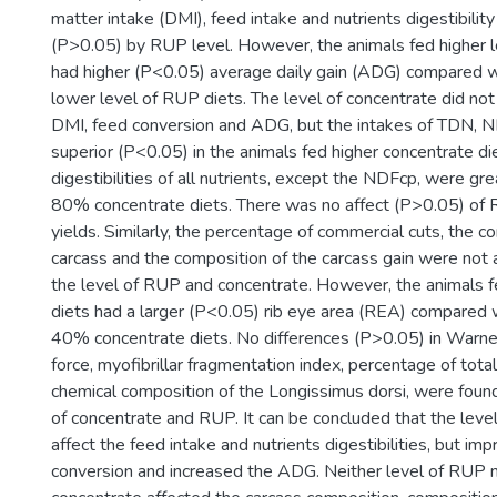
matter intake (DMI), feed intake and nutrients digestibilit
(P>0.05) by RUP level. However, the animals fed higher 
had higher (P<0.05) average daily gain (ADG) compared w
lower level of RUP diets. The level of concentrate did not
DMI, feed conversion and ADG, but the intakes of TDN, 
superior (P<0.05) in the animals fed higher concentrate di
digestibilities of all nutrients, except the NDFcp, were gr
80% concentrate diets. There was no affect (P>0.05) of 
yields. Similarly, the percentage of commercial cuts, the c
carcass and the composition of the carcass gain were not
the level of RUP and concentrate. However, the animals
diets had a larger (P<0.05) rib eye area (REA) compared 
40% concentrate diets. No differences (P>0.05) in Warne
force, myofibrillar fragmentation index, percentage of tota
chemical composition of the Longissimus dorsi, were foun
of concentrate and RUP. It can be concluded that the leve
affect the feed intake and nutrients digestibilities, but im
conversion and increased the ADG. Neither level of RUP n