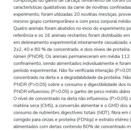
composição do ganho de carcaça, rendimento de cortes co
características qualitativas da carne de novilhas confinada
experimento, foram utilizadas 20 novilhas mestiças, prov
mesmo grupo contemporâneo e com peso corporal médio in
Quatro animais foram abatidos no inicio do experimento pa
referência e os 16 animais restantes foram distribuído e
em delineamento experimental inteiramente casualizado, 
2x2, 40 e 80 % de concentrado, e dois níveis de proteína
rúmen (PNDR). Os animais permaneceram em média 112 
confinamento, sendo alimentados individualmente e foram 
período experimental. Não foi verificada interação (P>0,05
concentrado na dieta e a degradabilidade da proteína. Não
PNDR (P>0,05) sobre o consumo e digestibilidade dos nut
PNDR influenciou (P>0,05) o ganho de peso médio diário
O nível de concentrado na dieta não influenciou (P>0,05)
matéria seca (CMS), a conversão alimentar e o GMD dos an
consumo de nutrientes digestíveis totais (NDT), fibra em
corrigido para cinzas e proteína (FDNcp) e extrato etéreo
alimentados com dietas contendo 80% de concentrado mo