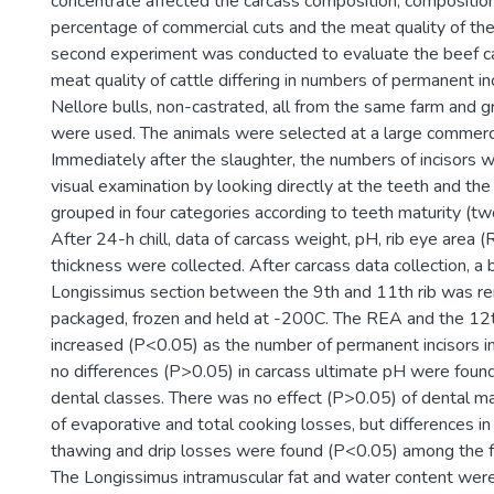
concentrate affected the carcass composition, composition
percentage of commercial cuts and the meat quality of the
second experiment was conducted to evaluate the beef ca
meat quality of cattle differing in numbers of permanent in
Nellore bulls, non-castrated, all from the same farm and 
were used. The animals were selected at a large commerci
Immediately after the slaughter, the numbers of incisors 
visual examination by looking directly at the teeth and th
grouped in four categories according to teeth maturity (two,
After 24-h chill, data of carcass weight, pH, rib eye area 
thickness were collected. After carcass data collection, a
Longissimus section between the 9th and 11th rib was 
packaged, frozen and held at -200C. The REA and the 12th
increased (P<0.05) as the number of permanent incisors 
no differences (P>0.05) in carcass ultimate pH were foun
dental classes. There was no effect (P>0.05) of dental m
of evaporative and total cooking losses, but differences i
thawing and drip losses were found (P<0.05) among the fo
The Longissimus intramuscular fat and water content wer