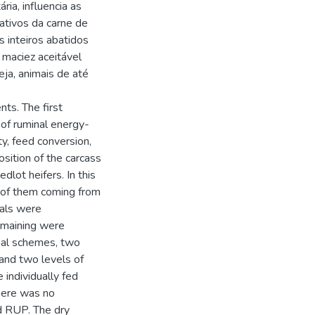
ria, influencia as
tativos da carne de
s inteiros abatidos
 maciez aceitável
ja, animais de até
s. The first
of ruminal energy-
ty, feed conversion,
sition of the carcass
dlot heifers. In this
l of them coming from
mals were
emaining were
ial schemes, two
and two levels of
individually fed
There was no
d RUP. The dry