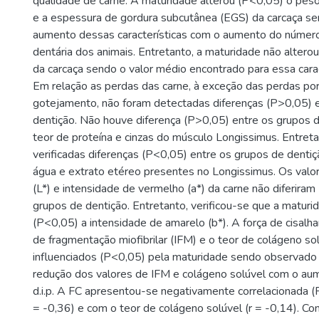
qualidade de carne. A maturidade alterou (P<0,05) o peso
e a espessura de gordura subcutânea (EGS) da carcaça s
aumento dessas características com o aumento do número 
dentária dos animais. Entretanto, a maturidade não altero
da carcaça sendo o valor médio encontrado para essa caract
Em relação as perdas das carne, à exceção das perdas p
gotejamento, não foram detectadas diferenças (P>0,05) 
dentição. Não houve diferença (P>0,05) entre os grupos d
teor de proteína e cinzas do músculo Longissimus. Entreta
verificadas diferenças (P<0,05) entre os grupos de denti
água e extrato etéreo presentes no Longissimus. Os valo
(L*) e intensidade de vermelho (a*) da carne não diferira
grupos de dentição. Entretanto, verificou-se que a maturi
(P<0,05) a intensidade de amarelo (b*). A força de cisalha
de fragmentação miofibrilar (IFM) e o teor de colágeno so
influenciados (P<0,05) pela maturidade sendo observado
redução dos valores de IFM e colágeno solúvel com o a
d.i.p. A FC apresentou-se negativamente correlacionada 
= -0,36) e com o teor de colágeno solúvel (r = -0,14). Con