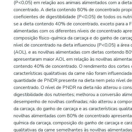
(P<0,05) em relação aos animais alimentados com a die
concentrado. A dieta contendo 80% de concentrado propi
coeficientes de digestibilidade (P<0,05) de todos os nut
se a dieta contendo 40% de concentrado, exceto para a 
alimentadas com os diferentes níveis de concentrado apr
composição físico-química da carcaça e do ganho de carcaç
nível de concentrado na dieta influenciou (P<0,05) a área
(AOL), e as novilhas alimentadas com dietas contendo 8
apresentaram maior AOL em relação às novilhas alimenta
contendo 40% de concentrado. O rendimento dos cortes c
características qualitativas da carne não foram influenciad
quantidade de PNDR presente na dieta nem pelo nível de
concentrado. O nível de PNDR na dieta não alterou o con
digestibilidade dos nutrientes; melhorou a conversão alim
desempenho de novilhas confinadas; não alterou a composi
da carcaça, do ganho de carcaça e as características qualit
novilhas alimentadas com 80% de concentrado apresenta
química da carcaça, composição do ganho de carcaça e cara
qualitativas da carne semelhantes às novilhas alimentada