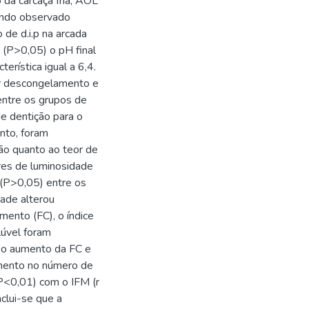
 da carcaça fria, AOL
endo observado
de d.i.p na arcada
u (P>0,05) o pH final
erística igual a 6,4.
or descongelamento e
entre os grupos de
e dentição para o
nto, foram
ção quanto ao teor de
res de luminosidade
m (P>0,05) entre os
dade alterou
mento (FC), o índice
lúvel foram
 o aumento da FC e
umento no número de
(P<0,01) com o IFM (r
clui-se que a