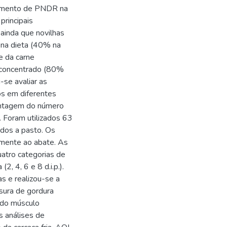
cimento de PNDR na
principais
 ainda que novilhas
 na dieta (40% na
e da carne
e concentrado (80%
-se avaliar as
nos em diferentes
contagem do número
. Foram utilizados 63
ados a pasto. Os
amente ao abate. As
atro categorias de
, 4, 6 e 8 d.i.p.).
s e realizou-se a
sura de gordura
 do músculo
s análises de