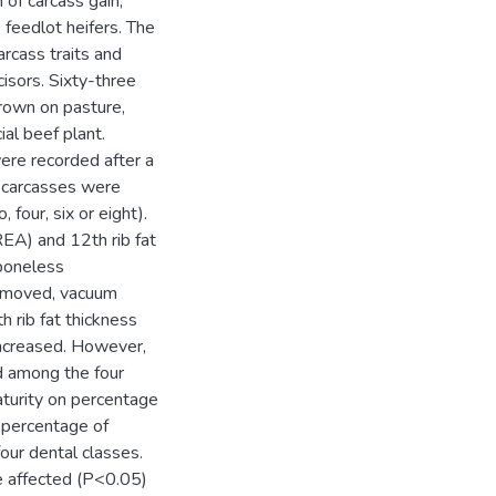
 of carcass gain,
 feedlot heifers. The
rcass traits and
cisors. Sixty-three
grown on pasture,
al beef plant.
were recorded after a
e carcasses were
 four, six or eight).
(REA) and 12th rib fat
 boneless
removed, vacuum
 rib fat thickness
increased. However,
d among the four
aturity on percentage
n percentage of
ur dental classes.
e affected (P<0.05)