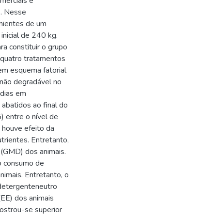
merciais e
s. Nesse
enientes de um
icial de 240 kg.
ra constituir o grupo
m quatro tratamentos
em esquema fatorial
 não degradável no
dias em
abatidos ao final do
) entre o nível de
 houve efeito da
rientes. Entretanto,
 (GMD) dos animais.
 o consumo de
imais. Entretanto, o
 detergenteneutro
 (EE) dos animais
strou-se superior