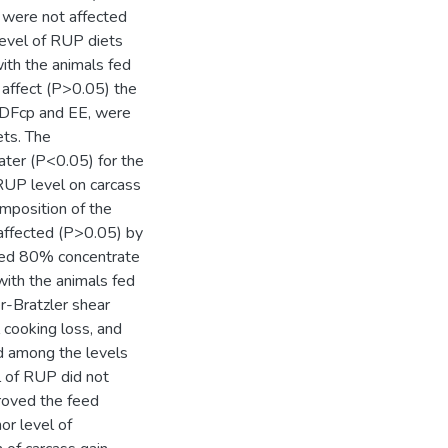
y were not affected
level of RUP diets
ith the animals fed
 affect (P>0.05) the
NDFcp and EE, were
ets. The
eater (P<0.05) for the
RUP level on carcass
omposition of the
 affected (P>0.05) by
 fed 80% concentrate
with the animals fed
r-Bratzler shear
l cooking loss, and
d among the levels
l of RUP did not
proved the feed
or level of