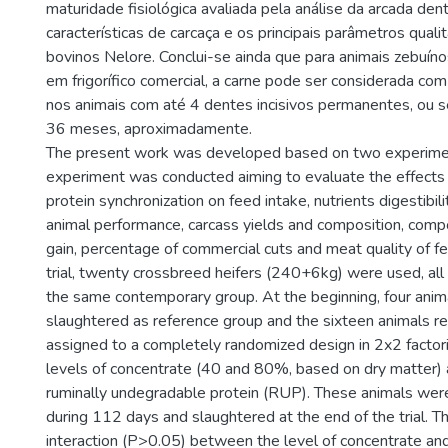
maturidade fisiológica avaliada pela análise da arcada dentá
características de carcaça e os principais parâmetros quali
bovinos Nelore. Conclui-se ainda que para animais zebuíno
em frigorífico comercial, a carne pode ser considerada com
nos animais com até 4 dentes incisivos permanentes, ou se
36 meses, aproximadamente.
The present work was developed based on two experiment
experiment was conducted aiming to evaluate the effects 
protein synchronization on feed intake, nutrients digestibili
animal performance, carcass yields and composition, compo
gain, percentage of commercial cuts and meat quality of fee
trial, twenty crossbreed heifers (240+6kg) were used, al
the same contemporary group. At the beginning, four ani
slaughtered as reference group and the sixteen animals r
assigned to a completely randomized design in 2x2 factor
levels of concentrate (40 and 80%, based on dry matter) 
ruminally undegradable protein (RUP). These animals were 
during 112 days and slaughtered at the end of the trial. 
interaction (P>0.05) between the level of concentrate an