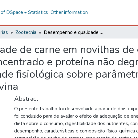
l of DSpace
Statistics
Other information
rias
Zootecnia
Desempenho e qualidade de carne em novilhas de corte alimentados com dois níveis de concentrado e proteína não degradável no rúmen e influência da maturidade fisiológica sobre parâmetros qualitativos da carcaça e da carne bovina
de de carne em novilhas de 
oncentrado e proteína não deg
ade fisiológica sobre parâmetr
vina
Abstract
O presente trabalho foi desenvolvido a partir de dois exp
foi conduzido para de avaliar o efeito da adequação de ene
dieta sobre o consumo, digestibilidade dos nutrientes, con
desempenho, características e composição físico-química d