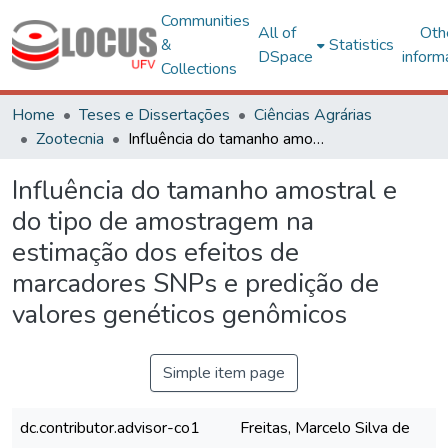
Communities
All of
Oth
&
Statistics
DSpace
inform
Collections
Home
Teses e Dissertações
Ciências Agrárias
Zootecnia
Influência do tamanho amostral e do tipo de amostragem na estimação dos efeitos de marcadores SNPs e predição de valores genéticos genômicos
Influência do tamanho amostral e
do tipo de amostragem na
estimação dos efeitos de
marcadores SNPs e predição de
valores genéticos genômicos
Simple item page
dc.contributor.advisor-co1
Freitas, Marcelo Silva de