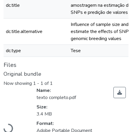
dc.title
amostragem na estimação dos
SNPs e predição de valores 
Influence of sample size and 
dc.title.alternative
estimate the effects of SNP m
genomic breeding values
dc.type
Tese
Files
Original bundle
Now showing
1 - 1 of 1
Name:
texto completo.pdf
Size:
3.4 MB
Format:
Loading...
Adobe Portable Document