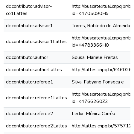
dc.contributor.advisor-
http://buscatextual.cnpq.br/bu
co1Lattes
id=K4705090H9
dc.contributor.advisor1
Torres, Robledo de Almeida
http://buscatextual.cnpq.br/bu
dc.contributor.advisor1Lattes
id=K4783366H0
dc.contributor.author
Sousa, Mariele Freitas
dc.contributor.authorLattes
http://lattes.cnpq.br/6460
dc.contributor.referee1
Silva, Fabyano Fonseca e
http://buscatextual.cnpq.br/bu
dc.contributor.referee1Lattes
id=K4766260Z2
dc.contributor.referee2
Ledur, Mônica Corrêa
dc.contributor.referee2Lattes
http://lattes.cnpq.br/5757