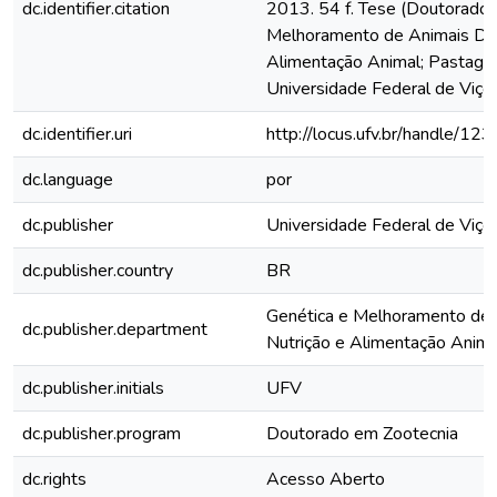
dc.identifier.citation
2013. 54 f. Tese (Doutorado
Melhoramento de Animais Dom
Alimentação Animal; Pastagens
Universidade Federal de Viço
dc.identifier.uri
http://locus.ufv.br/handle/
dc.language
por
dc.publisher
Universidade Federal de Viço
dc.publisher.country
BR
Genética e Melhoramento de 
dc.publisher.department
Nutrição e Alimentação Animal
dc.publisher.initials
UFV
dc.publisher.program
Doutorado em Zootecnia
dc.rights
Acesso Aberto