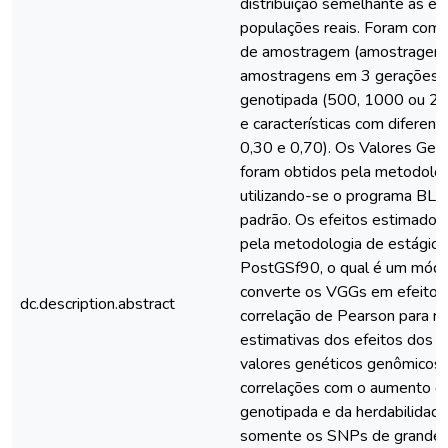
distribuição semelhante às e
populações reais. Foram comp
de amostragem (amostragens 
amostragens em 3 gerações);
genotipada (500, 1000 ou 20
e características com diferent
0,30 e 0,70). Os Valores Gen
foram obtidos pela metodologi
utilizando-se o programa BL
padrão. Os efeitos estimado
pela metodologia de estágio ú
PostGSf90, o qual é um mód
converte os VGGs em efeitos 
dc.description.abstract
correlação de Pearson para re
estimativas dos efeitos dos 
valores genéticos genômicos
correlações com o aumento d
genotipada e da herdabilidad
somente os SNPs de grande e