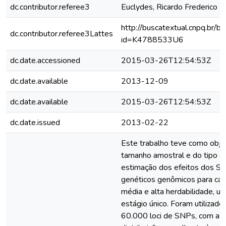
dc.contributor.referee3
Euclydes, Ricardo Frederico
http://buscatextual.cnpq.br/bu
dc.contributor.referee3Lattes
id=K4788533U6
dc.date.accessioned
2015-03-26T12:54:53Z
dc.date.available
2013-12-09
dc.date.available
2015-03-26T12:54:53Z
dc.date.issued
2013-02-22
Este trabalho teve como objet
tamanho amostral e do tipo 
estimação dos efeitos dos SN
genéticos genômicos para cara
média e alta herdabilidade, ut
estágio único. Foram utilizad
60.000 loci de SNPs, com as 