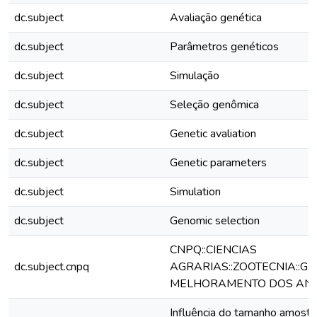
dc.subject
Avaliação genética
dc.subject
Parâmetros genéticos
dc.subject
Simulação
dc.subject
Seleção genômica
dc.subject
Genetic avaliation
dc.subject
Genetic parameters
dc.subject
Simulation
dc.subject
Genomic selection
CNPQ::CIENCIAS
dc.subject.cnpq
AGRARIAS::ZOOTECNIA::GE
MELHORAMENTO DOS ANI
Influência do tamanho amostra