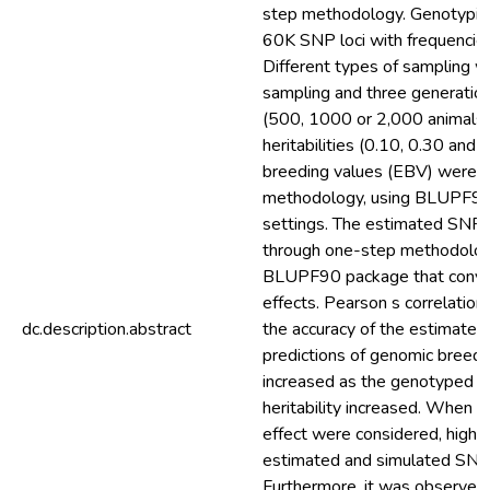
step methodology. Genotypic 
60K SNP loci with frequencies 
Different types of sampling 
sampling and three generation
(500, 1000 or 2,000 animals) a
heritabilities (0.10, 0.30 and
breeding values (EBV) were o
methodology, using BLUPF90 
settings. The estimated SNP 
through one-step methodolog
BLUPF90 package that conve
effects. Pearson s correlatio
dc.description.abstract
the accuracy of the estimates
predictions of genomic breedin
increased as the genotyped p
heritability increased. When 
effect were considered, high 
estimated and simulated SNP
Furthermore, it was observed t