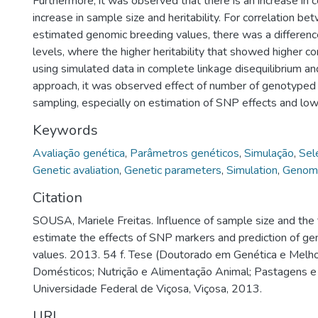
Furthermore, it was observed that there is an increase in c
increase in sample size and heritability. For correlation b
estimated genomic breeding values, there was a difference 
levels, where the higher heritability that showed higher co
using simulated data in complete linkage disequilibrium a
approach, it was observed effect of number of genotyped 
sampling, especially on estimation of SNP effects and low he
Keywords
Avaliação genética
,
Parâmetros genéticos
,
Simulação
,
Sel
Genetic avaliation
,
Genetic parameters
,
Simulation
,
Genomi
Citation
SOUSA, Mariele Freitas. Influence of sample size and the 
estimate the effects of SNP markers and prediction of g
values. 2013. 54 f. Tese (Doutorado em Genética e Mel
Domésticos; Nutrição e Alimentação Animal; Pastagens e F
Universidade Federal de Viçosa, Viçosa, 2013.
URI