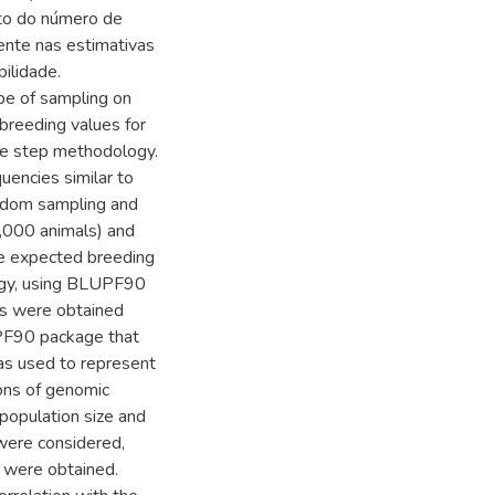
ito do número de
ente nas estimativas
ilidade.
pe of sampling on
breeding values for
one step methodology.
uencies similar to
andom sampling and
,000 animals) and
The expected breeding
ogy, using BLUPF90
ts were obtained
PF90 package that
as used to represent
ions of genomic
population size and
 were considered,
 were obtained.