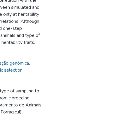
orrelation with the
etween simulated and
only at heritability
rrelations. Although
nd one-step
animals and type of
ritability traits.
eção genômica
,
c selection
type of sampling to
enomic breeding
horamento de Animais
orragicul) -