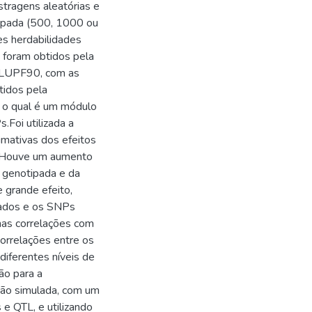
tragens aleatórias e
ipada (500, 1000 ou
es herdabilidades
 foram obtidos pela
 BLUPF90, com as
tidos pela
, o qual é um módulo
Foi utilizada a
imativas dos efeitos
. Houve um aumento
 genotipada e da
 grande efeito,
mados e os SNPs
nas correlações com
orrelações entre os
iferentes níveis de
ão para a
ção simulada, com um
 e QTL, e utilizando