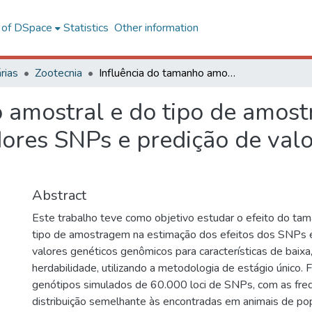
l of DSpace
Statistics
Other information
rias
Zootecnia
Influência do tamanho amostral e do tipo de amostragem na estimação dos efeitos de marcadores SNPs e predição de valores genéticos genômicos
o amostral e do tipo de amos
ores SNPs e predição de valo
Abstract
Este trabalho teve como objetivo estudar o efeito do ta
tipo de amostragem na estimação dos efeitos dos SNPs 
valores genéticos genômicos para características de baixa,
herdabilidade, utilizando a metodologia de estágio único. 
genótipos simulados de 60.000 loci de SNPs, com as fre
distribuição semelhante às encontradas em animais de pop