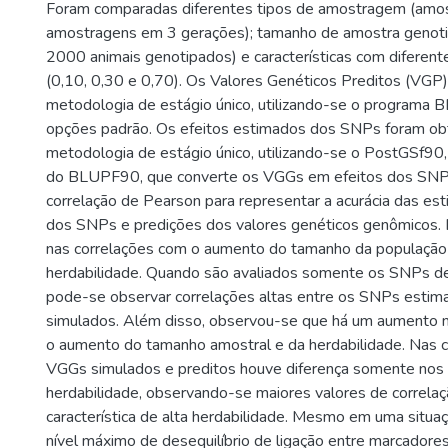
Foram comparadas diferentes tipos de amostragem (amos
amostragens em 3 gerações); tamanho de amostra genot
2000 animais genotipados) e características com diferent
(0,10, 0,30 e 0,70). Os Valores Genéticos Preditos (VGP)
metodologia de estágio único, utilizando-se o programa
opções padrão. Os efeitos estimados dos SNPs foram ob
metodologia de estágio único, utilizando-se o PostGSf90
do BLUPF90, que converte os VGGs em efeitos dos SNPs.
correlação de Pearson para representar a acurácia das est
dos SNPs e predições dos valores genéticos genômicos
nas correlações com o aumento do tamanho da população
herdabilidade. Quando são avaliados somente os SNPs de
pode-se observar correlações altas entre os SNPs esti
simulados. Além disso, observou-se que há um aumento 
o aumento do tamanho amostral e da herdabilidade. Nas c
VGGs simulados e preditos houve diferença somente nos d
herdabilidade, observando-se maiores valores de correlaç
característica de alta herdabilidade. Mesmo em uma situa
nível máximo de desequilíbrio de ligação entre marcadores