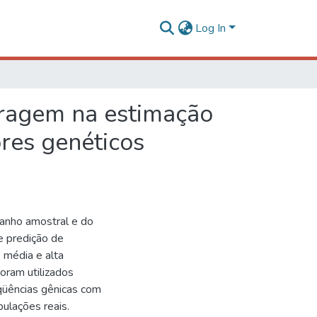
Log In
tragem na estimação
res genéticos
manho amostral e do
e predição de
 média e alta
Foram utilizados
qüências gênicas com
ulações reais.