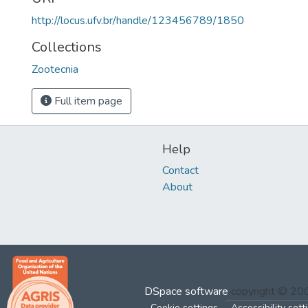
http://locus.ufv.br/handle/123456789/1850
Collections
Zootecnia
Full item page
Help
Contact
About
DSpace software
copyright © 2
Cookie settings
Accessibility sett