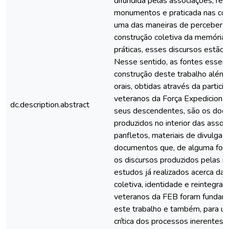
difundida pelas associações, rea
monumentos e praticada nas c
uma das maneiras de perceber 
construção coletiva da memória 
práticas, esses discursos estão 
Nesse sentido, as fontes essenci
construção deste trabalho além 
orais, obtidas através da partici
veteranos da Força Expedicionári
dc.description.abstract
seus descendentes, são os doc
produzidos no interior das assoc
panfletos, materiais de divulgaç
documentos que, de alguma for
os discursos produzidos pelas in
estudos já realizados acerca da
coletiva, identidade e reintegraç
veteranos da FEB foram fundame
este trabalho e também, para um
crítica dos processos inerentes 