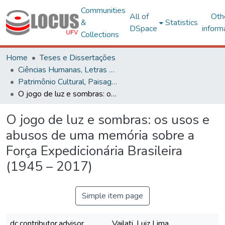
Communities
All of
Oth
&
Statistics
DSpace
inform
Collections
Home
Teses e Dissertações
Ciências Humanas, Letras e Artes
Patrimônio Cultural, Paisagens e Cidadania
O jogo de luz e sombras: os usos e abusos de uma memória sobre a Força Expedicionária Brasileira (1945 – 2017)
O jogo de luz e sombras: os usos e
abusos de uma memória sobre a
Força Expedicionária Brasileira
(1945 – 2017)
Simple item page
dc.contributor.advisor
Vailati, Luiz Lima