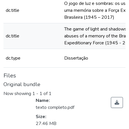
O jogo de luz e sombras: os uso
dc.title
uma memória sobre a Força Expe
Brasileira (1945 – 2017)
The game of light and shadows:
dc.title
abuses of a memory of the Brazi
Expeditionary Force (1945 - 20
dc.type
Dissertação
Files
Original bundle
Now showing
1 - 1 of 1
Name:
texto completo.pdf
Size:
27.46 MB