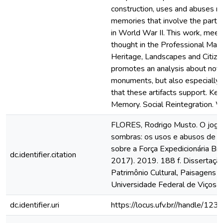
construction, uses and abuses re
memories that involve the partici
in World War II. This work, mee
thought in the Professional Maste
Heritage, Landscapes and Citizen
promotes an analysis about not 
monuments, but also especially
that these artifacts support. Ke
Memory. Social Reintegration. 
FLORES, Rodrigo Musto. O jogo 
sombras: os usos e abusos de 
sobre a Força Expedicionária Bra
dc.identifier.citation
2017). 2019. 188 f. Dissertaç
Patrimônio Cultural, Paisagens e
Universidade Federal de Viçosa,
dc.identifier.uri
https://locus.ufv.br//handle/