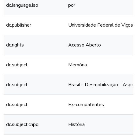
dc.language.iso
por
dc.publisher
Universidade Federal de Viçosa
dc.rights
Acesso Aberto
dc.subject
Memória
dc.subject
Brasil - Desmobilização - Aspec
dc.subject
Ex-combatentes
dc.subject.cnpq
História