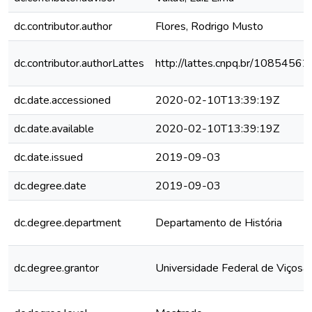
dc.contributor.author
Flores, Rodrigo Musto
dc.contributor.authorLattes
http://lattes.cnpq.br/108545
dc.date.accessioned
2020-02-10T13:39:19Z
dc.date.available
2020-02-10T13:39:19Z
dc.date.issued
2019-09-03
dc.degree.date
2019-09-03
dc.degree.department
Departamento de História
dc.degree.grantor
Universidade Federal de Viçosa