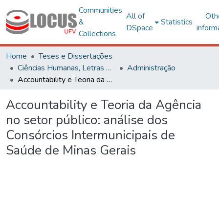
Communities
All of
Oth
&
Statistics
DSpace
inform
Collections
Home
Teses e Dissertações
Ciências Humanas, Letras e Artes
Administração
Accountability e Teoria da Agência no setor público: análise dos Consórcios Intermunicipais de Saúde de Minas Gerais
Accountability e Teoria da Agência
no setor público: análise dos
Consórcios Intermunicipais de
Saúde de Minas Gerais