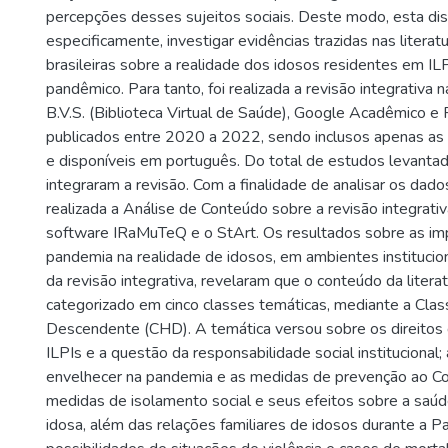
percepções desses sujeitos sociais. Deste modo, esta dis
especificamente, investigar evidências trazidas nas literatu
brasileiras sobre a realidade dos idosos residentes em IL
pandêmico. Para tanto, foi realizada a revisão integrativa
B.V.S. (Biblioteca Virtual de Saúde), Google Acadêmico e 
publicados entre 2020 a 2022, sendo inclusos apenas as p
e disponíveis em português. Do total de estudos levanta
integraram a revisão. Com a finalidade de analisar os dados
realizada a Análise de Conteúdo sobre a revisão integrati
software IRaMuTeQ e o StArt. Os resultados sobre as im
pandemia na realidade de idosos, em ambientes institucio
da revisão integrativa, revelaram que o conteúdo da literat
categorizado em cinco classes temáticas, mediante a Class
Descendente (CHD). A temática versou sobre os direitos
ILPIs e a questão da responsabilidade social institucional;
envelhecer na pandemia e as medidas de prevenção ao Co
medidas de isolamento social e seus efeitos sobre a saú
idosa, além das relações familiares de idosos durante a 