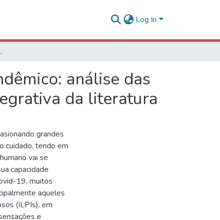
Log In
es na perspectiva da revisão integrativa da literatura
ndêmico: análise das
egrativa da literatura
casionando grandes
to cuidado, tendo em
 humano vai se
sua capacidade
Covid-19, muitos
ncipalmente aqueles
sos (ILPIs), em
 sensações e