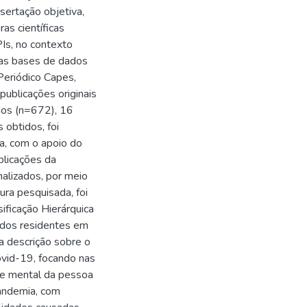
sertação objetiva,
ras científicas
PIs, no contexto
 nas bases de dados
Periódico Capes,
ublicações originais
dos (n=672), 16
 obtidos, foi
va, com o apoio do
plicações da
nalizados, por meio
ura pesquisada, foi
ificação Hierárquica
 dos residentes em
 a descrição sobre o
vid-19, focando nas
de mental da pessoa
Pandemia, com