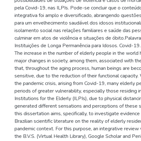
possibilidades de situações de violência e casos de mort
pela Covid-19, nas ILPIs. Pode-se concluir que o conteúd
integrativa foi amplo e diversificado, abrangendo questões
para um envelhecimento saudável dos idosos institucional
isolamento social nas relações familiares e saúde das p
culminar em atos de violência e situações de óbito.Palavr
Instituições de Longa Permanência para Idosos. Covid-19.
The increase in the number of elderly people in the world
major changes in society, among them, associated with the 
that, throughout the aging process, human beings are beco
sensitive, due to the reduction of their functional capacity
the pandemic crisis, arising from Covid-19, many elderly 
periods of greater vulnerability, especially those residing
Institutions for the Elderly (ILPIs), due to physical distanc
generated different sensations and perceptions of these su
this dissertation aims, specifically, to investigate evidence
Brazilian scientific literature on the reality of elderly reside
pandemic context. For this purpose, an integrative review 
the B.V.S. (Virtual Health Library), Google Scholar and Per