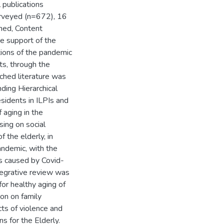
 publications
urveyed (n=672), 16
ined, Content
he support of the
tions of the pandemic
nts, through the
rched literature was
ding Hierarchical
sidents in ILPIs and
f aging in the
ing on social
 the elderly, in
Pandemic, with the
ies caused by Covid-
ntegrative review was
for healthy aging of
ion on family
cts of violence and
s for the Elderly.