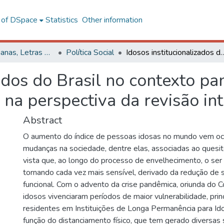
l of DSpace
Statistics
Other information
Ciências Humanas, Letras e Artes
Política Social
Idosos institucionalizados do Brasil no contexto pandêmico: análise das principais implicaçõ
zados do Brasil no contexto pa
 na perspectiva da revisão int
Abstract
O aumento do índice de pessoas idosas no mundo vem o
mudanças na sociedade, dentre elas, associadas ao quesi
vista que, ao longo do processo de envelhecimento, o ser
tornando cada vez mais sensível, derivado da redução de 
funcional. Com o advento da crise pandêmica, oriunda do 
idosos vivenciaram períodos de maior vulnerabilidade, pri
residentes em Instituições de Longa Permanência para Ido
função do distanciamento físico, que tem gerado diversas