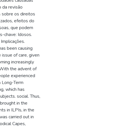
alidades causadas
o da revisão
 sobre os direitos
izados, efeitos do
essoas, que podem
as-chave: Idosos.
 Implicações.
 has been causing
issue of care, given
ming increasingly
. With the advent of
people experienced
 in Long-Term
ing, which has
bjects. social. Thus,
 brought in the
nts in ILPIs, in the
was carried out in
iodical Capes,