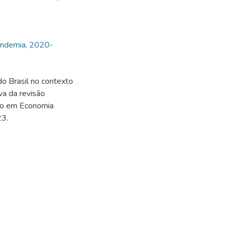
andemia, 2020-
do Brasil no contexto
va da revisão
ado em Economia
23.