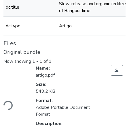
Slow-release and organic fertilizer
dc.title
of Rangpur lime
dc.type
Artigo
Files
Original bundle
Now showing
1 - 1 of 1
Name:
artigo.pdf
Size:
549.2 KB
Loading...
Format:
Adobe Portable Document
Format
Description: