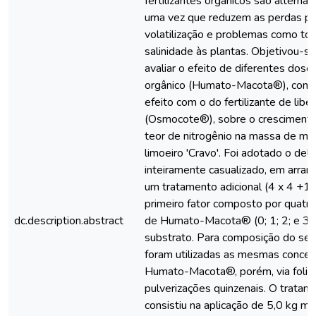
fertilizantes orgânicos são alternat
uma vez que reduzem as perdas por 
volatilização e problemas como tox
salinidade às plantas. Objetivou-se
avaliar o efeito de diferentes doses
orgânico (Humato-Macota®), com
efeito com o do fertilizante de libe
(Osmocote®), sobre o crescimento
teor de nitrogênio na massa de ma
limoeiro 'Cravo'. Foi adotado o de
inteiramente casualizado, em arranj
um tratamento adicional (4 x 4 +1)
primeiro fator composto por quatr
dc.description.abstract
de Humato-Macota® (0; 1; 2; e 3%
substrato. Para composição do seg
foram utilizadas as mesmas conce
Humato-Macota®, porém, via folia
pulverizações quinzenais. O tratame
consistiu na aplicação de 5,0 kg m