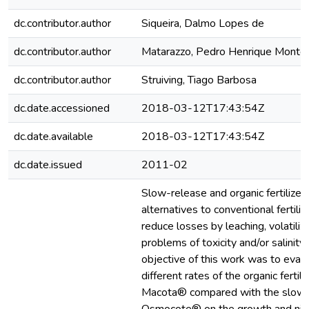
dc.contributor.author
Siqueira, Dalmo Lopes de
dc.contributor.author
Matarazzo, Pedro Henrique Montei
dc.contributor.author
Struiving, Tiago Barbosa
dc.date.accessioned
2018-03-12T17:43:54Z
dc.date.available
2018-03-12T17:43:54Z
dc.date.issued
2011-02
Slow-release and organic fertilizer
alternatives to conventional fertiliz
reduce losses by leaching, volatiliz
problems of toxicity and/or salinity
objective of this work was to evalu
different rates of the organic ferti
Macota® compared with the slow-re