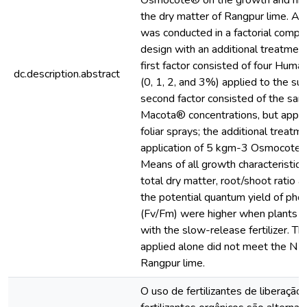
Osmocote® on the growth and nitr
the dry matter of Rangpur lime. A 
was conducted in a factorial compl
design with an additional treatment
first factor consisted of four Hum
dc.description.abstract
(0, 1, 2, and 3%) applied to the sub
second factor consisted of the s
Macota® concentrations, but applie
foliar sprays; the additional treatm
application of 5 kgm-3 Osmocote
Means of all growth characteristics 
total dry matter, root/shoot ratio a
the potential quantum yield of pho
(Fv/Fm) were higher when plants we
with the slow-release fertilizer. The
applied alone did not meet the N r
Rangpur lime.
O uso de fertilizantes de liberação 