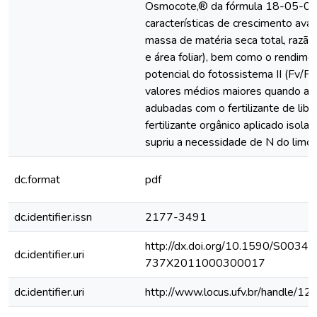
Osmocote,® da fórmula 18-05-09.
características de crescimento avali
massa de matéria seca total, razão 
e área foliar), bem como o rendime
potencial do fotossistema II (Fv/Fm
valores médios maiores quando as
adubadas com o fertilizante de libe
fertilizante orgânico aplicado isol
supriu a necessidade de N do limoei
dc.format
pdf
dc.identifier.issn
2177-3491
http://dx.doi.org/10.1590/S0034-
dc.identifier.uri
737X2011000300017
dc.identifier.uri
http://www.locus.ufv.br/handle/