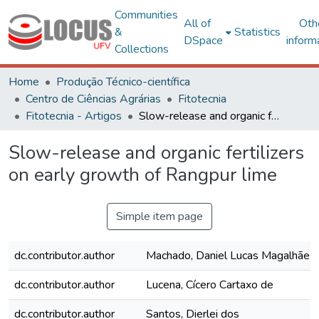
Communities
All of
Oth
&
Statistics
DSpace
inform
Collections
Home
Produção Técnico-científica
Centro de Ciências Agrárias
Fitotecnia
Fitotecnia - Artigos
Slow-release and organic fertilizers on early growth of Rangpur lime
Slow-release and organic fertilizers
on early growth of Rangpur lime
Simple item page
dc.contributor.author
Machado, Daniel Lucas Magalhães
dc.contributor.author
Lucena, Cícero Cartaxo de
dc.contributor.author
Santos, Dierlei dos