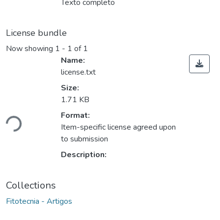
Texto completo
License bundle
Now showing
1 - 1 of 1
Name:
license.txt
Size:
1.71 KB
Loading...
Format:
Item-specific license agreed upon
to submission
Description:
Collections
Fitotecnia - Artigos