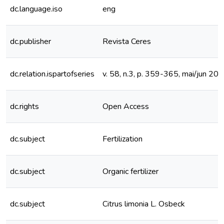
dc.language.iso
eng
dc.publisher
Revista Ceres
dc.relation.ispartofseries
v. 58, n.3, p. 359-365, mai/jun 20
dc.rights
Open Access
dc.subject
Fertilization
dc.subject
Organic fertilizer
dc.subject
Citrus limonia L. Osbeck