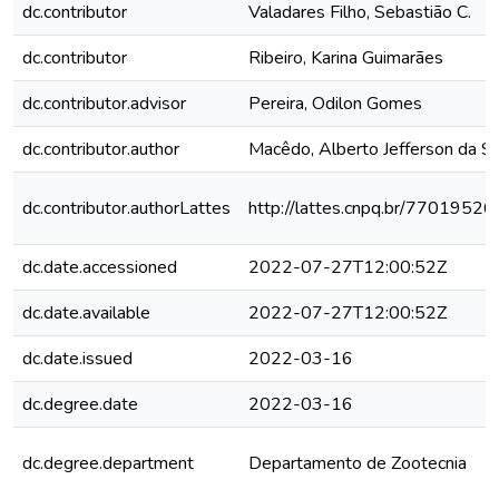
dc.contributor
Valadares Filho, Sebastião C.
dc.contributor
Ribeiro, Karina Guimarães
dc.contributor.advisor
Pereira, Odilon Gomes
dc.contributor.author
Macêdo, Alberto Jefferson da Si
dc.contributor.authorLattes
http://lattes.cnpq.br/770195
dc.date.accessioned
2022-07-27T12:00:52Z
dc.date.available
2022-07-27T12:00:52Z
dc.date.issued
2022-03-16
dc.degree.date
2022-03-16
dc.degree.department
Departamento de Zootecnia