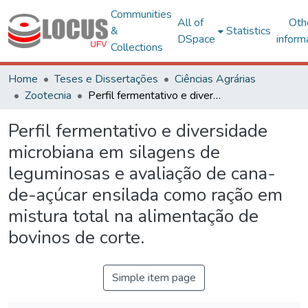
Communities
All of
Oth
&
Statistics
DSpace
inform
Collections
Home
Teses e Dissertações
Ciências Agrárias
Zootecnia
Perfil fermentativo e diversidade microbiana em silagens de leguminosas e avaliação de cana-de-açúcar ensilada como ração em mistura total na alimentação de bovinos de corte.
Perfil fermentativo e diversidade
microbiana em silagens de
leguminosas e avaliação de cana-
de-açúcar ensilada como ração em
mistura total na alimentação de
bovinos de corte.
Simple item page