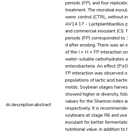
periods (FP), and four replicatio
treatment. The microbial inocula
were: control (CTRL, without inoc
AV14.17 - Lactiplantibacillus pe
and commercial inoculant (CI). F
periods (FP) corresponded to 3,
d after ensiling. There was an e
of the I × H × FP interaction on 
water-soluble carbohydrates an
enterobacteria. An effect (P≤0.
FP interaction was observed on
populations of lactic acid bacteri
molds. Soybean silages harvest
showed higher α-diversity, foll
values for the Shannon index an
dc.description.abstract
respectively. It is recommended 
soybeans at stage R6 and use a 
inoculant for better fermentation
nutritional value, in addition to h