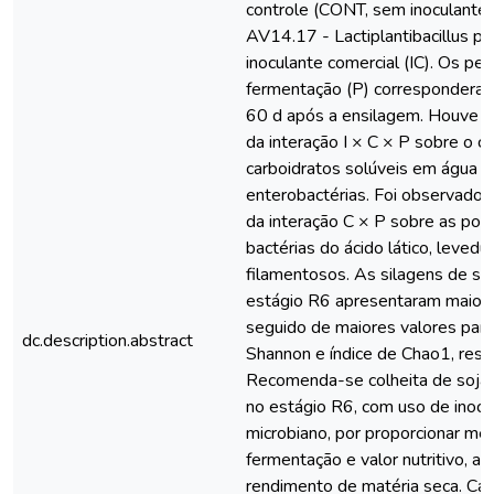
controle (CONT, sem inoculante)
AV14.17 - Lactiplantibacillus pe
inoculante comercial (IC). Os pe
fermentação (P) corresponderam
60 d após a ensilagem. Houve e
da interação I × C × P sobre o 
carboidratos solúveis em água 
enterobactérias. Foi observado 
da interação C × P sobre as pop
bactérias do ácido lático, levedu
filamentosos. As silagens de soj
estágio R6 apresentaram maior 
seguido de maiores valores para
dc.description.abstract
Shannon e índice de Chao1, res
Recomenda-se colheita de soja 
no estágio R6, com uso de inocu
microbiano, por proporcionar mel
fermentação e valor nutritivo, a
rendimento de matéria seca. Cap