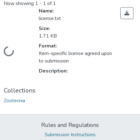
Now showing
1 - 1 of 1
Name:
license.txt
Size:
1.71 KB
ding...
Format:
Item-specific license agreed upon
to submission
Description:
Collections
Zootecnia
Rules and Regulations
Submission Instructions