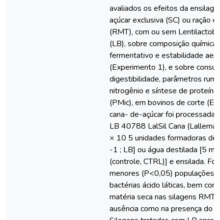
avaliados os efeitos da ensilag
açúcar exclusiva (SC) ou ração e
(RMT), com ou sem Lentilactobac
(LB), sobre composição química, 
fermentativo e estabilidade aeró
(Experimento 1), e sobre consu
digestibilidade, parâmetros rumi
nitrogênio e síntese de proteína
(PMic), em bovinos de corte (Ex
cana- de-açúcar foi processada 
LB 40788 LalSil Cana (Lallemand
× 10 5 unidades formadoras de c
-1 ; LB] ou água destilada [5 mL
(controle, CTRL)] e ensilada. F
menores (P<0,05) populações d
bactérias ácido láticas, bem co
matéria seca nas silagens RMT, 
ausência como na presença do in