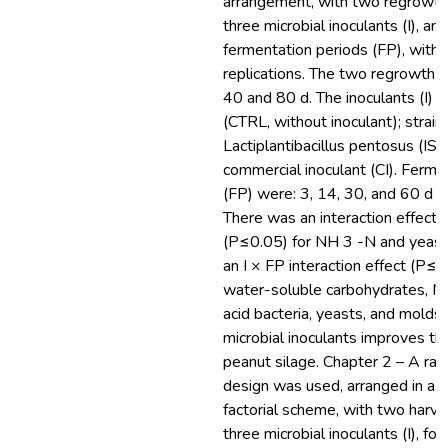
arrangement, with two regrowth
three microbial inoculants (I), and
fermentation periods (FP), with 
replications. The two regrowth 
40 and 80 d. The inoculants (I) w
(CTRL, without inoculant); strai
Lactiplantibacillus pentosus (ISO
commercial inoculant (CI). Ferme
(FP) were: 3, 14, 30, and 60 d af
There was an interaction effect 
(P≤0.05) for NH 3 -N and yeast
an I × FP interaction effect (P≤0
water-soluble carbohydrates, NH
acid bacteria, yeasts, and molds.
microbial inoculants improves the
peanut silage. Chapter 2 – A ra
design was used, arranged in a 
factorial scheme, with two harve
three microbial inoculants (I), fo