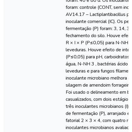
foram: 40 e 80 d. Os inoculantes
foram: controle (CONT, sem inoc
AV14.17 – Lactiplantibacillus pe
inoculante comercial (IC). Os pe
fermentação (P) foram: 3, 14, 3
fechamento do silo. Houve efeit
R × I × P (P≤0,05) para N-NH 3
leveduras. Houve efeito de inter
(P≤0,05) para pH, carboidratos 
água, N-NH 3 , bactérias ácido lá
leveduras e para fungos filamen
inoculante microbiano melhora a
silagem de amendoim forrageiro.
Foi usado o delineamento em bl
casualizados, com dois estágios d
três inoculantes microbianos (I),
de fermentação (P), arranjado 
fatorial 2 × 3 × 4, com quatro r
inoculantes microbianos avaliado