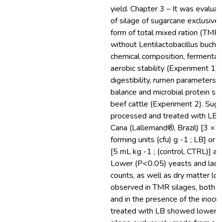
yield. Chapter 3 – It was evalua
of silage of sugarcane exclusivel
form of total mixed ration (TMR)
without Lentilactobacillus buchne
chemical composition, fermentati
aerobic stability (Experiment 1), 
digestibility, rumen parameters, 
balance and microbial protein syn
beef cattle (Experiment 2). Sug
processed and treated with LB 
Cana (Lallemand®, Brazil) [3 × 
forming units (cfu) g -1 ; LB] or d
[5 mL kg -1 ; (control, CTRL)] an
Lower (P<0.05) yeasts and lactic
counts, as well as dry matter l
observed in TMR silages, both i
and in the presence of the inocul
treated with LB showed lower p