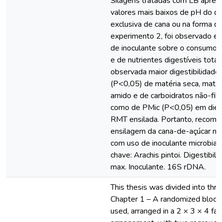
Silagens tratadas com LB apre
valores mais baixos de pH do q
exclusiva de cana ou na forma 
experimento 2, foi observado ef
de inoculante sobre o consumo 
e de nutrientes digestíveis totais
observada maior digestibilidade
(P<0,05) de matéria seca, matéri
amido e de carboidratos não-fib
como de PMic (P<0,05) em diet
RMT ensilada. Portanto, recome
ensilagem da cana-de-açúcar na
com uso de inoculante microbian
chave: Arachis pintoi. Digestibili
max. Inoculante. 16S rDNA.
This thesis was divided into thre
Chapter 1 – A randomized block
used, arranged in a 2 × 3 × 4 fact