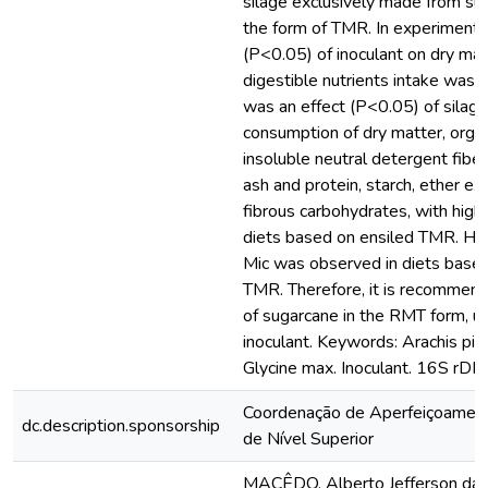
silage exclusively made from sug
the form of TMR. In experiment 2
(P<0.05) of inoculant on dry mat
digestible nutrients intake was 
was an effect (P<0.05) of silage
consumption of dry matter, organ
insoluble neutral detergent fiber
ash and protein, starch, ether ex
fibrous carbohydrates, with highe
diets based on ensiled TMR. Hi
Mic was observed in diets based
TMR. Therefore, it is recommend
of sugarcane in the RMT form, us
inoculant. Keywords: Arachis pinto
Glycine max. Inoculant. 16S rDN
Coordenação de Aperfeiçoamen
dc.description.sponsorship
de Nível Superior
MACÊDO, Alberto Jefferson da Si