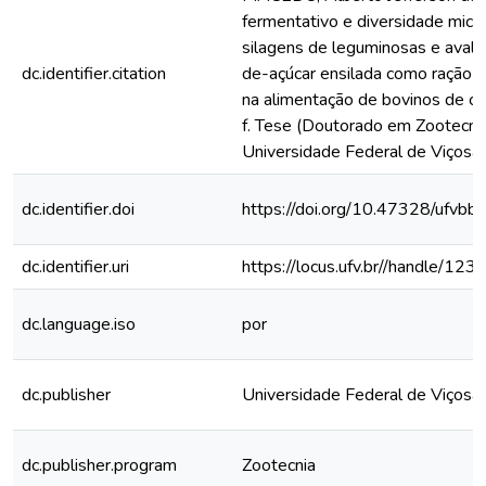
fermentativo e diversidade micr
silagens de leguminosas e avali
dc.identifier.citation
de-açúcar ensilada como ração e
na alimentação de bovinos de c
f. Tese (Doutorado em Zootecnia
Universidade Federal de Viçosa,
dc.identifier.doi
https://doi.org/10.47328/ufvbb
dc.identifier.uri
https://locus.ufv.br//handle/
dc.language.iso
por
dc.publisher
Universidade Federal de Viçosa
dc.publisher.program
Zootecnia